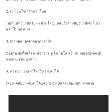
2. เบิกเงินใช้เวลานานไหม
ไม่เกินหนึ่งนาทีครับผม ส่วนใหญ่แค่สิบถึงสามสิบวินาทีเงินก็เข้า
แล้ว ไม่มีท่าทาง
3. มีเกมอื่นนอกจากบาคาร่าไหม
มีขอรับ อีกทั้งสล็อต เสือมังกร รูเล็ต ไฮโล รวมทั้งเกมsagame อื่น
จากค่ายชั้นแนวหน้า
4. ควรจะมีเงินเท่าไหร่ถึงเริ่มเล่นได้
เพียงแค่สิบบาทก็เล่นได้แล้ว ไม่จำเป็นที่จะต้องมีทุนมากมาย