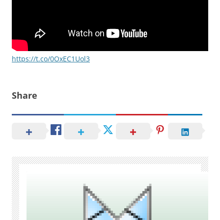
https://t.co/0OxEC1Uol3
Share