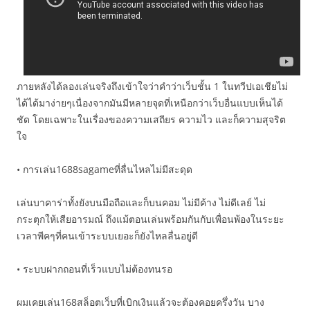
ภายหลังได้ลองเล่นจริงถึงเข้าใจว่าคำว่าเว็บชั้น 1 ในทวีปเอเชียไม่
ได้ได้มาง่ายๆเนื่องจากมันมีหลายจุดที่เหนือกว่าเว็บอื่นแบบเห็นได้
ชัด โดยเฉพาะในเรื่องของความเสถียร ความไว และก็ความสุจริต
ใจ
• การเล่น1688sagameที่ลื่นไหลไม่มีสะดุด
เล่นบาคาร่าทั้งยังบนมือถือและก็บนคอม ไม่มีค้าง ไม่ดีเลย์ ไม่
กระตุกให้เสียอารมณ์ ถึงแม้ตอนเล่นพร้อมกันกับเพื่อนพ้องในระยะ
เวลาพีคๆที่คนเข้าระบบเยอะก็ยังไหลลื่นอยู่ดี
• ระบบฝากถอนที่เร็วแบบไม่ต้องทนรอ
ผมเคยเล่น168สล็อตเว็บที่เบิกเงินแล้วจะต้องคอยครึ่งวัน บาง