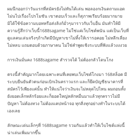
ผมนึกออกว่าวันแรกที่สมัครยังไม่ทันได้เล่น พอลองกเงินดถามแอด
ไม่นไปเรื่องโปรโมชัน เขาตอบเร็วและก็สุภาพเรียบร้อยมากมาย
มิได้ใช้ข้อความบอทหรือส่งลิงก์มั่วๆมาราวกับเว็บอื่น มันทำให้มี
ความรู้สึกว่าเว็บนี้1688sagame ไม่ใช่แค่เว็บไซต์พนัน แต่เป็นเว็บที่
ดูแลคนเล่นจริงๆถ้าเกิดมีปัญหาเขาไม่ทิ้งให้เรารอคอย ไม่หลีกเลี่ยง
ไม่หลบ แถมตอบด้วยภาษาคน ไม่ใช่คำพูดเชิงระบบที่ฟังแล้วงงงวย
การเงินมั่นคง 1688sagame สำรวจได้ ไม่ต้องกลัวโดนโกง
ตรงนี้สำคัญมากโดยเฉพาะคนที่เคยพบเว็บไซต์โกงมา 168สล็อต มี
ระบบยืนยันตัวตนก่อนเบิกเงินคราวแรก และก็ยึดบัญชีธนาคารที่
สมัครไว้เพียงแค่นั้น ทำให้แน่ใจว่าเงินจะไม่หลุดไปไหน ผมถอนทั้ง
ยังยอดเล็กหลักร้อยและก็ยอดใหญ่หลักหมื่นมาแล้วทุกคราวไม่มี
ปัญหา ไม่ต้องทวง ไม่ต้องแคปหน้าจอ ทุกสิ่งทุกอย่างทำในระบบได้
เองเลย
ลักษณะเด่นเล็กๆที่ 1688sagame รวมกันแล้วทำให้เว็บไซต์แห่งนี้
น่าเล่นเพิ่มมากขึ้น