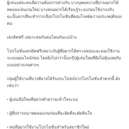
ผู้เล่นแต่ละคนมีความต้องการต่างกัน บางบุคคลบางทีอาจอยากได้
ทดลองเล่นเกมใหม่ บางคนอยากได้เรียนรู้ระบบก่อนใช้งานจริง
ฉะนั้นควรที่จะทำการเลือกโปรโมชั่นที่ตอบโจทย์ความประพฤติของ
ตน
เครดิตฟรี เหมาะสมกับคนไหนกันแน่บ้าง
โปรโมชั่นเครดิตฟรีเหมาะกับผู้ที่อยากได้ตรวจสอบและลองใช้งาน
ระบบออนไลน์ก่อน โดยยิ่งไปกว่านั้นกรุ๊ปผู้เล่นใหม่ที่ยังไม่คุ้นเคยกับ
แบบอย่างเกมต่างๆ
กลุ่มผู้ใช้งานที่บางทีอาจได้รับประโยชน์จากโปรโมชั่นจำพวกนี้ ดัง
เช่นว่า
• ผู้เล่นมือใหม่ที่อยากทำความเข้าใจระบบ
• ผู้ที่ปรารถนาทดลองเกมก่อนที่จะคิดที่จะตัดสินใจ
• คนที่อยากใช้งานโปรโมชั่นสำหรับสมาชิกใหม่