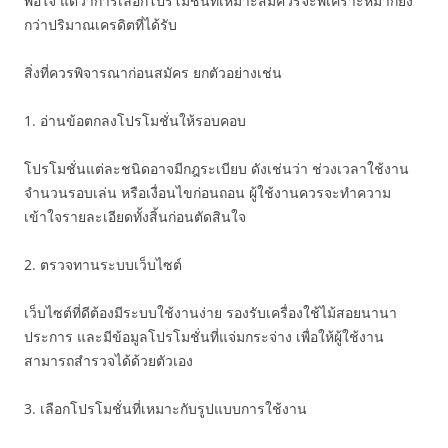
พอใจ แต่ว่าการเลือกโปรโมชั่นที่เหมาะสมควรจะพิเคราะห์มากยิ่ง
กว่าปริมาณเครดิตที่ได้รับ
สิ่งที่ควรพิจารณาก่อนสมัคร ยกตัวอย่างเช่น
1. อ่านข้อตกลงโปรโมชั่นให้รอบคอบ
โปรโมชั่นแต่ละชนิดอาจมีกฎระเบียบ ดังเช่นว่า ช่วงเวลาใช้งาน
จำนวนรอบเล่น หรือเงื่อนไขก่อนถอน ผู้ใช้งานควรจะทำความ
เข้าใจรายละเอียดทั้งสิ้นก่อนตัดสินใจ
2. ตรวจทานระบบเว็บไซต์
เว็บไซต์ที่ดีต้องมีระบบใช้งานง่าย รองรับเครื่องใช้ไม้สอยนานา
ประการ และมีข้อมูลโปรโมชั่นที่แจ่มกระจ่าง เพื่อให้ผู้ใช้งาน
สามารถสำรวจได้ด้วยตัวเอง
3. เลือกโปรโมชั่นที่เหมาะกับรูปแบบการใช้งาน