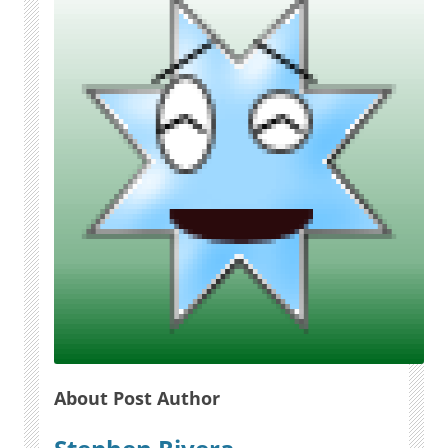
About Post Author