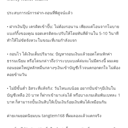
ประสบการณ์การฝาก-ถอนที่พิสูจน์แล้ว
• ฝากเงินปุ๊บ เครดิตเข้าปั๊บ: ไม่ต้องรอนาน เพียงแค่โอนจากโมบาย
แบงก์กิ้งของคุณ ยอดเครดิตจะปรับให้โดยทันทีด้านใน 5-10 วินาที
ทำให้ไม่ขัดจังหวะในขณะที่เกมกำลังแจก
• ถอนไว ได้เงินเต็มปริมาณ: ปัญหาถอนเงินแล้วยอดโดนหักค่า
ธรรมเนียม หรือโดนกล่าวถึงว่าระบบแบงค์ล่มจะไม่มีตรงนี้ ผมเคย
ถอนยอดใหญ่หลักหมื่นกลางๆเงินเข้าบัญชีเร็วจนตกอกตกใจ ไม่ต้อง
คอยข้ามวัน
• ไม่มีขั้นต่ำ อิสระที่แท้จริง: วันไหนงบน้อย อยากปั่นขำๆมีเงินใน
บัญชีเหลือ 20 บาท ก็ฝากเข้ามาเล่นได้ หรือบางเกมเดิมพันเบทละ 1
บาท ก็สามารถปั้นเงินสิบให้เป็นเงินร้อยเงินพันได้เหมือนกัน
ค่ายเกมยอดนิยมบน tangtem168 ที่ผมลองแล้วแตกจริง