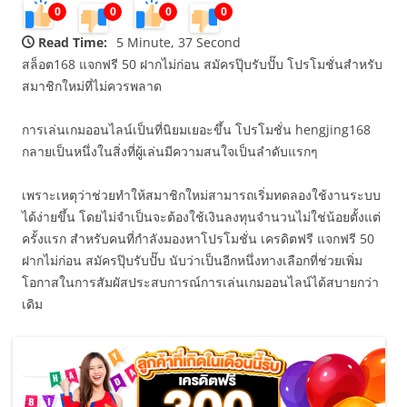
0
0
0
0
Read Time:
5 Minute, 37 Second
สล็อต168 แจกฟรี 50 ฝากไม่ก่อน สมัครปุ๊บรับปั๊บ โปรโมชั่นสำหรับ
สมาชิกใหม่ที่ไม่ควรพลาด
การเล่นเกมออนไลน์เป็นที่นิยมเยอะขึ้น โปรโมชั่น hengjing168
กลายเป็นหนึ่งในสิ่งที่ผู้เล่นมีความสนใจเป็นลำดับแรกๆ
เพราะเหตุว่าช่วยทำให้สมาชิกใหม่สามารถเริ่มทดลองใช้งานระบบ
ได้ง่ายขึ้น โดยไม่จำเป็นจะต้องใช้เงินลงทุนจำนวนไม่ใช่น้อยตั้งแต่
ครั้งแรก สำหรับคนที่กำลังมองหาโปรโมชั่น เครดิตฟรี แจกฟรี 50
ฝากไม่ก่อน สมัครปุ๊บรับปั๊บ นับว่าเป็นอีกหนึ่งทางเลือกที่ช่วยเพิ่ม
โอกาสในการสัมผัสประสบการณ์การเล่นเกมออนไลน์ได้สบายกว่า
เดิม