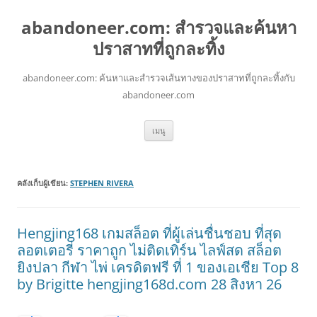
abandoneer.com: สำรวจและค้นหา
ปราสาทที่ถูกละทิ้ง
abandoneer.com: ค้นหาและสำรวจเส้นทางของปราสาทที่ถูกละทิ้งกับ
abandoneer.com
ข้าม
เมนู
ไป
ยัง
เนื้อหา
คลังเก็บผู้เขียน:
STEPHEN RIVERA
Hengjing168 เกมสล็อต ที่ผู้เล่นชื่นชอบ ที่สุด
ลอตเตอรี่ ราคาถูก ไม่ติดเทิร์น ไลฟ์สด สล็อต
ยิงปลา กีฬา ไพ่ เครดิตฟรี ที่ 1 ของเอเชีย Top 8
by Brigitte hengjing168d.com 28 สิงหา 26