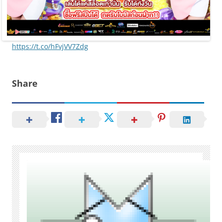
https://t.co/hFvjVV7Zdg
Share