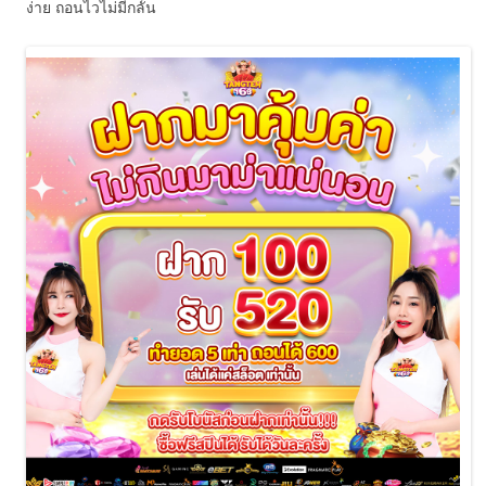
ง่าย ถอนไวไม่มีกลั้น