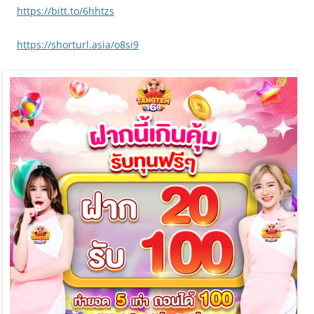
https://bitt.to/6hhtzs
https://shorturl.asia/o8si9