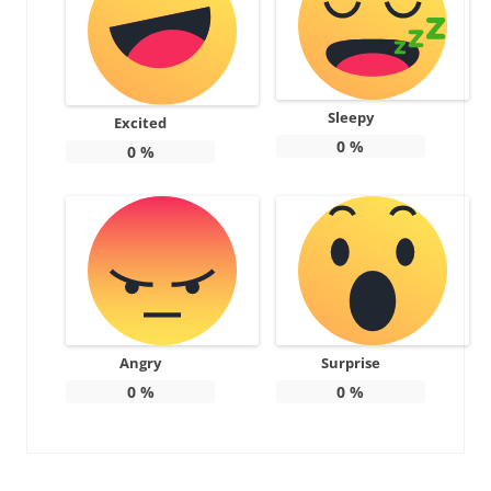
Sleepy
Excited
0
%
0
%
Angry
Surprise
0
%
0
%
…