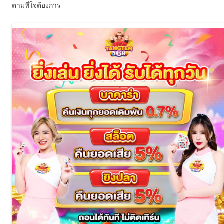
ตามที่ใจต้องการ