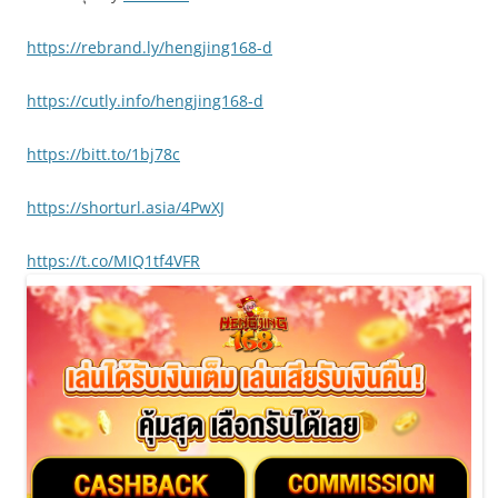
https://rebrand.ly/hengjing168-d
https://cutly.info/hengjing168-d
https://bitt.to/1bj78c
https://shorturl.asia/4PwXJ
https://t.co/MIQ1tf4VFR