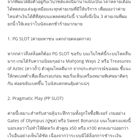
จากที่ผมได้ฝังตัวอยู่กับเว็บไซต์แห่งนี้มานานนับเป็นเวลาหลายเดือน
ได้ทดสอบเล่นดูเหมือนจะทุกค่ายเกมที่มีให้บริการ เพื่อมองว่าค่าย
ไหนทำเงินได้ดีที่สุดบนแพลตฟอร์มนี้ รวมทั้งนี่เป็น 3 ค่ายเกมที่ผม
ยกนิ้วให้เลยว่าโบนัสแตกชั่วร้ายมากมาย
1. PG SLOT (ค่ายมหาชน แตกง่ายตลอดกาล)
หากกล่าวถึงสล็อตก็ต้อง PG SLOT ขอรับ บนเว็บไซต์นี้ระบบไหลลื่น
มาก เกมได้รับความนิยมๆอย่าง Mahjong Ways 2 หรือ Treasures
of Aztec (สาวถ้ำ) ตัวคูณไหลดีมาก จากประสบการณ์ของผม ชี้แนะ
ให้กดเบทต่ำเพื่อเลี้ยงรอบก่อน พอเริ่มเห็นเครื่องหมายพิเศษมาติดๆ
กัน ค่อยขยับเบทขึ้น โบนัสแตกหนคุ้มค่าแน่ๆ
2. Pragmatic Play (PP SLOT)
ค่ายนี้เหมาะสำหรับสายลุ้นระทึกรวมทั้งถูกใจซื้อฟีเจอร์ เกมอย่าง
Gates of Olympus (ปู่ซุส) หรือ Sweet Bonanza บนเว็บตรงแห่งนี้
บอกเลยว่าไม่ทำให้ผิดหวัง ตัวคูณ x50 หรือ x100 ตกลงมาบ่อยกว่า
เว็บอื่นอย่างเห็นได้ชัด เนื่องจากว่าระบบมิได้ล็อกการชำระเงิน