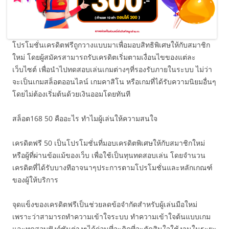
โปรโมชั่นเครดิตฟรีถูกวางแบบมาเพื่อมอบสิทธิพิเศษให้กับสมาชิก
ใหม่ โดยผู้สมัครสามารถรับเครดิตเริ่มตามเงื่อนไขของแต่ละ
เว็บไซต์ เพื่อนำไปทดสอบเล่นเกมต่างๆที่รองรับภายในระบบ ไม่ว่า
จะเป็นเกมสล็อตออนไลน์ เกมคาสิโน หรือเกมที่ได้รับความนิยมอื่นๆ
โดยไม่ต้องเริ่มต้นด้วยเงินออมโดยทันที
สล็อต168 50 คืออะไร ทำไมผู้เล่นให้ความสนใจ
เครดิตฟรี 50 เป็นโปรโมชั่นที่มอบเครดิตพิเศษให้กับสมาชิกใหม่
หรือผู้ที่ผ่านข้อแม้ของเว็บ เพื่อใช้เป็นทุนทดสอบเล่น โดยจำนวน
เครดิตที่ได้รับบางทีอาจนาๆประการตามโปรโมชั่นและหลักเกณฑ์
ของผู้ให้บริการ
จุดแข็งของเครดิตฟรีเป็นช่วยลดข้อจำกัดสำหรับผู้เล่นมือใหม่
เพราะว่าสามารถทำความเข้าใจระบบ ทำความเข้าใจต้นแบบเกม
และทดสอบฟังก์ชันต่างๆได้ก่อนที่จะคิดที่จะตัดสินใจใช้งานในระยะ