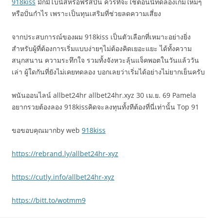
918kiss
มักมีโบนัสหรือฟรีสปิน ควรที่จะใช้ตอนนี้ทดลองเกมใหม่ๆ
หรือปั่นกำไร เพราะเป็นทุนเสริมที่ช่วยลดความเสี่ยง
จากประสบการณ์ของผม 918kiss เป็นตัวเลือกที่เหมาะอย่างยิ่ง
สำหรับผู้ที่ต้องการเริ่มแบบง่ายๆไม่ต้องคิดเยอะแยะ ได้ทั้งความ
สนุกสนาน ความระทึกใจ รวมทั้งจังหวะลุ้นแจ็คพอตในวันแล้ววัน
เล่า ผู้ใดกันที่ยังไม่เคยทดลอง บอกเลยว่าเริ่มได้อย่างไม่ยากเย็นครับ
พนันออนไลน์ allbet24hr allbet24hr.xyz 30 เม.ย. 69 Pamela
อยากรวยต้องลอง 918kissคิดจะลงทุนทั้งทีต้องที่นี่เท่านั้น Top 91
ขอขอบคุณมากby web
918kiss
https://rebrand.ly/allbet24hr-xyz
https://cutly.info/allbet24hr-xyz
https://bitt.to/wotmm9