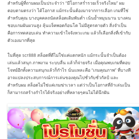
สำหรับผู้ที่ถามผมเป็นประจำว่า “มีโอกาสร่ำรวยเร็วจริงไหม” ผม
ตอบตามตรงว่า ได้โอกาส แม้กระนั้นต้องมาจากการเลือก เกมที่ใช่
สำหรับคุณ บางบุคคลถนัดสล็อตเดิมพันต่ำ เน้นย้ำหมุนนาน บางคน
ชอบเกมผันผวนสูง ลุ้นแจ็คพอตก้อนโต ไม่มีสูตรตายตัว สิ่งจำเป็น
คือการทดสอบเล่น ทำความเข้าใจจังหวะเกม แล้วก็เลือกสิ่งที่เข้ากับ
ตัวเองมากที่สุด
ในที่สุด scr888 สล็อตที่ดีไม่ใช่แค่แตกหนัก แม้กระนั้นจำเป็นต้อง
เล่นแล้วสนุก ภาพงาม ระบบลื่น แล้วก็จ่ายจริง เมื่อคุณพบเกมที่ตอบ
โจทย์อีกทั้งความสนุกแล้วก็กำไร นั่นแหละคือ “เกมคุณภาพ” ที่บางที
อาจแปลงประสบการณ์การเล่นของคุณไปชั่วกับชั่วกัลป์ และ
สำหรับผม สล็อตไม่ใช่แค่เกมฆ่าเวลา แต่ว่าเป็นโอกาสที่ถ้าเล่นเป็น
ก็สามารถสร้างกำไรได้จริงอย่างที่หลายๆคนไม่ได้นึกฝัน