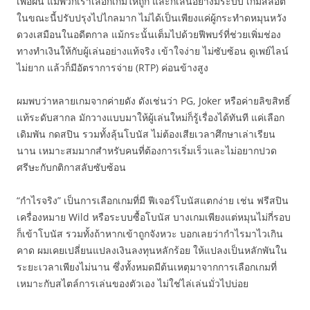
เพ้อฝัน แม้พวกเราเลือกเกมให้ถูก และก็เล่นอย่างมีระบบ เกมสล็อต
ในขณะนี้ปรับปรุงไปไกลมาก ไม่ได้เป็นเพียงแค่ผู้กระทำดหมุนหวัง
ดวงเสมือนในอดีตกาล แม้กระนั้นเต็มไปด้วยฟีพบร์ที่ช่วยเพิ่มช่อง
ทางทำเงินให้กับผู้เล่นอย่างแท้จริง เข้าใจง่าย ไม่ซับซ้อน ดูเพย์ไลน์
ไม่ยาก แล้วก็มีอัตราการจ่าย (RTP) ค่อนข้างสูง
ผมพบว่าหลายเกมจากค่ายดัง ดังเช่นว่า PG, Joker หรือค่ายลิขสิทธิ์
แท้ระดับสากล มักวางแบบมาให้ผู้เล่นใหม่ก็รู้เรื่องได้ทันที แค่เลือก
เดิมพัน กดสปิน รวมทั้งลุ้นโบนัส ไม่ต้องเสียเวลาศึกษาเล่าเรียน
นาน เหมาะสมมากสำหรับคนที่ต้องการเริ่มเร็วและไม่อยากปวด
ศรีษะกับกติกาสลับซับซ้อน
“กำไรจริง” เป็นการเลือกเกมที่มี ฟีเจอร์โบนัสแตกง่าย เช่น ฟรีสปิน
เครื่องหมาย Wild หรือระบบซื้อโบนัส บางเกมเพียงแต่หมุนไม่กี่รอบ
ก็เข้าโบนัส รวมทั้งถ้าหากเข้าถูกจังหวะ บอกเลยว่ากำไรมาไวเกิน
คาด ผมเคยเปลี่ยนแปลงเงินลงทุนหลักร้อย ให้แปลงเป็นหลักพันใน
ระยะเวลาเพียงไม่นาน ซึ่งทั้งหมดมีต้นเหตุมาจากการเลือกเกมที่
เหมาะกับสไตล์การเล่นของตัวเอง ไม่ใช่ไล่เล่นมั่วไปบ่อย