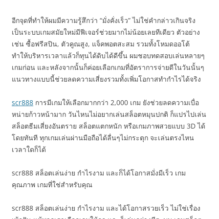
อีกจุดที่ทำให้ผมมีความรู้สึกว่า “มั่งคั่งเร็ว” ไม่ใช่คำกล่าวเกินจริง
เป็นระบบเกมสมัยใหม่มีฟีเจอร์ช่วยมากไม่น้อยเลยทีเดียว ตัวอย่าง
เช่น ซื้อฟรีสปิน, ตัวคูณสูง, แจ็คพอตสะสม รวมทั้งโหมดออโต้
ทำให้บริหารเวลาแล้วก็ทุนได้ดิบได้ดีขึ้น ผมชอบทดสอบเล่นหลายๆ
เกมก่อน และหลังจากนั้นก็ค่อยเลือกเกมที่อัตราการจ่ายดีในวันนั้นๆ
แนวทางแบบนี้ช่วยลดความเสี่ยงรวมทั้งเพิ่มโอกาสทำกำไรได้จริง
scr888
การมีเกมให้เลือกมากกว่า 2,000 เกม ยังช่วยลดความเบื่อ
หน่ายก้าวหน้ามาก วันไหนไม่อยากเล่นสล็อตหมุนปกติ ก็แปรไปเล่น
สล็อตธีมเสี่ยงอันตราย สล็อตแตกหนัก หรือเกมภาพสวยแบบ 3D ได้
โดยทันที ทุกเกมเล่นผ่านมือถือได้ลื่นๆไม่กระตุก จะเล่นตรงไหน
เวลาใดก็ได้
scr888 สล็อตเล่นง่าย กำไรงาม และก็ได้โอกาสมั่งมีเร็ว เกม
คุณภาพ เกมที่ใช่สำหรับคุณ
scr888 สล็อตเล่นง่าย กำไรงาม และได้โอกาสรวยเร็ว ไม่ใช่เรื่อง