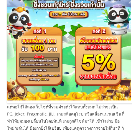
แต่พอใช้ได้ลองเว็บไซต์ที่รวมค่ายดังไว้แทบทั้งหมด ไม่ว่าจะเป็น
PG, Joker, Pragmatic, JILI, เกมสล็อตยุโรป หรือสล็อตแนวเอเชีย ก็
ทำให้มุมมองเปลี่ยนไปโดยทันที เกมถูกดีไซน์มาให้ เข้าใจง่าย มือ
ใหม่ก็เล่นได้ มือเก๋ายิ่งได้เปรียบ เพียงแค่ดูตารางการจ่ายไม่กี่นาที ก็