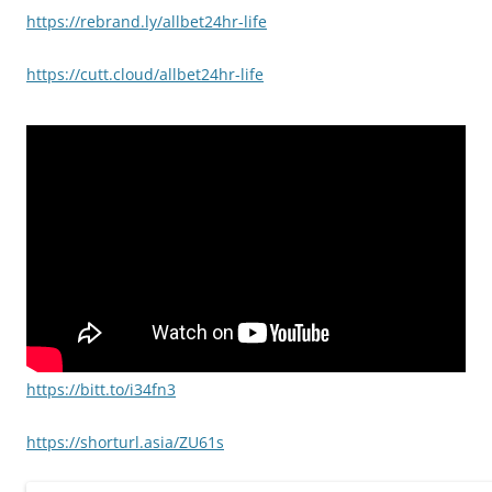
https://rebrand.ly/allbet24hr-life
https://cutt.cloud/allbet24hr-life
https://bitt.to/i34fn3
https://shorturl.asia/ZU61s