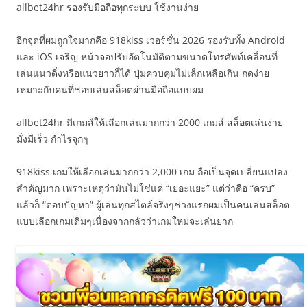
allbet24hr รองรับมือถือทุกระบบ ใช้งานง่าย
อีกจุดที่ผมถูกใจมากคือ 918kiss เวอร์ชั่น 2026 รองรับทั้ง Android
และ iOS เจริญ หน้าจอปรับอัตโนมัติตามขนาดโทรศัพท์เคลื่อนที่
เล่นแนวดิ่งหรือแนวยาวก็ได้ ปุ่มควบคุมไม่เล็กเหลือเกิน กดง่าย
เหมาะกับคนที่ชอบเล่นสล็อตผ่านมือถือแบบผม
allbet24hr มีเกมส์ให้เลือกเล่นมากกว่า 2000 เกมส์ สล็อตเล่นง่าย
มั่งมีเร็ว กำไรจุกๆ
918kiss เกมให้เลือกเล่นมากกว่า 2,000 เกม ถือเป็นจุดเปลี่ยนแปลง
สำคัญมาก เพราะเหตุว่ามันไม่ใช่แค่ “เยอะแยะ” แต่ว่าคือ “ครบ”
แล้วก็ “ตอบปัญหา” ผู้เล่นทุกสไตล์จริงๆช่วงแรกผมเป็นคนเล่นสล็อต
แบบเลือกเกมเดิมๆเนื่องจากกลัวว่าเกมใหม่จะเล่นยาก