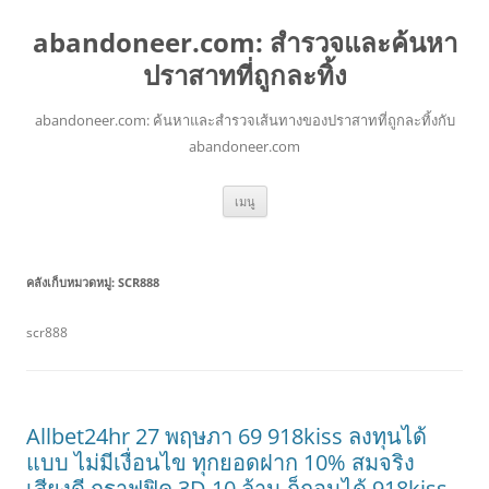
abandoneer.com: สำรวจและค้นหา
ปราสาทที่ถูกละทิ้ง
abandoneer.com: ค้นหาและสำรวจเส้นทางของปราสาทที่ถูกละทิ้งกับ
abandoneer.com
ข้าม
เมนู
ไป
ยัง
เนื้อหา
คลังเก็บหมวดหมู่:
SCR888
scr888
Allbet24hr 27 พฤษภา 69 918kiss ลงทุนได้
แบบ ไม่มีเงื่อนไข ทุกยอดฝาก 10% สมจริง
เสียงดี กราฟฟิค 3D 10 ล้าน ก็ถอนได้ 918kiss