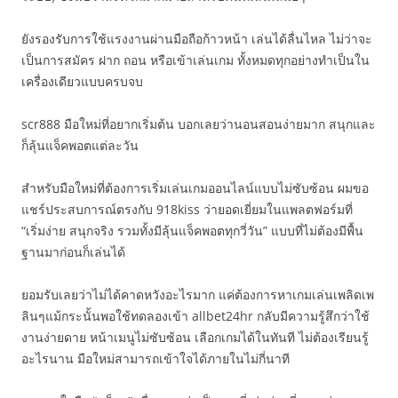
ยังรองรับการใช้แรงงานผ่านมือถือก้าวหน้า เล่นได้ลื่นไหล ไม่ว่าจะ
เป็นการสมัคร ฝาก ถอน หรือเข้าเล่นเกม ทั้งหมดทุกอย่างทำเป็นใน
เครื่องเดียวแบบครบจบ
scr888 มือใหม่ที่อยากเริ่มต้น บอกเลยว่านอนสอนง่ายมาก สนุกและ
ก็ลุ้นแจ็คพอตแต่ละวัน
สำหรับมือใหม่ที่ต้องการเริ่มเล่นเกมออนไลน์แบบไม่ซับซ้อน ผมขอ
แชร์ประสบการณ์ตรงกับ 918kiss ว่ายอดเยี่ยมในแพลตฟอร์มที่
“เริ่มง่าย สนุกจริง รวมทั้งมีลุ้นแจ็คพอตทุกวี่วัน” แบบที่ไม่ต้องมีพื้น
ฐานมาก่อนก็เล่นได้
ยอมรับเลยว่าไม่ได้คาดหวังอะไรมาก แค่ต้องการหาเกมเล่นเพลิดเพ
ลินๆแม้กระนั้นพอใช้ทดลองเข้า allbet24hr กลับมีความรู้สึกว่าใช้
งานง่ายดาย หน้าเมนูไม่ซับซ้อน เลือกเกมได้ในทันที ไม่ต้องเรียนรู้
อะไรนาน มือใหม่สามารถเข้าใจได้ภายในไม่กี่นาที