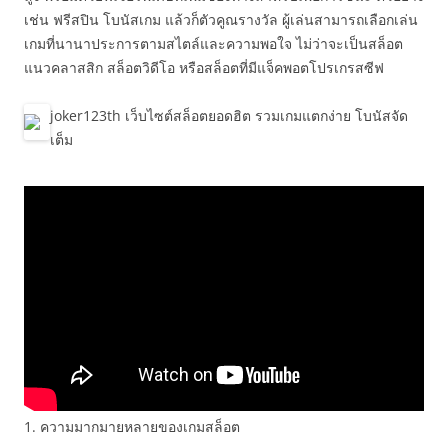
เช่น ฟรีสปิน โบนัสเกม แล้วก็ตัวคูณรางวัล ผู้เล่นสามารถเลือกเล่น
เกมที่นานาประการตามสไตล์และความพอใจ ไม่ว่าจะเป็นสล็อต
แนวคลาสสิก สล็อตวิดีโอ หรือสล็อตที่มีแจ็คพอตโปรเกรสซีฟ
joker123th เว็บไซต์สล็อตยอดฮิต รวมเกมแตกง่าย โบนัสจัด
เต็ม
1. ความมากมายหลายของเกมสล็อต