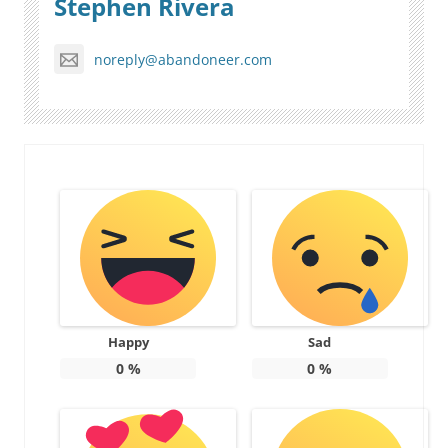
Stephen Rivera
noreply@abandoneer.com
Happy
Sad
0
%
0
%