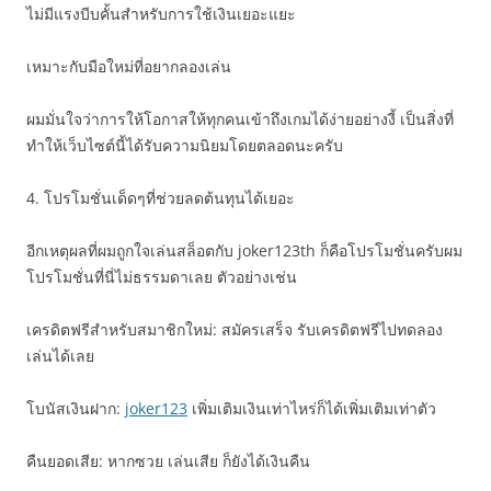
ไม่มีแรงบีบคั้นสำหรับการใช้เงินเยอะแยะ
เหมาะกับมือใหม่ที่อยากลองเล่น
ผมมั่นใจว่าการให้โอกาสให้ทุกคนเข้าถึงเกมได้ง่ายอย่างงี้ เป็นสิ่งที่
ทำให้เว็บไซต์นี้ได้รับความนิยมโดยตลอดนะครับ
4. โปรโมชั่นเด็ดๆที่ช่วยลดต้นทุนได้เยอะ
อีกเหตุผลที่ผมถูกใจเล่นสล็อตกับ joker123th ก็คือโปรโมชั่นครับผม
โปรโมชั่นที่นี่ไม่ธรรมดาเลย ตัวอย่างเช่น
เครดิตฟรีสำหรับสมาชิกใหม่: สมัครเสร็จ รับเครดิตฟรีไปทดลอง
เล่นได้เลย
โบนัสเงินฝาก:
joker123
เพิ่มเติมเงินเท่าไหร่ก็ได้เพิ่มเติมเท่าตัว
คืนยอดเสีย: หากซวย เล่นเสีย ก็ยังได้เงินคืน