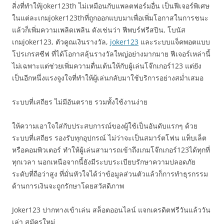
สิ่งที่ทำให้joker123th ไม่เหมือนกับแพลตฟอร์มอื่น เป็นฟีเจอร์พิเศษ
ในแต่ละเกมjoker123thที่ถูกออกแบบมาเพื่อเพิ่มโอกาสในการชนะ
แล้วก็เพิ่มความเพลิดเพลิน ดังเช่นว่า ฟีพบร์ฟรีสปิน, โบนัส
เกมjoker123, ตัวคูณเงินรางวัล,
joker123
และระบบแจ็คพอตแบบ
โปรเกรสซีฟ ที่ได้โอกาสลุ้นรางวัลใหญ่อย่างมากมาย ฟีเจอร์เหล่านี้
ไม่เฉพาะแต่ช่วยเพิ่มความตื่นเต้นให้กับผู้เล่นโจ๊กเกอร์123 แต่ยัง
เป็นอีกหนึ่งแรงจูงใจที่ทำให้ผู้เล่นกลับมาใช้บริการอย่างสม่ำเสมอ
ระบบที่เสถียร ไม่มีอันตราย รวมทั้งใช้งานง่าย
ให้ความเอาใจใส่กับประสบการณ์ของผู้ใช้เป็นอันดับแรกๆ ด้วย
ระบบที่เสถียร รองรับทุกอุปกรณ์ ไม่ว่าจะเป็นสมาร์ตโฟน แท็บเล็ต
หรือคอมพิวเตอร์ ทำให้ผู้เล่นสามารถเข้าถึงเกมโจ๊กเกอร์123ได้ทุกที่
ทุกเวลา นอกเหนือจากนี้ยังมีระบบระเบียบรักษาความปลอดภัย
ระดับที่ถือว่าสูง ที่มั่นหัวใจได้ว่าข้อมูลส่วนตัวแล้วก็การทำธุรกรรม
ด้านการเงินจะถูกรักษาโดยสวัสดิภาพ
Joker123 ปากทางเข้าเล่น สล็อตออนไลน์ แจกเครดิตฟรีวันแล้ววัน
เล่า สมัครใหม่