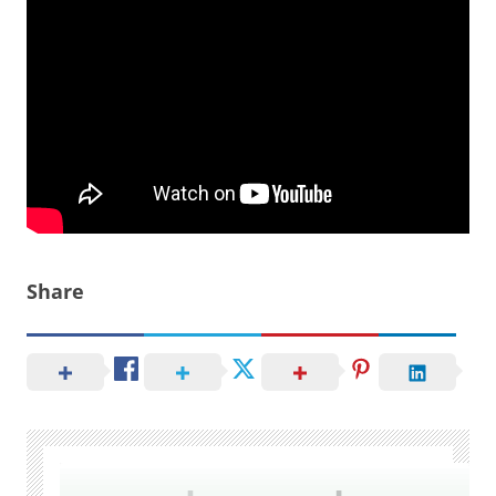
Share