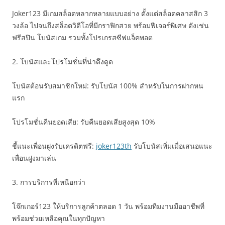
Joker123 มีเกมสล็อตหลากหลายแบบอย่าง ตั้งแต่สล็อตคลาสสิก 3
วงล้อ ไปจนถึงสล็อตวิดีโอที่มีกราฟิกสวย พร้อมฟีเจอร์พิเศษ ดังเช่น
ฟรีสปิน โบนัสเกม รวมทั้งโปรเกรสซีฟแจ็คพอต
2. โบนัสและโปรโมชั่นที่น่าดึงดูด
โบนัสต้อนรับสมาชิกใหม่: รับโบนัส 100% สำหรับในการฝากหน
แรก
โปรโมชั่นคืนยอดเสีย: รับคืนยอดเสียสูงสุด 10%
ชี้แนะเพื่อนฝูงรับเครดิตฟรี:
joker123th
รับโบนัสเพิ่มเมื่อเสนอแนะ
เพื่อนฝูงมาเล่น
3. การบริการที่เหนือกว่า
โจ๊กเกอร์123 ให้บริการลูกค้าตลอด 1 วัน พร้อมทีมงานมืออาชีพที่
พร้อมช่วยเหลือคุณในทุกปัญหา