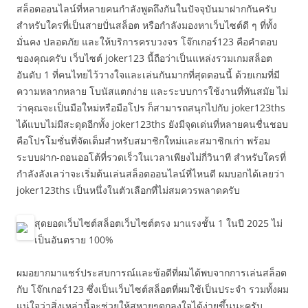
สล็อตออนไลน์ที่หลายคนกำลังพูดถึงกันในปัจจุบันมาฝากกันครับ
สำหรับใครที่เป็นสายปั่นสล็อต หรือกำลังมองหาเว็บไซต์ดี ๆ ที่ทั้ง
มั่นคง ปลอดภัย และให้บริการครบวงจร โจ๊กเกอร์123 คือคำตอบ
ของคุณครับ เว็บไซต์ joker123 นี้ถือว่าเป็นแหล่งรวมเกมสล็อต
อันดับ 1 ที่คนไทยไว้วางใจและเล่นกันมากที่สุดตอนนี้ ด้วยเกมที่มี
ความหลากหลาย โบนัสแตกง่าย และระบบการใช้งานที่ทันสมัย ไม่
ว่าคุณจะเป็นมือใหม่หรือมือโปร ก็สามารถสนุกไปกับ joker123ths
ได้แบบไม่มีสะดุดอีกทั้ง joker123ths ยังมีจุดเด่นที่หลายคนชื่นชอบ
คือโปรโมชั่นที่จัดเต็มสำหรับสมาชิกใหม่และสมาชิกเก่า พร้อม
ระบบฝาก-ถอนออโต้ที่รวดเร็วในเวลาเพียงไม่กี่วินาที สำหรับใครที่
กำลังลังเลว่าจะเริ่มต้นเล่นสล็อตออนไลน์ที่ไหนดี ผมบอกได้เลยว่า
joker123ths เป็นหนึ่งในตัวเลือกที่ไม่สมควรพลาดครับ
สุดยอดเว็บไซต์สล็อตเว็บไซต์ตรง มาแรงชั้น 1 ในปี 2025 ไม่
เป็นอันตราย 100%
ผมอยากมาแชร์ประสบการณ์และข้อดีที่ผมได้พบจากการเล่นสล็อต
กับ โจ๊กเกอร์123 ซึ่งเป็นเว็บไซต์สล็อตที่ผมใช้เป็นประจำ รวมทั้งผม
แน่ใจว่าสิ่งเหล่านี้จะช่วยให้สหายๆตกลงใจได้ง่ายขึ้นนะครับ