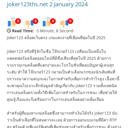
joker123ths.net 2 January 2024
0
0
0
0
Read Time:
5 Minute, 8 Second
Joker123 สล็อตเว็บตรง เกมแตกง่ายที่เยี่ยมที่สุดในปี 2025
joker123 หรือที่รู้จักในชื่อ โจ๊กเกอร์123 เปลี่ยนเป็นหนึ่งใน
แพลตฟอร์มสล็อตออนไลน์ที่มีชื่อเสียงที่สุดในปี 2025 ด้วยการ
รวบรวมเกมสล็อตที่แตกง่ายและโปรโมชั่นที่ตอบปัญหาผู้เล่นทุก
ระดับ ทำให้ โจ๊กเกอร์123 กลายเป็นตัวเลือกแรกของนักเดิมพันที่
ปรารถนาความสนุกและโอกาสสำหรับเพื่อการทำกำไรสูง เนื้อหานี้
จะพาคุณไปเจาะลึกข้อมูลสำคัญเกี่ยวกับ joker123 รวมทั้งเทคนิค
การเล่นสล็อตรวมทั้งวิธีเพิ่มโอกาสสำหรับในการชนะ เพื่อช่วยให้
คุณรู้เรื่องและก็เตรียมการในการเล่นสล็อตอย่างเต็มเปี่ยม
สำหรับผู้ที่มองหาเกมสล็อตซึ่งสามารถทำเงินได้จริง joker123 นับ
ว่าเป็นตัวเลือกที่ไม่สมควรละเลย ด้วยการออกแบบเกมที่มีค่า RTP
สูง พร้อมด้วยฟีเจอร์พิเศษที่เพิ่มช่องทางสำหรับเพื่อการชนะ ตัวอย่าง