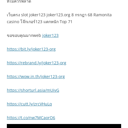
ที่ไม่ควรพลาด
เว็บตรง slot joker123 joker123.org 8 กรกฎา 68 Ramonita
casino โจ๊กเกอร์123 แตกหนัก Top 71
ขอขอบคุณมากweb
joker123
https://bit.ly/joker123-org
https://rebrand.ly/joker123-org
https://wow.in.th/joker123-org
https://shorturl.asia/mUivG
https://cutt.ly/zrcVHuLq
https://t.co/nw7MCaorO6