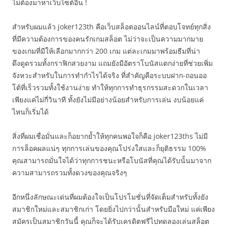
ไม่ต้องมาหาเว็บไซต์อื่น !
สำหรับผมแล้ว joker123th คือเว็บสล็อตออนไลน์ที่ตอบโจทย์ทุกสิ่ง
ที่มีความต้องการของคนรักเกมสล็อต ไม่ว่าจะเป็นความมากมาย
ของเกมที่มีให้เลือกมากกว่า 200 เกม แต่ละเกมมาพร้อมธีมที่น่า
ดึงดูดรวมทั้งกราฟิกสวยงาม แถมยังมีอัตราโบนัสแตกง่ายที่ช่วยเพิ่ม
จังหวะสำหรับในการทำกำไรได้จริง ที่สำคัญคือระบบฝาก-ถอนออ
โต้ที่เร็วรวมทั้งใช้งานง่าย ทำให้ทุกการทำธุรกรรมสะดวกในเวลา
เพียงแค่ไม่กี่วินาที ทั้งยังไม่มีอย่างน้อยสำหรับการเล่น งบน้อยแค่
ไหนก็เริ่มได้
สิ่งที่ผมเชื่อมั่นและก็อยากย้ำให้ทุกคนพอใจก็คือ joker123ths ไม่มี
การล็อคผลแน่ๆ ทุกการเล่นของคุณโปร่งใสและก็ยุติธรรม 100%
คุณสามารถมั่นใจได้ว่าทุกการชนะหรือโบนัสที่คุณได้รับนั้นมาจาก
ความสามารถรวมทั้งดวงของคุณจริงๆ
อีกหนึ่งลักษณะเด่นที่ผมต้องใจเป็นโปรโมชั่นที่จัดเต็มสำหรับทั้งยัง
สมาชิกใหม่และสมาชิกเก่า โดยยิ่งไปกว่านั้นสำหรับมือใหม่ แค่เพียง
สมัครเป็นสมาชิกวันนี้ คุณก็จะได้รับเครดิตฟรีไปทดลองเล่นสล็อต