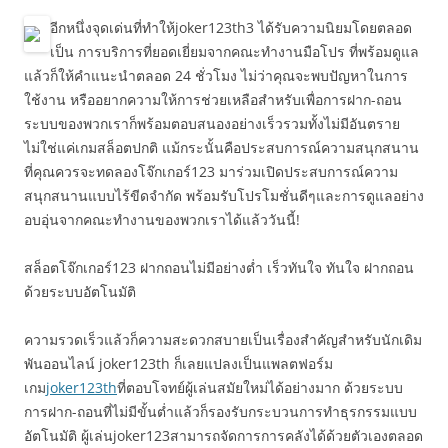
อีกหนึ่งจุดเด่นที่ทำให้joker123th3 ได้รับความนิยมโดยตลอด
เป็น การบริการที่ยอดเยี่ยมจากคณะทำงานมือโปร ที่พร้อมดูแล
แล้วก็ให้คำแนะนำตลอด 24 ชั่วโมง ไม่ว่าคุณจะพบปัญหาในการ
ใช้งาน หรืออยากความให้การช่วยเหลือสำหรับเพื่อการฝาก-ถอน
ระบบของพวกเราก็พร้อมตอบสนองอย่างเร็วรวมทั้งไม่มีอันตราย
ไม่ใช่แค่เกมสล็อตปกติ แม้กระนั้นคือประสบการณ์ความสนุกสนาน
ที่คุณควรจะทดลองโจ๊กเกอร์123 มาร่วมเปิดประสบการณ์ความ
สนุกสนานแบบไร้ขีดจำกัด พร้อมรับโปรโมชั่นดีๆและการดูแลอย่าง
อบอุ่นจากคณะทำงานของพวกเราได้แล้ววันนี้!
สล็อตโจ๊กเกอร์123 ฝากถอนไม่มีอย่างต่ำ เร็วทันใจ ทันใจ ฝากถอน
ด้วยระบบอัตโนมัติ
ความรวดเร็วแล้วก็ความสะดวกสบายเป็นเรื่องสำคัญสำหรับนักเดิม
พันออนไลน์ joker123th ก็เลยแปลงเป็นแพลตฟอร์ม
เกม
joker123th
ที่ตอบโจทย์ผู้เล่นสมัยใหม่ได้อย่างมาก ด้วยระบบ
การฝาก-ถอนที่ไม่มีขั้นต่ำแล้วก็รองรับกระบวนการทำธุรกรรมแบบ
อัตโนมัติ ผู้เล่นjoker123สามารถจัดการการคลังได้ด้วยตัวเองตลอด