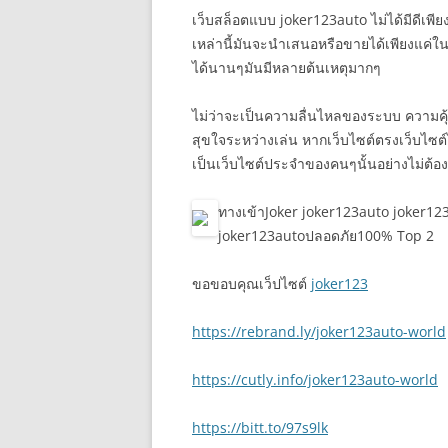
เว็บสล็อตแบบ joker123auto ไม่ได้มีดีเพีย
เหล่านี้มันจะนำเสนอหรือขายได้เพียงแค่ใน
ได้นานๆมันมีหลายต้นเหตุมากๆ
ไม่ว่าจะเป็นความลื่นไหลของระบบ ความค
สุขใจระหว่างเล่น หากเว็บไซต์ตรงเว็บไซต์
เป็นเว็บไซต์ประจำของคนๆนั้นอย่างไม่ต้อ
ทางเข้าJoker joker123auto joker1
joker123autoปลอดภัย100% Top 2
ขอขอบคุณเว็ปไซต์
joker123
https://rebrand.ly/joker123auto-world
https://cutly.info/joker123auto-world
https://bitt.to/97s9lk