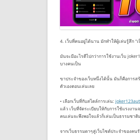
4. เว็บที่คนอยู่ได้นาน มักทำให้ผู้เล่นรู้สึก 
มันจะมีอะไรดีไปกว่าการใช้งานเว็บ joker123
บางคนเป็น
ขาประจำของเว็บหนึ่งได้นั้น มันก็คือการสร้า
ตัวเองตอนเล่นเลย
• เลือกเว็บที่กับสไตล์การเล่น:
joker123au
แล้ว เว็บที่จัดระเบียบให้กับการใช้แรงงา
คนเล่นจะพึงพอใจแล้วก็เล่นเป็นธรรมชาติ
จากเว็บธรรมดาๆสู่เว็บไซต์ประจำของคนรั