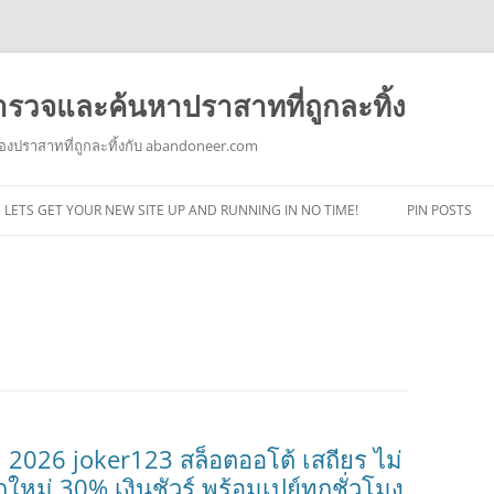
วจและค้นหาปราสาทที่ถูกละทิ้ง
ปราสาทที่ถูกละทิ้งกับ abandoneer.com
ข้าม
ไป
LETS GET YOUR NEW SITE UP AND RUNNING IN NO TIME!
PIN POSTS
ยัง
เนื้อหา
2026 joker123 สล็อตออโต้ เสถียร ไม่
กใหม่ 30% เงินชัวร์ พร้อมเปย์ทุกชั่วโมง