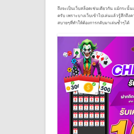
ถึงจะเป็นเว็บสล็อตเช่นเดียวกัน แม้กระนั้
ครับ เพราะบางเว็บเข้าไปเล่นแล้วรู้สึกถึ
สบายๆที่ทำให้ต้องการกลับมาเล่นซ้ำๆได้