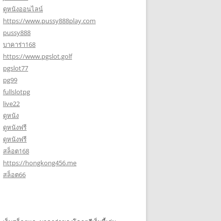
ดูหนังออนไลน์
https://www.pussy888play.com
pussy888
บาคาร่า168
https://www.pgslot.golf
pgslot77
pg99
fullslotpg
live22
ดูหนัง
ดูหนังฟรี
ดูหนังฟรี
สล็อต168
https://hongkong456.me
สล็อต66