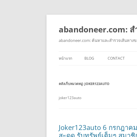
abandoneer.com: สำร
abandoneer.com: ค้นหาและสำรวจเส้นทางของ
หน้าแรก
BLOG
CONTACT
คลังเก็บหมวดหมู่:
JOKER123AUTO
joker123auto
Joker123auto 6 กรกฎาคม 
สะดุด รับทรัพย์เต็มๆ สมาชิ