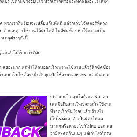
ก็แปรไปตามช่วงอยู่แล้ว พวกเราก็พร้อมจะทดลองอะไรใหม่ๆ
ด พวกเราก็พร้อมจะเปลี่ยนกันทันที แต่ว่าเว็บโจ๊กเกอร์ที่พวก
บ ด้วยเหตุว่าใช้งานได้ดิบได้ดี ไม่มีขัดข้อง ทำให้แปลงเป็น
เหตุต่างๆดังนี้
้เล่นจำได้เร็วกว่าที่คิด
ีเกมเยอะมาก แต่ทำให้คนออกเร็วเพราะใช้งานแล้วรู้สึกขัดข้อง
ว่าแบบเว็บไซต์ตรงนี้กลับถูกเปิดใช้งานบ่อยๆเพราะว่ามีความ
• เข้าเกมไว สุขใจตั้งแต่เริ่ม: คน
เล่นมือถือส่วนใหญ่จะถูกใจใช้งาน
ที่รวดเร็วทันใจอยู่แล้ว ถ้าเข้า
เว็บไซต์แล้วจำเป็นต้องโหลด
นานๆหรือหาอะไรก็ไม่พบ บอกเลย
ว่ามีสะดุดกันแน่ๆ แต่เว็บไซต์ตรง