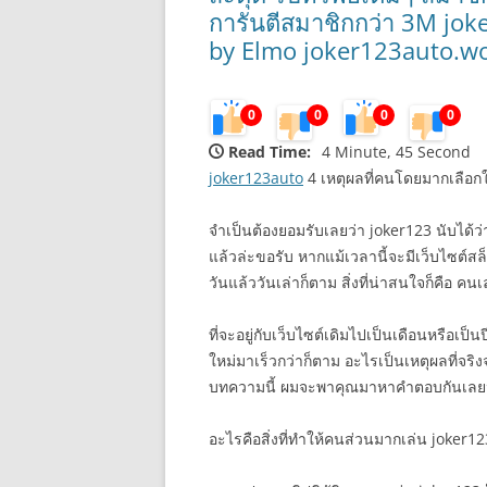
การันตีสมาชิกกว่า 3M jok
by Elmo joker123auto.wo
0
0
0
0
Read Time:
4 Minute, 45 Second
joker123auto
4 เหตุผลที่คนโดยมากเลือก
จำเป็นต้องยอมรับเลยว่า joker123 นับได้ว
แล้วล่ะขอรับ หากแม้เวลานี้จะมีเว็บไซต์
วันแล้ววันเล่าก็ตาม สิ่งที่น่าสนใจก็คือ 
ที่จะอยู่กับเว็บไซต์เดิมไปเป็นเดือนหรือเป
ใหม่มาเร็วกว่าก็ตาม อะไรเป็นเหตุผลที่จริง
บทความนี้ ผมจะพาคุณมาหาคำตอบกันเลย
อะไรคือสิ่งที่ทำให้คนส่วนมากเล่น joker12