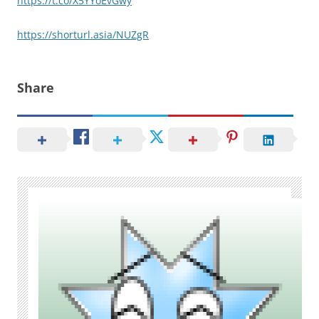
https://t.co/X5YYoEvGwy
https://shorturl.asia/NUZgR
Share