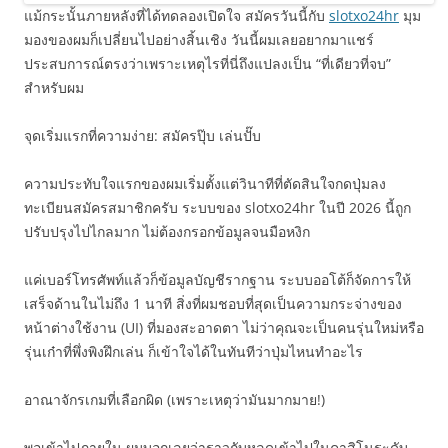
แม้กระนั้นภายหลังที่ได้ทดลองเปิดใจ สมัครวันนี้กับ
slotxo24hr
มุม
มองของผมก็เปลี่ยนไปอย่างสิ้นเชิง วันนี้ผมเลยอยากมาแชร์
ประสบการณ์ตรงว่าเพราะเหตุไรที่นี่ถึงแปลงเป็น “ที่เดียวที่จบ”
สำหรับผม
จุดเริ่มแรกที่ความง่าย: สมัครปุ๊บ เล่นปั๊บ
ความประทับใจแรกของผมเริ่มตั้งแต่วินาทีที่ตัดสินใจกดปุ่มลง
ทะเบียนสมัครสมาชิกครับ ระบบของ slotxo24hr ในปี 2026 นี้ถูก
ปรับปรุงไปไกลมาก ไม่ต้องกรอกข้อมูลจนมือหงิก
แค่เบอร์โทรศัพท์แล้วก็ข้อมูลบัญชีรากฐาน ระบบออโต้ก็จัดการให้
เสร็จด้านในไม่ถึง 1 นาที สิ่งที่ผมชอบที่สุดเป็นความกระจ่างของ
หน้าต่างใช้งาน (UI) ที่มองสะอาดตา ไม่ว่าคุณจะเป็นคนรุ่นใหม่หรือ
รุ่นเก๋าที่พึ่งพิงฝึกเล่น ก็เข้าใจได้ในทันทีว่าปุ่มไหนทำอะไร
อาณาจักรเกมที่เลือกผิด (เพราะเหตุว่ามันมากมาย!)
พอเข้าไปภายใน ผมบอกเลยว่าราวกับหลุดเข้าไปในคาสิโนระดับ