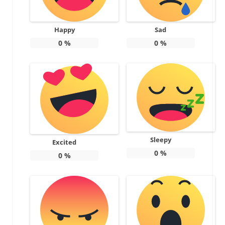
Happy
Sad
0
%
0
%
Sleepy
Excited
0
%
0
%