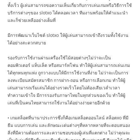
ทั้งเร็ว ผู้เล่นสามารถขอความเห็นเกี่ยวกับการเล่นเกมหรือวิธีการใช้
บริการต่างๆของ slotxo ได้ตลอดเวลา ทีมงานพร้อมให้คำแนะนำ
และก็ช่วยเหลืออย่างเต็มที่
มีการพัฒนาเว็บไซต์ slotxo ให้ผู้เล่นสามารถเข้าถึงรวมทั้งใช้งาน
ได้อย่างสะดวกสบาย
รองรับการใช้งานผ่านเครื่องใช้ไม้สอยต่างๆไม่ว่าจะเป็น
คอมพิวเตอร์ แท็บเล็ต หรือสมาร์ทโฟน ทำให้ผู้เล่นสามารถเล่นเกม
ได้ทุกหนทุกแห่ง ถูกวางแบบให้มีการใช้งานที่ง่าย ไม่ว่าจะเป็นการ
ลงทะเบียนสมัครสมาชิก การฝาก-ถอน หรือการเลือกเกม ทำให้ผู้
เล่นสามารถเริ่มเล่นได้อย่างรวดเร็วโดยไม่ต้องเสียเวล่ำเวลา
ทำความเข้าใจ มีการรองรับภาษาไทยในทุกส่วนของเว็บ ทำให้ผู้
เล่นที่เป็นคนไทยสามารถใช้งานได้อย่างง่ายดายอีกด้วย
• เกมสล็อตที่นานาประการซึ่งก็คือเกมสล็อตออนไลน์ สล็อตxo ที่มี
ธีม แบบการเล่น และลักษณะเด่นต่างๆที่หลากหลายที่จะตอบสนอง
สิ่งที่มีความต้องการและความชอบของผู้เล่นที่แตกต่าง ไม่ว่าคุณจะ