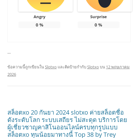
Angry
Surprise
0
%
0
%
…
ข้อความนี้ถูกเขียนใน
Slotxo
และติดป้ายกำกับ
Slotxo
บน
12 พฤษภาคม
2026
สล็อตxo 20 กันยา 2024 slotxo ค่ายสล็อตชื่อ
ดังระดับโลก ระบบเสถียร ไม่สะดุด บริการโดย
ผู้เชี่ยวชาญคาสิโนออนไลน์ครบทุกรูปแบบ
สล็อตxo ทุนน้อยมาทางนี้ Top 38 by Trey