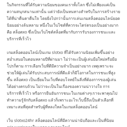
ในกิจกรรมที่ได้รับความนิยมของคนเราทั้งโลก ซึ่งไม่เพียงแค่เป็น
ความสนุกสนานเท่านั้น แต่ว่ายังเป็นหนทางสำหรับในการสร้างราย
ได้ที่น่าตื่นตาตื่นใจ โดยยิ่งไปกว่านั้นการเล่นเกมสล็อตออนไลน์ยอด
นิยมอย่างล้นหลาม หนึ่งในเว็บไซต์ที่ควรจะไตร่ตรองเป็นอย่างมาก
คือ สล็อตxo ซึ่งเป็นเว็บไซต์สล็อตที่มากับการรับรองการชนะและ
บริการที่เร็วไว
เกมสล็อตออนไลน์เป็นเกม slotxo ที่ได้รับความนิยมเพิ่มขึ้นอย่าง
สม่ำเสมอในตอนหลายปีที่ผ่านมา ไม่ว่าจะเป็นผู้เล่นมือใหม่หรือมือ
โปรก็ตาม การเลือกเว็บที่ดีมีความจำเป็นอย่างมาก เหตุเพราะจะ
ช่วยให้ผู้เล่นได้รับประสบการณ์ที่ดีแล้วก็มีโอกาสในการชนะที่สูง
ขึ้น สล็อตxo เป็นเยี่ยมในเว็บที่ตอบโจทย์ในสิ่งที่ต้องการของผู้เล่น
ได้อย่างครบถ้วน ไม่ว่าจะเป็นในเรื่องของความน่าวางใจ การ
บริการที่เร็วไว หรือการยืนยันการชนะในเกมต่างๆเราจะพาคุณไป
ทำความรู้จักกับสล็อตxo แล้วก็เพราะอะไรเว็บนี้ถึงเป็นตัวเลือกที่
เหมาะสมที่สุดสำหรับผู้ที่หลงใหลในเกมสล็อตออนไลน์
เว็บ slotxo24hr สล็อตออนไลน์ที่มีความน่านับถือและเป็นที่นิยม