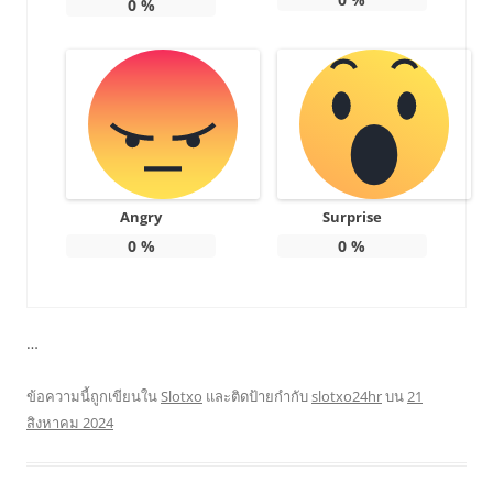
0
%
Angry
Surprise
0
%
0
%
…
ข้อความนี้ถูกเขียนใน
Slotxo
และติดป้ายกำกับ
slotxo24hr
บน
21
สิงหาคม 2024