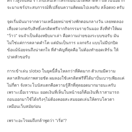
คราวสูงจนท้อ ราวกับเล่นเท่าไหร่ก็ถอนไม่ได้พลาดท่า แต่วันนี้อยาก
จะมาแชร์ประสบการณ์ที่เปลี่ยนความคิดผมไปเลยกับ สล็อตxo ครับ
จุดเริ่มมันมาจากความเหนื่อยหน่ายช่วงพักตอนกลางวัน เลยทดลอง
เสี่ยงดวงกดรับสิทธิ์เครดิตฟรีจากกิจกรรมรายวันมอง สิ่งที่ทำให้ผม
“ว้าว” จนจำเป็นต้องหยิบมาเล่า คือความง่ายของระบบขอรับ มัน
ไม่ใช่แค่การตลาดคำโต แต่มันเป็นการ แจกจริง แบบไม่มีปกปิด
ข้อแม้น้อยจนถึงน่าตกใจ ที่สำคัญที่สุดคือ ไม่ต้องทำยอดเทิร์น ให้
ปวดหัวขอรับ
การเข้าเล่น slotxo ในยุคนี้ลื่นไหลกว่าที่คิดมาก ตัวเกมมีความ
คลาสสิกแต่ภาพสวยชัด ผมลองใช้เครดิตฟรีที่ได้มาปั่นเบาๆเพียงแค่
ไม่กี่ตา จังหวะโบนัสแตกคือความรู้สึกที่สุดยอดมากมายนะครับ
เพราะเมื่อเราชนะ ยอดเงินที่เห็นในหน้าจอก็คือเงินที่เราสามารถ
ถอนออกมาใช้ได้จริงๆไม่ต้องคอยสะสมยอดเล่นให้ครบโควตา
เหมือนเว็บสมัยก่อน
เพราะอะไรผมถึงกล้าพูดว่า “เริ่ด”?