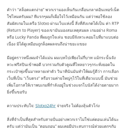
คำว่า “สล็อตแตกง่าย” พวกเรามองเห็นกันเกลื่อนกลาดอินเทอร์เน็ต
ใช่ไหมครับผม? ทีแรกๆผมก็เผื่อใจไว้เหมือนกัน แต่ว่าพอใช้ลอง
สัมผัสเกมในเครือ Slotxo ผ่านเว็บแห่งนี้ สิ่งที่สังเกตได้เป็น ค่า RTP
(Return to Player) ของเขามันมองสมเหตุสมผล เกมอย่าง Roma
หรือ Lucky Panda ที่ผมถูกใจเล่น ชอบมีจังหวะคอมโบที่มาแบบต่อ
เนื่อง มิได้ดูเหมือนถูกล็อคผลจนถึงน่าขยะแขยง
มีอยู่คราวหนึ่งผมจำได้แม่น ผมเบทไปเพียงไม่กี่บาท แม้กระนั้นจัง
หวะฟรีสปินเข้าพอดี บวกรวมกับตัวคูณที่ไหลยาวๆกระทั่งยอดใน
กระเป๋าพุ่งขึ้นมาหลายเท่าตัว วินาทีนันมันทำให้ผมรู้ดีว่า การเลือก
เว็บที่เป็น “เว็บตรง” หรือรวมค่ายใหญ่ๆไว้ในที่เดียวแบบนี้ มันช่วย
เพิ่มโอกาสให้เราพบเกมที่กำลังอยู่ในช่วงแจกโบนัสได้ง่ายดายมาก
ยิ่งขึ้นขอรับ
ความประทับใจ:
Slotxo24hr
จ่ายจริง ไม่ต้องลุ้นตัวโก่ง
สิ่งที่จำเป็นที่สุดสำหรับสายปั่นอย่างพวกเราไม่ใช่แค่ตอนเล่นได้นะ
ครับ แต่ว่ามันเป็น “ตอนถอน” ผมเคยมีประสบการณ์ห่วยแตกๆกับ