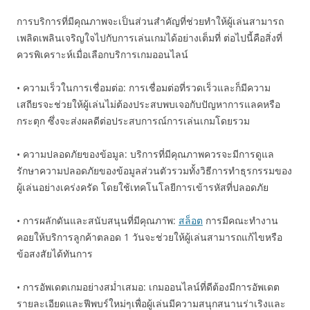
การบริการที่มีคุณภาพจะเป็นส่วนสำคัญที่ช่วยทำให้ผู้เล่นสามารถ
เพลิดเพลินเจริญใจไปกับการเล่นเกมได้อย่างเต็มที่ ต่อไปนี้คือสิ่งที่
ควรพิเคราะห์เมื่อเลือกบริการเกมออนไลน์
• ความเร็วในการเชื่อมต่อ: การเชื่อมต่อที่รวดเร็วและก็มีความ
เสถียรจะช่วยให้ผู้เล่นไม่ต้องประสบพบเจอกับปัญหาการแลคหรือ
กระตุก ซึ่งจะส่งผลดีต่อประสบการณ์การเล่นเกมโดยรวม
• ความปลอดภัยของข้อมูล: บริการที่มีคุณภาพควรจะมีการดูแล
รักษาความปลอดภัยของข้อมูลส่วนตัวรวมทั้งวิธีการทำธุรกรรมของ
ผู้เล่นอย่างเคร่งครัด โดยใช้เทคโนโลยีการเข้ารหัสที่ปลอดภัย
• การผลักดันและสนับสนุนที่มีคุณภาพ:
สล็อต
การมีคณะทำงาน
คอยให้บริการลูกค้าตลอด 1 วันจะช่วยให้ผู้เล่นสามารถแก้ไขหรือ
ข้อสงสัยได้ทันการ
• การอัพเดตเกมอย่างสม่ำเสมอ: เกมออนไลน์ที่ดีต้องมีการอัพเดต
รายละเอียดและฟีพบร์ใหม่ๆเพื่อผู้เล่นมีความสนุกสนานร่าเริงและ