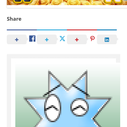
Share