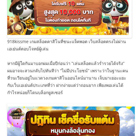
918kissme เกมสล็อตคาสิโนที่ชนะแจ็คพอต เว็บสล็อตตรงไม่ผ่าน
เอเย่นต์ตอบโจทย์ผู้เล่น
หากมีผู้ใดกันมาบอกผมเมื่อปีก่อนว่า “เล่นสล็อตแล้วร่ำรวยได้จริง”
ผมอาจจะสวนกลับไปทันทีว่า “ไม่มีประโยชน์” เพราะว่าในฐานะคน
ที่วนเวียนอยู่ในแวดวงเกมคาสิโนออนไลน์มานาน เจ็บมาเยอะแยะ
กับเว็บเอเย่นต์ประเภทที่ว่า ฝากง่ายแต่ว่าถอนยาก เพียงพอเล่นได้
กำไรหน่อยก็โดนบล็อกยูสเซอร์