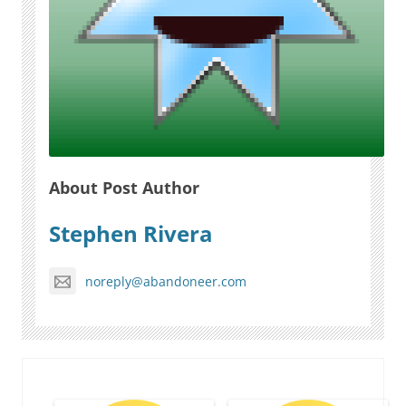
About Post Author
Stephen Rivera
noreply@abandoneer.com