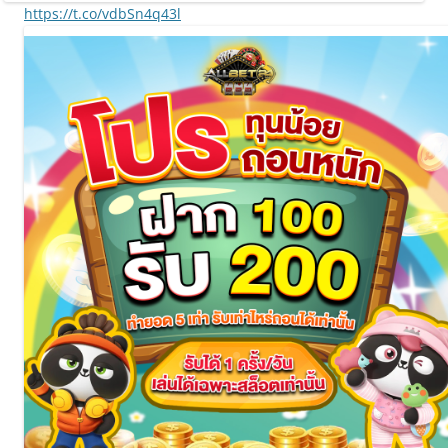
https://t.co/vdbSn4q43l