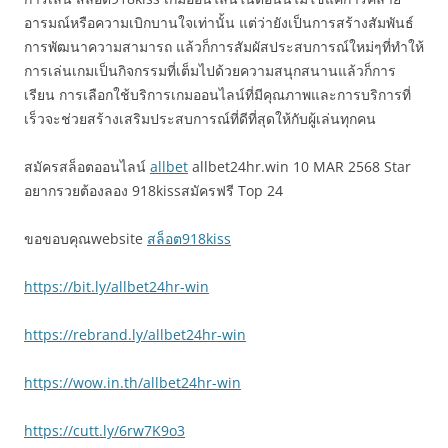
อารมณ์หรือความเบิกบานใจเท่านั้น แต่ว่ายังเป็นการสร้างสัมพันธ์
การพัฒนาความสามารถ แล้วก็การสัมผัสประสบการณ์ใหม่ๆที่ทำให้
การเล่นเกมเป็นกิจกรรมที่เต็มไปด้วยความสนุกสนานแล้วก็การ
เรียน การเลือกใช้บริการเกมออนไลน์ที่มีคุณภาพและการบริการที่
เร็วจะช่วยสร้างเสริมประสบการณ์ที่ดีที่สุดให้กับผู้เล่นทุกคน
สมัครสล็อตออนไลน์
allbet
allbet24hr.win 10 MAR 2568 Star
อยากรวยต้องลอง 918kissสมัครฟรี Top 24
ขอขอบคุณwebsite
สล็อต918kiss
https://bit.ly/allbet24hr-win
https://rebrand.ly/allbet24hr-win
https://wow.in.th/allbet24hr-win
https://cutt.ly/6rw7K9o3