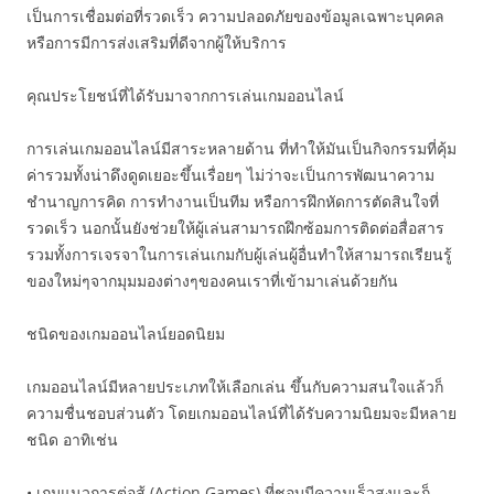
เป็นการเชื่อมต่อที่รวดเร็ว ความปลอดภัยของข้อมูลเฉพาะบุคคล
หรือการมีการส่งเสริมที่ดีจากผู้ให้บริการ
คุณประโยชน์ที่ได้รับมาจากการเล่นเกมออนไลน์
การเล่นเกมออนไลน์มีสาระหลายด้าน ที่ทำให้มันเป็นกิจกรรมที่คุ้ม
ค่ารวมทั้งน่าดึงดูดเยอะขึ้นเรื่อยๆ ไม่ว่าจะเป็นการพัฒนาความ
ชำนาญการคิด การทำงานเป็นทีม หรือการฝึกหัดการตัดสินใจที่
รวดเร็ว นอกนั้นยังช่วยให้ผู้เล่นสามารถฝึกซ้อมการติดต่อสื่อสาร
รวมทั้งการเจรจาในการเล่นเกมกับผู้เล่นผู้อื่นทำให้สามารถเรียนรู้
ของใหม่ๆจากมุมมองต่างๆของคนเราที่เข้ามาเล่นด้วยกัน
ชนิดของเกมออนไลน์ยอดนิยม
เกมออนไลน์มีหลายประเภทให้เลือกเล่น ขึ้นกับความสนใจแล้วก็
ความชื่นชอบส่วนตัว โดยเกมออนไลน์ที่ได้รับความนิยมจะมีหลาย
ชนิด อาทิเช่น
• เกมแนวการต่อสู้ (Action Games) ที่ชอบมีความเร็วสูงและก็