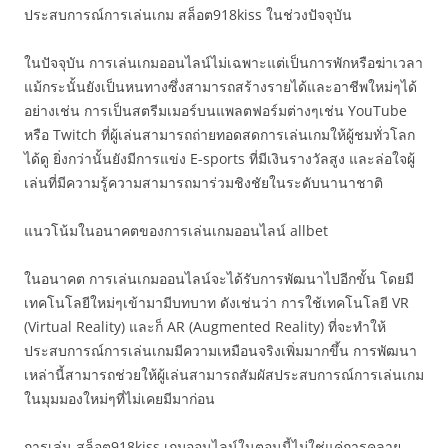
ประสบการณ์การเล่นเกม สล็อต918kiss ในช่วงปัจจุบัน
ในปัจจุบัน การเล่นเกมออนไลน์ไม่เฉพาะแต่เป็นการพักหรือฆ่าเวลา
แม้กระนั้นยังเป็นหนทางซึ่งสามารถสร้างรายได้และอาชีพใหม่ๆได้
อย่างเช่น การเป็นสตรีมเมอร์บนแพลตฟอร์มต่างๆเช่น YouTube
หรือ Twitch ที่ผู้เล่นสามารถถ่ายทอดสดการเล่นเกมให้ผู้ชมทั่วโลก
ได้ดู ยิ่งกว่านั้นยังมีการแข่ง E-sports ที่มีเงินรางวัลสูง และล่อใจผู้
เล่นที่มีความรู้ความสามารถมาร่วมชิงชัยในระดับนานาชาติ
แนวโน้มในอนาคตของการเล่นเกมออนไลน์ allbet
ในอนาคต การเล่นเกมออนไลน์จะได้รับการพัฒนาไปอีกขั้น โดยมี
เทคโนโลยีใหม่ๆเข้ามามีบทบาท ดังเช่นว่า การใช้เทคโนโลยี VR
(Virtual Reality) และก็ AR (Augmented Reality) ที่จะทำให้
ประสบการณ์การเล่นเกมมีความเหมือนจริงเพิ่มมากขึ้น การพัฒนา
เหล่านี้สามารถช่วยให้ผู้เล่นสามารถสัมผัสประสบการณ์การเล่นเกม
ในมุมมองใหม่ๆที่ไม่เคยมีมาก่อน
การเล่น สล็อต918kiss เกมออนไลน์ในตอนนี้ไม่ใช่แค่การคลาย