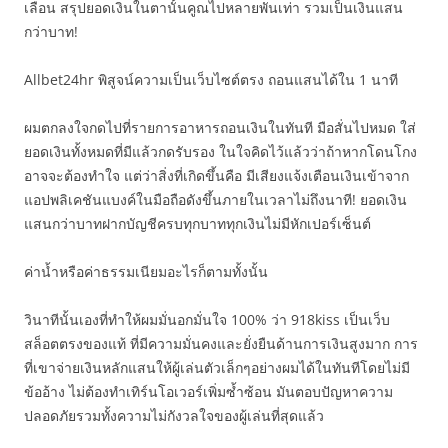
เลือน สรุปยอดเงินในตานั้นคูณไปหลายพันเท่า รวมเป็นเงินแสน
กว่าบาท!
Allbet24hr พิสูจน์ความเป็นเว็บไซต์ตรง ถอนแสนได้ใน 1 นาที
ผมตกลงใจกดไปที่รายการอาหารถอนเงินในทันที มือสั่นไปหมด ใส่
ยอดเงินทั้งหมดที่มีแล้วกดรับรอง ในใจคิดไว้แล้วว่าถ้าหากโดนโกง
อาจจะต้องทำใจ แต่ว่าสิ่งที่เกิดขึ้นคือ มีเสียงแจ้งเตือนเงินเข้าจาก
แอปพลิเคชันแบงค์ในมือถือดังขึ้นภายในเวลาไม่ถึงนาที! ยอดเงิน
แสนกว่าบาทฝากบัญชีครบทุกบาททุกเงินไม่มีหักเปอร์เซ็นต์
ค่าน้ำหรือค่าธรรมเนียมอะไรก็ตามทั้งนั้น
วินาทีนั้นเองที่ทำให้ผมมั่นอกมั่นใจ 100% ว่า 918kiss เป็นเว็บ
สล็อตตรงของแท้ ที่มีความมั่นคงและยั่งยืนด้านการเงินสูงมาก การ
ที่เขาจ่ายเงินหลักแสนให้ผู้เล่นตัวเล็กๆอย่างผมได้ในทันทีโดยไม่มี
ข้ออ้าง ไม่ต้องทำเทิร์นโอเวอร์เพิ่มซ้ำซ้อน มันตอบปัญหาความ
ปลอดภัยรวมทั้งความไม่กังวลใจของผู้เล่นที่สุดแล้ว