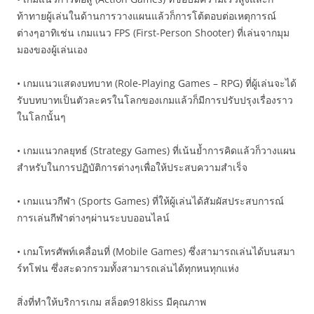
ท้าทายผู้เล่นในด้านการวางแผนแล้วก็การโต้ตอบต่อเหตุการณ์
ต่างๆอาทิเช่น เกมแนว FPS (First-Person Shooter) ที่เล่นจากมุม
มองของผู้เล่นเอง
• เกมแนวแสดงบทบาท (Role-Playing Games – RPG) ที่ผู้เล่นจะได้
รับบทบาทเป็นตัวละครในโลกของเกมแล้วก็มีการปรับปรุงเรื่องราว
ในโลกนั้นๆ
• เกมแนวกลยุทธ์ (Strategy Games) ที่เน้นย้ำการคิดแล้วก็วางแผน
สำหรับในการปฏิบัติการต่างๆเพื่อให้ประสบความสำเร็จ
• เกมแนวกีฬา (Sports Games) ที่ให้ผู้เล่นได้สัมผัสประสบการณ์
การเล่นกีฬาต่างๆผ่านระบบออนไลน์
• เกมโทรศัพท์เคลื่อนที่ (Mobile Games) ซึ่งสามารถเล่นได้บนสมา
ร์ทโฟน ซึ่งสะดวกรวมทั้งสามารถเล่นได้ทุกหนทุกแห่ง
สิ่งที่ทำให้บริการเกม สล็อต918kiss มีคุณภาพ