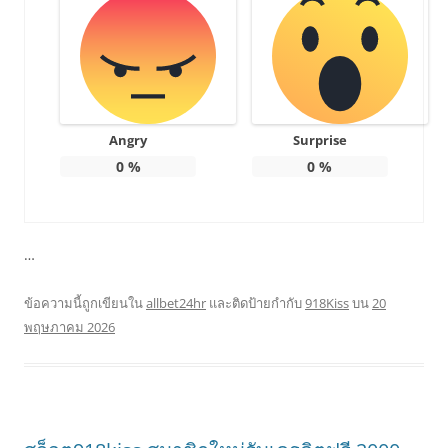
Angry
Surprise
0
%
0
%
…
ข้อความนี้ถูกเขียนใน
allbet24hr
และติดป้ายกำกับ
918Kiss
บน
20
พฤษภาคม 2026