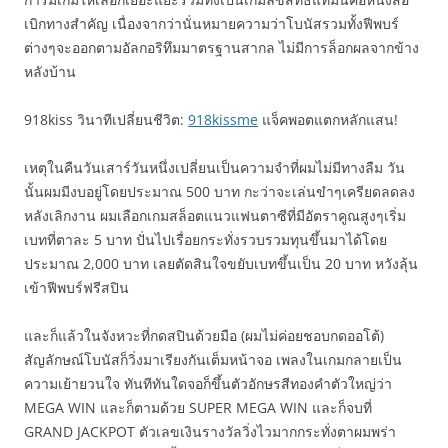
เบิกทางสำคัญ เนื่องจากว่านั่นหมายความว่าโบนัสรวมทั้งฟีพบร์
ต่างๆจะออกตามอัลกอริทึมมาตรฐานสากล ไม่มีการล็อกผลจากข้าง
หลังบ้าน
918kiss วินาทีเปลี่ยนชีวิต:
918kissme
แจ็คพอตแตกหลักแสน!
เหตุในคืนวันเสาร์วันหนึ่งเปลี่ยนเป็นความจำที่ผมไม่มีทางลืม วัน
นั้นผมมีงบอยู่โดยประมาณ 500 บาท กะว่าจะเล่นขำๆเครียดลดลง
หลังเลิกงาน ผมเลือกเกมสล็อตแนวแฟนตาซีที่มีอัตราคูณสูงๆเริ่ม
เบทที่ตาละ 5 บาท ปั่นไปเรื่อยกระทั่งรวบรวมทุนขึ้นมาได้โดย
ประมาณ 2,000 บาท เลยตัดสินใจขยับเบทขึ้นเป็น 20 บาท หวังลุ้น
เข้าฟีพบร์ฟรีสปิน
และก็แล้วในจังหวะที่กดสปินด้วยมือ (ผมไม่ค่อยชอบกดออโต้)
สัญลักษณ์โบนัสก็วิ่งมาเรียงกันเต็มหน้าจอ เพลงในเกมกลายเป็น
ความเย้ายวนใจ ทันทีทันใดจอก็ขึ้นตัวอักษรสีทองคำตัวใหญ่ว่า
MEGA WIN และก็ตามด้วย SUPER MEGA WIN และก็จบที่
GRAND JACKPOT ตัวเลขเงินรางวัลวิ่งไวมากกระทั่งตาผมพร่า