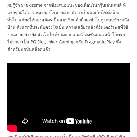
ผมรู้จัก 918kissme จากข้อเสนอแนะของเพื่อนในกรุ๊ปเล่นเกมส์ ที
แรกๆก็มิได้คาดหมายอะไรมากมาย คิดว่าเป็นแค่เว็บไซต์สล็อต
ทั่วไป แต่พอได้ลองสมัครเป็นสมาชิกแล้วก็กดเข้าไปดูระบบข้างหลัง
บ้าน สิ่งแรกที่ประทับดวงใจเป็น ความเสถียรแล้วก็อินเตอร์เฟสที่ใช้
งานง่ายอย่างยิ่ง ตัวเว็บไซต์รวมค่ายเกมสล็อตชั้นแนวหน้าไว้ครบ
ไม่ว่าจะเป็น PG Slot, Joker Gaming หรือ Pragmatic Play ซึ่ง
สำหรับนักปั่นสล็อตแล้ว
การมีเกมให้เลือกเยอะแยะรวมทั้งเป็นเกมลิขสิทธิ์แท้มันคือหนังสือ