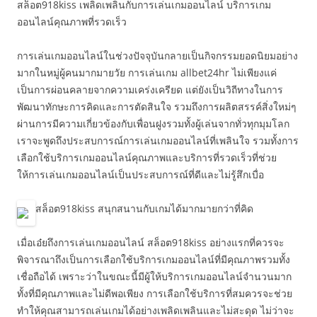
สล็อต918kiss เพลิดเพลินกับการเล่นเกมออนไลน์ บริการเกม
ออนไลน์คุณภาพที่รวดเร็ว
การเล่นเกมออนไลน์ในช่วงปัจจุบันกลายเป็นกิจกรรมยอดนิยมอย่าง
มากในหมู่ผู้คนมากมายวัย การเล่นเกม allbet24hr ไม่เพียงแค่
เป็นการผ่อนคลายจากความเคร่งเครียด แต่ยังเป็นวิถีทางในการ
พัฒนาทักษะการคิดและการตัดสินใจ รวมถึงการผลิตสรรค์สิ่งใหม่ๆ
ผ่านการมีความเกี่ยวข้องกับเพื่อนฝูงรวมทั้งผู้เล่นจากทั่วทุกมุมโลก
เราจะพูดถึงประสบการณ์การเล่นเกมออนไลน์ที่เพลินใจ รวมทั้งการ
เลือกใช้บริการเกมออนไลน์คุณภาพและบริการที่รวดเร็วที่ช่วย
ให้การเล่นเกมออนไลน์เป็นประสบการณ์ที่ดีและไม่รู้สึกเบื่อ
สล็อต918kiss สนุกสนานกับเกมได้มากมายกว่าที่คิด
เมื่อเอ๋ยถึงการเล่นเกมออนไลน์ สล็อต918kiss อย่างแรกที่ควรจะ
พิจารณาถึงเป็นการเลือกใช้บริการเกมออนไลน์ที่มีคุณภาพรวมทั้ง
เชื่อถือได้ เพราะว่าในขณะนี้มีผู้ให้บริการเกมออนไลน์จำนวนมาก
ทั้งที่มีคุณภาพและไม่ดีพอเพียง การเลือกใช้บริการที่สมควรจะช่วย
ทำให้คุณสามารถเล่นเกมได้อย่างเพลิดเพลินและไม่สะดุด ไม่ว่าจะ