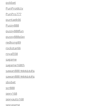
pokbet
PunPro66.tv
PunPro777
puntaek66
Pussy888
pussy888fun
pussy888play
redkong89
rockstar66
royal558
sagame
sagame168th
sawan888 ทดลองเล่น
sawan888 ทดลองเล่น
sbobet
scr888
sexy168
sexyauto168
sexygame