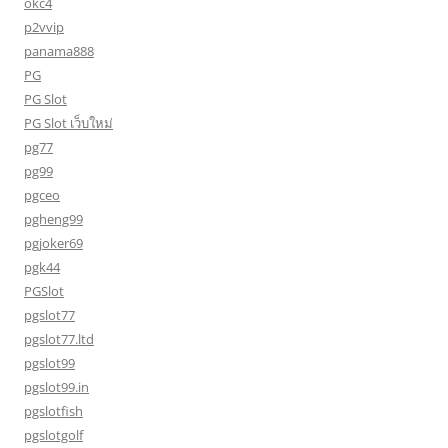
okc4
p2vvip
panama888
PG
PG Slot
PG Slot เว็บใหม่
pg77
pg99
pgceo
pgheng99
pgjoker69
pgk44
PGSlot
pgslot77
pgslot77.ltd
pgslot99
pgslot99.in
pgslotfish
pgslotgolf