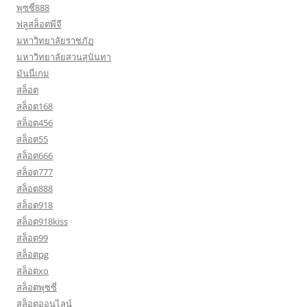
พุซซี่888
ฟลูสล็อตพีจี
มหาวิทยาลัยราชภัฏ
มหาวิทยาลัยสวนสุนันทา
มันนี่เกม
สล็อต
สล็อต168
สล็อต456
สล็อต55
สล็อต666
สล็อต777
สล็อต888
สล็อต918
สล็อต918kiss
สล็อต99
สล็อตpg
สล็อตxo
สล็อตพุซซี่
สล็อตออนไลน์