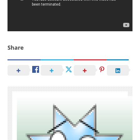
Share