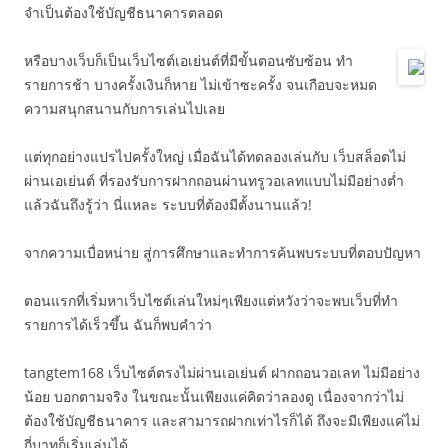
จำเป็นต้องใช้บัญชีธนาคารตลอด
หรือบางเว็บก็เป็นเว็บไซต์เอเย่นต์ที่มีขั้นตอนซับซ้อน ทำ
รายการช้า บางครั้งเงินก็หาย ไม่เข้าซะครั้ง จนเกือบจะหมด
ความสนุกสนานกับการเล่นไปเลย
แต่ทุกอย่างแปรไปครั้งใหญ่ เมื่อฉันได้ทดลองเล่นกับ เว็บสล็อตไม่
ผ่านเอเย่นต์ ที่รองรับการฝากถอนผ่านทรูวอเลทแบบไม่มีอย่างต่ำ
แล้วฉันถึงรู้ว่า นี่แหละ ระบบที่ต้องมีตั้งนานแล้ว!
จากความเบื่อหน่าย สู่การศึกษาและทำการค้นพบระบบที่ตอบปัญหา
ตอนแรกที่เริ่มหาเว็บไซต์เล่นใหม่ๆเพียงแต่หวังว่าจะพบเว็บที่ทำ
รายการได้เร็วขึ้น ฉันก็พบคำว่า
tangtem168 เว็บไซต์ตรงไม่ผ่านเอเย่นต์ ฝากถอนวอเลท ไม่มีอย่าง
น้อย บอกตามจริง ในขณะนั้นเพียงแค่คิดว่าลองดู เนื่องจากว่าไม่
ต้องใช้บัญชีธนาคาร และสามารถฝากเท่าไรก็ได้ ถึงจะมีเพียงแค่ไม่
กี่บาทก็เริ่มเล่นได้