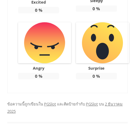
Sleepy
Excited
0
%
0
%
Angry
Surprise
0
%
0
%
ข้อความนี้ถูกเขียนใน
PGSlot
และติดป้ายกำกับ
PGSlot
บน
2 ธันวาคม
2025