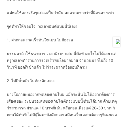
แต่พอใช้ลองจริงๆแปลงเป็นว่ามัน สะดวกมากกว่าที่คิดหลายเท่า
จุดที่ทำให้ชอบใจ: วอเลทมันดีแบบนี้นี่เอง!
1. ฝากถอนรวดเร็วทันใจแบบ ไม่ต้องรอ
ธรรมดาถ้าใช้ธนาคาร เวลามีระบบล่ม นี่คือทำอะไรไม่ได้เลย แต่
ทรูวอเลททำรายการรวดเร็วทันใจมากมาย จำนวนมากไม่ถึง 10
วินาที ยอดก็เข้าแล้ว ไม่ว่าจะฝากหรือถอนก็ตาม
2. ไม่มีขั้นต่ำ ไม่ต้องคิดเยอะ
บางโอกาสผมอยากทดลองเกมใหม่ แม้กระนั้นไม่ได้อยากต้องการ
เสี่ยงเยอะ ระบบวอเลทของเว็บไซต์ตรงแบบนี้ช่วยได้มาก ด้วยเหตุ
ว่าสามารถ ฝากแค่ 10 บาทก็เล่น หรือถอนเพียงแค่ 20–30 บาท ก็
ถอนได้ทันที ไม่มีผู้ใดมาบังคับยอดเสมือนเว็บเอเย่นต์เก่าๆที่เคยเจอ