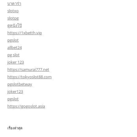
บาคาร่า
slotxo
slotpg
ดูหนังโป๊
https://1xbetth.vip
pgslot
allbet24
pg slot
joker 123
https://samurai777.net
https://tokyoslot88.com
pgslotbetway
joker123
pgslot
https://gogoslot.asia
เรื่องล่าสุด