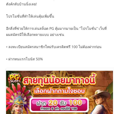
ตังค์กลับบ้านนิ่งเลย!
โปรโมชั่นที่ทำให้เล่นคุ้มเพิ่มขึ้น
อีกสิ่งที่ช่วยให้การเล่นสล็อต PG คุ้มมากมายเป็น “โปรโมชั่น” เว็บที่
ผมสมัครมีให้เลือกหลายแบบ อย่างเช่น
• ลงทะเบียนสมัครสมาชิกใหม่รับเครดิตฟรี 100 ไม่ต้องฝากก่อน
• ฝากหนแรกโบนัส 50%