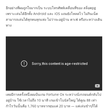
อีกอย่างที่ผมถูกใจมากเป็น ระบบโทรศัพท์เคลื่อนที่ของ สล็อตpg
เพราะเล่นได้อีกทั้ง Android และ iOS แถมยังโหลดไว ไม่กินเน็ต
สามารถเล่นได้ทุกหนทุกแห่ง ไม่ว่าจะอยู่บ้าน คาเฟ่ หรือระหว่างเดิน
ทาง
เคยมีกาลครั้งหนึ่งผมปั่นเกม Fortune Ox ระหว่างนั่งรถยนต์กลับไป
อยู่บ้าน ใช้เวลาไม่ถึง 10 นาที เกมเข้าโบนัสใหญ่ ได้คูณ 88 เท่า
กำไรวันนั้นคือ 1,760 บาทจากทุนแค่ 20 บาท — แค่เล่นขำๆก็ได้