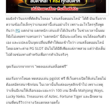
ผมยังจำวันแรกที่ตัดสินใจลอง “เล่นสล็อตออนไลน์” ได้ดี มันเริ่มจาก
ความข้องใจเล็กๆว่าเกมเหล่านี้เล่นอย่างไร เพราะอะไรใครๆถึงพูด
กันว่า
PG
แตกง่าย แตกหนัก เล่นแล้วได้เงินจริง ในช่วงเวลานั้นผม
ก็ยังไม่เคยทราบหรอกว่า “แตกหนัก” นี่มันจะแค่ไหน จนได้ลองกับตัว
เอง และแปลงเป็นจุดเปลี่ยนที่ทำให้ผมเข้าใจว่า เกมสล็อตออนไลน์
โดยเฉพาะค่าย PG SLOT มันไม่ได้มีดีเพียงแค่ภาพสวย แต่ว่ายังเต็ม
ไปด้วยช่องทางสำหรับเพื่อการทำเงินจริงๆ
จุดเริ่มแรกจากการ “ทดลองเล่นสล็อตฟรี”
ผมเริ่มจากโหมด ทดสอบเล่น pgslot ฟรี ที่เว็บตรงเปิดให้เล่นโดยไม่
ต้องสมัครสมาชิกก่อน ในเวลานั้นก็แค่ลองๆคลิกเข้าไป เพราะเหตุ
ว่าเห็นมีเกมให้เลือกเยอะแยะกว่า 100 เกม อีกทั้ง Mahjong Ways,
Lucky Neko, Treasures of Aztec, Fortune Tiger และอีกหลาย
เกมที่คนรีวิวว่ารางวัลแตกหลายครั้ง