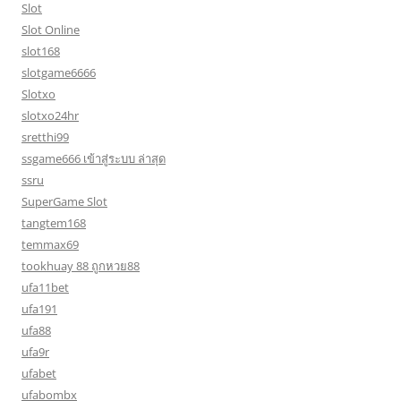
Slot
Slot Online
slot168
slotgame6666
Slotxo
slotxo24hr
sretthi99
ssgame666 เข้าสู่ระบบ ล่าสุด
ssru
SuperGame Slot
tangtem168
temmax69
tookhuay 88 ถูกหวย88
ufa11bet
ufa191
ufa88
ufa9r
ufabet
ufabombx