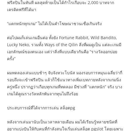
ฟรีสปินในทันที ผลสุดท้ายเป็นได้กำไรเกือบจะ 2,000 บาทจาก
เครดิตฟรีที่ได้มา
“แตกหนักทุกเกม” ไม่ได้เป็นคำโฆษณาชวนเชื่อเกินจริง
ต่อไปผมก็เล่นเกมอื่นต่อ ทั้งยัง Fortune Rabbit, Wild Bandito,
Lucky Neko, รวมทั้ง Ways of the Qilin สิ่งที่ผมดูเป็น แต่ละเกมมี
เอกลักษณ์ของตนเอง แต่ว่าสิ่งที่แบบเดียวกันคือ “รางวัลออกบ่อย
ครั้ง”
ผมทดลองเล่นแบบช้าๆ จับจังหวะโบนัส มองรอบการหมุนเฉลี่ยว่ากี่
รอบถึงจะเข้าฟรีสปิน แล้วก็ใช้แนวทางเพิ่มเบทภายหลังจากเกมนิ่ง
ครู่หนึ่ง ปรากฏว่าเกือบทุกเกมที่ทดลอง มีช่วงที่ “แตกหนัก” จริง บาง
เกมได้คูณรางวัลหลักพันจากทุนไม่ถึงร้อย
ประสบการณ์ที่ได้จากการเล่น สล็อตpg
หลังจากเล่นมานับเป็นเวลาหลายเดือน ผมได้เรียนรู้หลายชนิดที่
อยากแบ่งปันให้กับคนที่กำลังสนใจเริ่มเล่นสล็อต pgslot โดยเฉพาะ