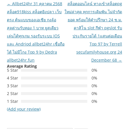
เมนู
←
Allbet24hr 31 ตุลาคม 2568
สล็อตออนไลน์ ทางเข้าสล็อตpg
นำทาง
สล็อต918kiss สล็อตยิงปลา เว็บ
ใหม่ล่าสุด ทุกการเดิมพัน ไม่จำกัด
เรื่อง
ตรง ต้นแบบของเอเชีย กงล้อ
ยอด พร้อมให้คำปรึกษา 24 ช.ม.
สุลต่านรับทอง 1 บาท ยูสเดียว
คาสิโน slot กีฬา pgslot รับ
เล่นได้ทุกเกม รองรับระบบ IOS
ประกันรายได้ 1แสนต่อเดือน
และ Andriod allbet24hr เชื่อถือ
Top 97 by Terrell
ได้ ไม่มีโกง Top 9 by Dedra
secufamilyhouse.org 24
allbet24hr.fun
December 68
→
Average Rating
5 Star
0%
4 Star
0%
3 Star
0%
2 Star
0%
1 Star
0%
(Add your review)