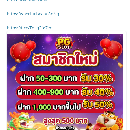
https://shorturl.asia/I8nNq
https://t.co/Tqsq2fe7er