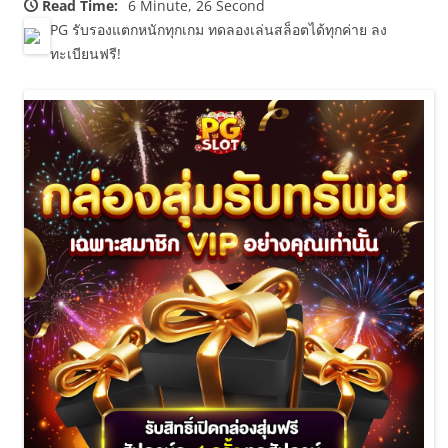
Read Time:
6 Minute, 26 Second
PG รับรองแตกหนักทุกเกม ทดลองเล่นสล็อตได้ทุกค่าย ลง
ทะเบียนฟรี!