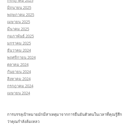
กรกฎาคม 2025
มิถุนายน 2025
พฤษภาคม 2025
เมษายน 2025
มีนาคม 2025
กุมภาพันธ์ 2025
มกราคม 2025
ธันวาคม 2024
พฤศจิกายน 2024
ตุลาคม 2024
กันยายน 2024
สิงหาคม 2024
กรกฎาคม 2024
เมษายน 2024
การบรรลุเป้าหมายมักมีสาเหตุมาจากการยืนยันตัวตนในเวลาที่คุณรู้สึก
ว่าคุณกำลังล้มเหลว