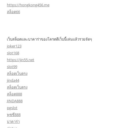
https://hongkong456.me
สล็อต66
เว็บสล็อตและบาคาร่าของโครตดีเว็บนี้เล่นแล้วรวยจัดๆ
joker123
slot168
https://jin55.net
slot99
สล็อตเว็บตรง
jinda44
สล็อตเว็บตรง
สล็อต888
JINDA888
pgslot
พุซซี่888
บาคาร่า