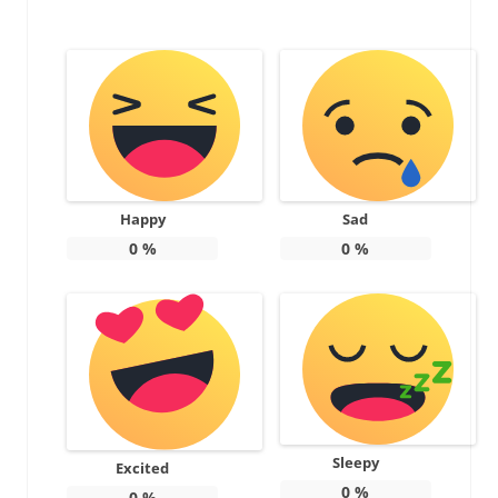
Happy
Sad
0
%
0
%
Sleepy
Excited
0
%
0
%