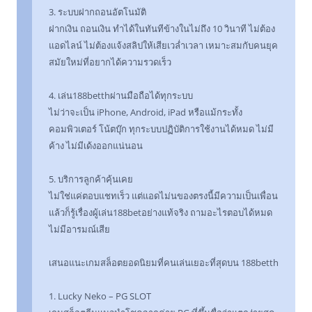
3. ระบบฝากถอนอัตโนมัติ
ฝากเงิน ถอนเงิน ทำได้ในทันทีข้างในไม่ถึง 10 วินาที ไม่ต้อง
แอดไลน์ ไม่ต้องแจ้งสลิปให้เสียเวล่ำเวลา เหมาะสมกับคนยุค
สมัยใหม่ที่อยากได้ความรวดเร็ว
4. เล่น188betthผ่านมือถือได้ทุกระบบ
ไม่ว่าจะเป็น iPhone, Android, iPad หรือแม้กระทั้ง
คอมพิวเตอร์ โน้ตบุ๊ก ทุกระบบปฏิบัติการใช้งานได้หมด ไม่มี
ค้าง ไม่มีเด้งออกแน่นอน
5. บริการลูกค้าคุ้นเคย
ไม่ใช่แค่ตอบแชทเร็ว แต่แอดไม่นของตรงนี้มีความเป็นเพื่อน
แล้วก็รู้เรื่องผู้เล่น188betอย่างแท้จริง ถามอะไรตอบได้หมด
ไม่มีอารมณ์เสีย
เสนอแนะเกมสล็อตยอดนิยมที่คนเล่นเยอะที่สุดบน 188betth
1. Lucky Neko – PG SLOT