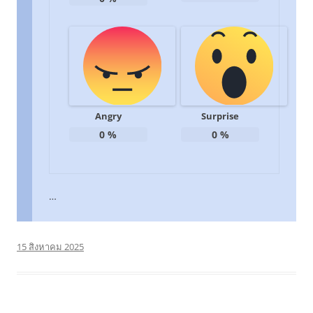
Angry
Surprise
0
%
0
%
…
15 สิงหาคม 2025