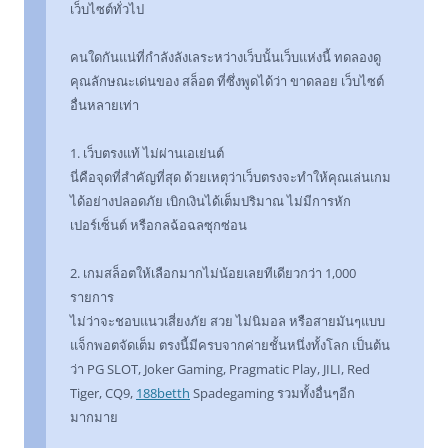
เว็บไซต์ทั่วไป
คนใดกันแน่ที่กำลังลังเลระหว่างเว็บนั้นเว็บแห่งนี้ ทดลองดู
คุณลักษณะเด่นของ สล็อต ที่ซึ่งพูดได้ว่า ขาดลอย เว็บไซต์
อื่นหลายเท่า
1. เว็บตรงแท้ ไม่ผ่านเอเย่นต์
นี่คือจุดที่สำคัญที่สุด ด้วยเหตุว่าเว็บตรงจะทำให้คุณเล่นเกม
ได้อย่างปลอดภัย เบิกเงินได้เต็มปริมาณ ไม่มีการหัก
เปอร์เซ็นต์ หรือกลฉ้อฉลซุกซ่อน
2. เกมสล็อตให้เลือกมากไม่น้อยเลยทีเดียวกว่า 1,000
รายการ
ไม่ว่าจะชอบแนวเสี่ยงภัย สวย ไม่นิมอล หรือสายมันๆแบบ
แจ็กพอตจัดเต็ม ตรงนี้มีครบจากค่ายชั้นหนึ่งทั้งโลก เป็นต้น
ว่า PG SLOT, Joker Gaming, Pragmatic Play, JILI, Red
Tiger, CQ9,
188betth
Spadegaming รวมทั้งอื่นๆอีก
มากมาย