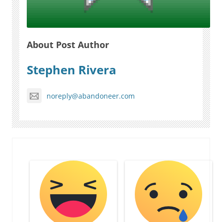
About Post Author
Stephen Rivera
noreply@abandoneer.com