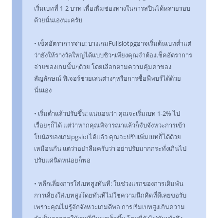
เริ่มเบทที่ 1-2 บาท เพื่อเพิ่มช่องทางในการสปินได้หลายรอบ
ด้วยนั่นเองนะครับ
• เช็คอัตราการจ่าย: บางเกมFullslotpgอาจเริ่มต้นเบทต่ำแต่
ว่ายังให้รางวัลใหญ่ได้แบบชิวๆเพียงคุณจำต้องเช็คอัตราการ
จ่ายของเกมนั้นๆด้วย โดยเลือกตามความคุ้มค่าของ
สัญลักษณ์ ฟีเจอร์ช่วยเล่นต่างๆหรือการซื้อฟีพบร์ได้ด้วย
นั่นเอง
• เริ่มต่ำแล้วปรับขึ้น: แน่นอนว่า คุณจะเริ่มเบท 1-2% ไป
เรื่อยๆก็ได้ แต่ว่าหากคุณพิจารณาแล้วก็จับจังหวะการเข้า
โบนัสของเกมpgslotได้แล้ว คุณจะปรับเพิ่มเบทก็ได้ด้วย
เหมือนกัน แต่ว่าอย่าลืมครับว่า อย่าปรับมากกระทั่งเกินไป
ปรับแค่นิดหน่อยก็พอ
• หลีกเลี่ยงการใส่เบทสูงทันที: ในช่วงแรกของการเดิมพัน
การเสี่ยงใส่เบทสูงโดยทันทีไม่ใช่ความนึกคิดที่ดีเลยขอรับ
เพราะคุณไม่รู้จักจังหวะเกมดีพอ การเริ่มเบทสูงเกินความ