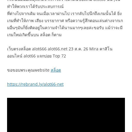
ทำให้พวกเราได้รับประสบการณ์
ที่ต่างไปจากเดิม จนเมื่อเวลาผ่านไป เรากลับไปนึกถึงเกมนั้นได้ ยิ่ง
เกมที่ทำให้ภาพ เสียง บรรยากาศ หรือความรู้สึกตอนเล่นต่างจากเก
มอื่นๆมันก็ยิ่งติดอยู่ในความจำได้นานมากๆเลยล่ะขอรับ แม้ว่าจะมี
เกมใหม่เกิดขึ้นบน สล็อต ก็ตาม
เว็บตรงสล็อต alot666 alot66.net 23 ส.ค. 26 Mira คาสิโน
ออนไลน์ alot66 แจกบ่อย Top 72
ขอขอบพระคุณwebsite
สล็อต
https://rebrand.ly/alot66-net