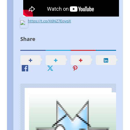
https://t.co/X6NZ7EovpX
Share