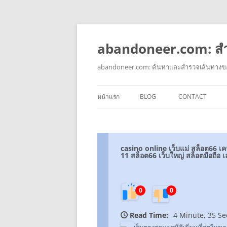
abandoneer.com: สำร
abandoneer.com: ค้นหาและสำรวจเส้นทางของ
หน้าแรก
BLOG
CONTACT
casino online เว็บแม่ สล็อต66 
11 สล็อต66 เว็บใหญ่ สล็อตมือถือ เ
0
0
Read Time:
4 Minute, 35 S