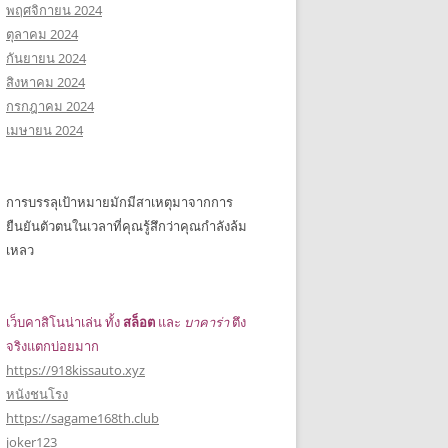
พฤศจิกายน 2024
ตุลาคม 2024
กันยายน 2024
สิงหาคม 2024
กรกฎาคม 2024
เมษายน 2024
การบรรลุเป้าหมายมักมีสาเหตุมาจากการ
ยืนยันตัวตนในเวลาที่คุณรู้สึกว่าคุณกำลังล้ม
เหลว
เว็บคาสิโนน่าเล่น ทั้ง
สล็อต
และ
บาคาร่า
ตึง
จริงแตกบ่อยมาก
https://918kissauto.xyz
หนังชนโรง
https://sagame168th.club
joker123