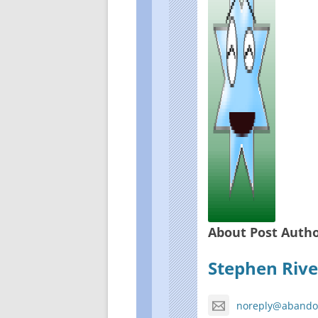
About Post Auth
Stephen Riv
noreply@abando