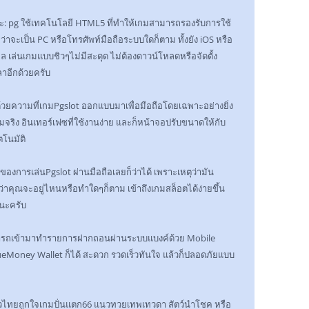
ะ: pg ใช้เทคโนโลยี HTML5 ที่ทำให้เกมสามารถรองรับการใช้
ว่าจะเป็น PC หรือโทรศัพท์มือถือระบบใดก็ตาม ทั้งยัง iOS หรือ
 เล่นเกมแบบชิวๆไม่มีสะดุด ไม่ต้องดาวน์โหลดหรือจัดตั้ง
ลาอีกด้วยครับ
ด้วยความที่เกมPgslot ออกแบบมาเพื่อมือถือโดยเฉพาะอย่างยิ่ง
ิง อินเทอร์เฟซที่ใช้งานง่าย และก็หน้าจอปรับขนาดให้กับ
ตโนมัติ
คัญของการเล่นPgslot ผ่านมือถือเลยก็ว่าได้ เพราะเหตุว่ามัน
ม่ว่าคุณจะอยู่ไหนหรือทำใดๆก็ตาม เข้าถึงเกมสล็อตได้ง่ายขึ้น
ยนะครับ
ารถเข้ามาทำรายการฝากถอนผ่านระบบแบงค์ด้วย Mobile
ueMoney Wallet ก็ได้ สะดวก รวดเร็วทันใจ แล้วก็ปลอดภัยแบบ
ไทยถูกใจเกมปั่นแตก66 แนวทวยเทพเทวดา สัตว์นำโชค หรือ