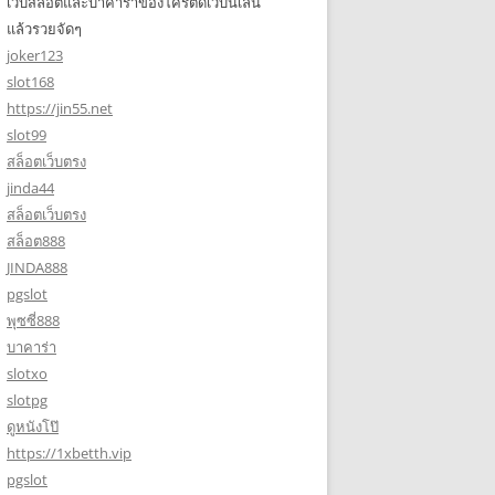
เว็บสล็อตและบาคาร่าของโครตดีเว็บนี้เล่น
แล้วรวยจัดๆ
joker123
slot168
https://jin55.net
slot99
สล็อตเว็บตรง
jinda44
สล็อตเว็บตรง
สล็อต888
JINDA888
pgslot
พุซซี่888
บาคาร่า
slotxo
slotpg
ดูหนังโป๊
https://1xbetth.vip
pgslot