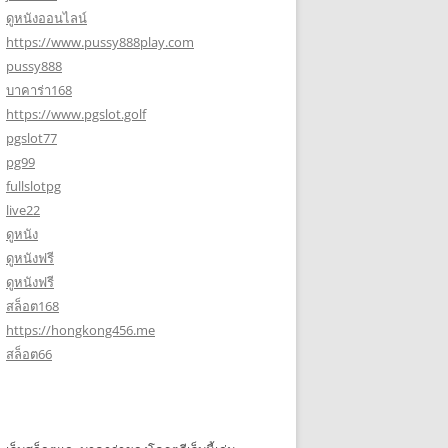
ดูหนังออนไลน์
https://www.pussy888play.com
pussy888
บาคาร่า168
https://www.pgslot.golf
pgslot77
pg99
fullslotpg
live22
ดูหนัง
ดูหนังฟรี
ดูหนังฟรี
สล็อต168
https://hongkong456.me
สล็อต66