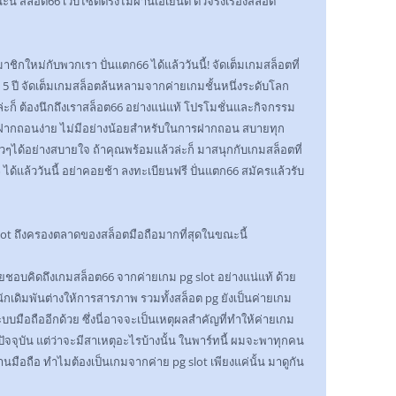
ะนี้ สล็อต66 เว็บไซต์ตรงไม่ผ่านเอเย่นต์ ตัวจริงเรื่องสล็อต
กใหม่กับพวกเรา ปั่นแตก66 ได้แล้ววันนี้! จัดเต็มเกมสล็อตที่
า 5 ปี จัดเต็มเกมสล็อตล้นหลามจากค่ายเกมชั้นหนึ่งระดับโลก
tล่ะก็ ต้องนึกถึงเราสล็อต66 อย่างแน่แท้ โปรโมชั่นและกิจกรรม
ียน ฝากถอนง่าย ไม่มีอย่างน้อยสำหรับในการฝากถอน สบายทุก
้อย่างสบายใจ ถ้าคุณพร้อมแล้วล่ะก็ มาสนุกกับเกมสล็อตที่
ด้แล้ววันนี้ อย่าคอยช้า ลงทะเบียนฟรี ปั่นแตก66 สมัครแล้วรับ
lot ถึงครองตลาดของสล็อตมือถือมากที่สุดในขณะนี้
้อยชอบคิดถึงเกมสล็อต66 จากค่ายเกม pg slot อย่างแน่แท้ ด้วย
่นักเดิมพันต่างให้การสารภาพ รวมทั้งสล็อต pg ยังเป็นค่ายเกม
บบมือถืออีกด้วย ซึ่งนี่อาจจะเป็นเหตุผลสำคัญที่ทำให้ค่ายเกม
จจุบัน แต่ว่าจะมีสาเหตุอะไรบ้างนั้น ในพาร์ทนี้ ผมจะพาทุกคน
มือถือ ทำไมต้องเป็นเกมจากค่าย pg slot เพียงแค่นั้น มาดูกัน