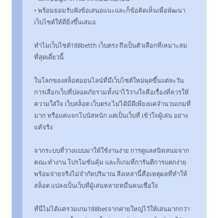
• พร้อมยอมรับฟังข้อเสนอแนะและก็ข้อคิดเห็นเพื่อพัฒนา
เว็บไซต์ให้ดียิ่งขึ้นเสมอ
ทำไมเว็บไซต์188betth เว็บตรง ถึงเป็นตัวเลือกที่เหมาะสม
ที่สุดเดี๋ยวนี้
ในโลกของสล็อตออนไลน์ที่มีเว็บไซต์ใหม่ผุดขึ้นแต่ละวัน
การเลือกเว็บที่ปลอดภัยรวมทั้งน่าไว้วางใจคือเรื่องที่ควรให้
ความใส่ใจ เว็บสล็อต เว็บตรง ไม่ได้มีดีเพียงแค่จำนวนเกมที่
มาก หรือแค่แจกโบนัสหนัก แต่เป็นเว็บที่ เข้าใจผู้เล่น อย่าง
แท้จริง
จากระบบที่วางแบบมาให้ใช้งานง่าย การดูแลสนิทสนมจาก
คณะทำงาน โปรโมชั่นคุ้ม และก็เกมที่การันตีการแตกง่าย
พร้อมจ่ายจริงไม่จำกัดปริมาณ สิ่งเหล่านี้คือเหตุผลที่ทำให้
สล็อต แปลงเป็นเว็บที่ผู้เล่นหลายหมื่นคนเชื่อใจ
ที่นี่ไม่ได้แค่รวมเกม188betจากค่ายใหญ่ไว้ให้เล่นมากกว่า