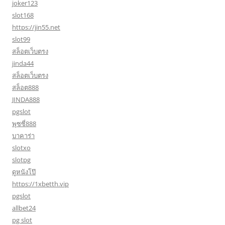
joker123
slot168
https://jin55.net
slot99
สล็อตเว็บตรง
jinda44
สล็อตเว็บตรง
สล็อต888
JINDA888
pgslot
พุซซี่888
บาคาร่า
slotxo
slotpg
ดูหนังโป๊
https://1xbetth.vip
pgslot
allbet24
pg slot