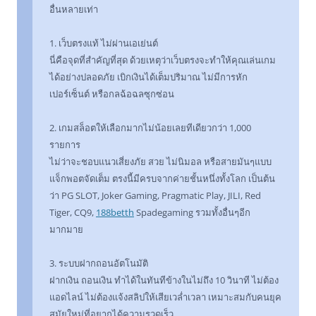
อื่นหลายเท่า
1. เว็บตรงแท้ ไม่ผ่านเอเย่นต์
นี่คือจุดที่สำคัญที่สุด ด้วยเหตุว่าเว็บตรงจะทำให้คุณเล่นเกม
ได้อย่างปลอดภัย เบิกเงินได้เต็มปริมาณ ไม่มีการหัก
เปอร์เซ็นต์ หรือกลฉ้อฉลซุกซ่อน
2. เกมสล็อตให้เลือกมากไม่น้อยเลยทีเดียวกว่า 1,000
รายการ
ไม่ว่าจะชอบแนวเสี่ยงภัย สวย ไม่นิมอล หรือสายมันๆแบบ
แจ็กพอตจัดเต็ม ตรงนี้มีครบจากค่ายชั้นหนึ่งทั้งโลก เป็นต้น
ว่า PG SLOT, Joker Gaming, Pragmatic Play, JILI, Red
Tiger, CQ9,
188betth
Spadegaming รวมทั้งอื่นๆอีก
มากมาย
3. ระบบฝากถอนอัตโนมัติ
ฝากเงิน ถอนเงิน ทำได้ในทันทีข้างในไม่ถึง 10 วินาที ไม่ต้อง
แอดไลน์ ไม่ต้องแจ้งสลิปให้เสียเวล่ำเวลา เหมาะสมกับคนยุค
สมัยใหม่ที่อยากได้ความรวดเร็ว