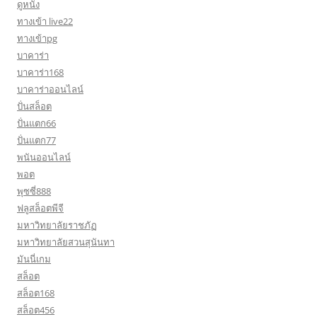
ดูหนัง
ทางเข้า live22
ทางเข้าpg
บาคาร่า
บาคาร่า168
บาคาร่าออนไลน์
ปั่นสล็อต
ปั่นแตก66
ปั่นแตก77
พนันออนไลน์
พอต
พุซซี่888
ฟลูสล็อตพีจี
มหาวิทยาลัยราชภัฏ
มหาวิทยาลัยสวนสุนันทา
มันนี่เกม
สล็อต
สล็อต168
สล็อต456