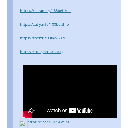
https://rebrand.ly/188betth-b
https://cutly.info/188betth-b
https://shorturl.asia/w2XfH
https://cutt.ly/BrDXQMEj
https://t.co/X6NZ7EovpX