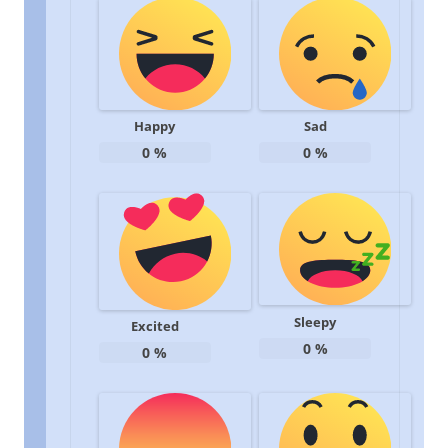
Happy
Sad
0
%
0
%
Sleepy
Excited
0
%
0
%