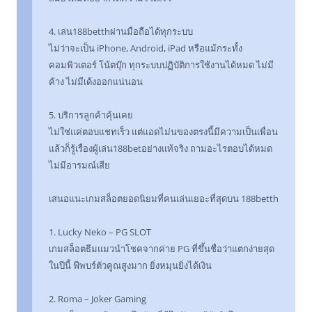
4. เล่น188betthผ่านมือถือได้ทุกระบบ
ไม่ว่าจะเป็น iPhone, Android, iPad หรือแม้กระทั้ง
คอมพิวเตอร์ โน้ตบุ๊ก ทุกระบบปฏิบัติการใช้งานได้หมด ไม่มี
ค้าง ไม่มีเด้งออกแน่นอน
5. บริการลูกค้าคุ้นเคย
ไม่ใช่แค่ตอบแชทเร็ว แต่แอดไม่นของตรงนี้มีความเป็นเพื่อน
แล้วก็รู้เรื่องผู้เล่น188betอย่างแท้จริง ถามอะไรตอบได้หมด
ไม่มีอารมณ์เสีย
เสนอแนะเกมสล็อตยอดนิยมที่คนเล่นเยอะที่สุดบน 188betth
1. Lucky Neko – PG SLOT
เกมสล็อตธีมแมวนำโชคจากค่าย PG ที่ขึ้นชื่อว่าแตกง่ายสุด
ในปีนี้ ฟีพบร์ตัวคูณสูงมาก ยิ่งหมุนยิ่งได้เงิน
2. Roma – Joker Gaming