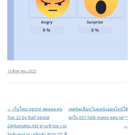
Angry
Surprise
0
%
0
%
15 สิงหาคม 2025
เมนู
←
เว็บใหญ่ pgslot ทดลองเล่น
เทคนิคเลือกเว็บดูหนังออนไลน์ให้
นำทาง
Top 22 by Ralf pgslot
ถูกใจ 037 hdd movie ดูสบาย^^
เรื่อง
24Hlamdep.net ทางเข้าpg เวป
→
ไซต์แตกง่าย เคล็ดลับ PGSLOT ที่