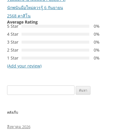
นักพนันมือใหม่ควรรู้ 6 กันยายน
2568 คาสิโน
Average Rating
5 Star
0%
4 Star
0%
3 Star
0%
2 Star
0%
1 Star
0%
(Add your review)
ค้นหา
สำหรับ:
คลังเก็บ
สิงหาคม 2026