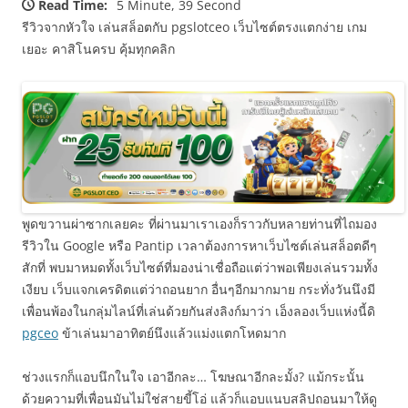
Read Time:
5 Minute, 39 Second
รีวิวจากหัวใจ เล่นสล็อตกับ pgslotceo เว็บไซต์ตรงแตกง่าย เกม
เยอะ คาสิโนครบ คุ้มทุกคลิก
พูดขวานผ่าซากเลยคะ ที่ผ่านมาเราเองก็ราวกับหลายท่านที่ไถมอง
รีวิวใน Google หรือ Pantip เวลาต้องการหาเว็บไซต์เล่นสล็อตดีๆ
สักที่ พบมาหมดทั้งเว็บไซต์ที่มองน่าเชื่อถือแต่ว่าพอเพียงเล่นรวมทั้ง
เงียบ เว็บแจกเครดิตแต่ว่าถอนยาก อื่นๆอีกมากมาย กระทั่งวันนึงมี
เพื่อนพ้องในกลุ่มไลน์ที่เล่นด้วยกันส่งลิงก์มาว่า เอ็งลองเว็บแห่งนี้ดิ
pgceo
ข้าเล่นมาอาทิตย์นึงแล้วแม่งแตกโหดมาก
ช่วงแรกก็แอบนึกในใจ เอาอีกละ… โฆษณาอีกละมั้ง? แม้กระนั้น
ด้วยความที่เพื่อนมันไม่ใช่สายขี้โอ่ แล้วก็แอบแนบสลิปถอนมาให้ดู