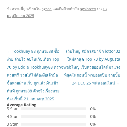
ข้อความนี้ถูกเขียนใน
pgceo
และติดป้ายกำกับ
pgslotceo
บน
13
พฤศจิกายน 2025
เมนู
←
Tookhuay 88 ถูกหวย88 ซื้อ
เว็บใหญ่ สมัครสมาชิก lotto432
นำทาง
ง่าย จ่ายไว จบในเว็บเดียว Top
ใหม่ล่าสุด Top 73 by Augusta
เรื่อง
70 by Eddie Tookhuay88 ตรวจ
webใหญ่ เว็บหวยออนไลน์มาแรง
หวยฟรี รวยได้ไม่ต้องง้อเจ้ามือ
ที่สุดในตอนนี้ หวยออกปุ๊บ จ่ายปั๊บ
ซื้อหวยผ่านเว็บ ถูกแล้วเงินเข้า
24 DEC 25 พนันออนไลน์
→
ทันที ถูกหวย88 ตัวจริงเรื่องหวย
ต้องเว็บนี้ 21 January 2025
Average Rating
5 Star
0%
4 Star
0%
3 Star
0%