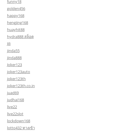
funny18
golden456
happy168
hengjing168
huayhit88
hydra888 สล็อต
Jili
jinda55
jinda888
Joker123
joker123auto
joker123th
joker123th.co.in
juad69
judhai168
live22
live22slot
lockdown168
lotto432 ทางเข้า