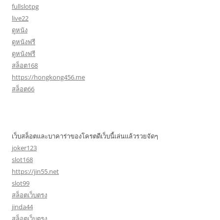
fullslotpg
live22
ดูหนัง
ดูหนังฟรี
ดูหนังฟรี
สล็อต168
https://hongkong456.me
สล็อต66
เว็บสล็อตและบาคาร่าของโครตดีเว็บนี้เล่นแล้วรวยจัดๆ
joker123
slot168
https://jin55.net
slot99
สล็อตเว็บตรง
jinda44
สล็อตเว็บตรง