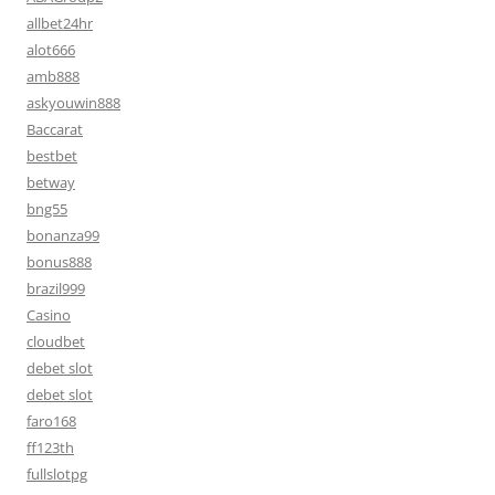
allbet24hr
alot666
amb888
askyouwin888
Baccarat
bestbet
betway
bng55
bonanza99
bonus888
brazil999
Casino
cloudbet
debet slot
debet slot
faro168
ff123th
fullslotpg