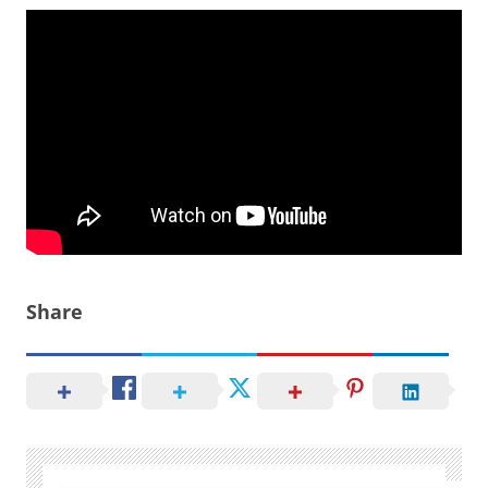
Share