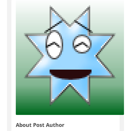
About Post Author