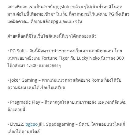
อย่างที่บอก เราเป็นสายปั่นpgslotceoล้วนๆไม่เน้นย้ำคาสิโนสด
มาก ต่อไปนี้เพียงพอเข้ามาในเว็บ ก็คาดหมายไว้แค่ค่าย PG สิ่งเดียว
แต่ผิดคาด… คือเกมสล็อตpgเยอะแยะจริง
ค่ายสล็อตที่มีในเว็บไซต์แห่งนี้ที่เราได้ทดลองแล้ว
• PG Soft – อันนี้คือดารานำชายของเว็บเลย แตกดีทุกตอน โดย
เฉพาะอย่างยิ่งเกม Fortune Tiger กับ Lucky Neko นี่เราลง 300
ได้กลับมา 1,500 แบบงวยงงๆ
• Joker Gaming – พวกเกมแนวคลาสสิคอย่าง Roma ก็ยังได้รับ
ความนิยม เล่นได้เรื่อยไม่เครียด
• Pragmatic Play – ถ้าหากถูกใจสายเกมภาพอลัง เอฟเฟกต์จัดเต็ม
ต้องค่ายนี้
• Live22,
pgceo
Jili, Spadegaming – มีครบ ใครชอบแนวไหนก็
เลือกได้ตามสไตล์