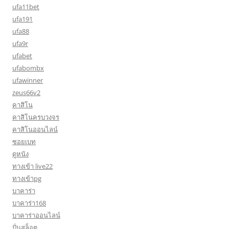
ufa11bet
ufa191
ufa88
ufa9r
ufabet
ufabombx
ufawinner
zeus66v2
คาสิโน
คาสิโนครบวงจร
คาสิโนออนไลน์
ซอยเบท
ดูหนัง
ทางเข้า live22
ทางเข้าpg
บาคาร่า
บาคาร่า168
บาคาร่าออนไลน์
ปั่นสล็อต