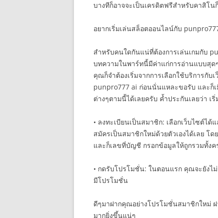
บางทีก็อาจจะเป็นเครดิตฟรีสำหรับคาสิโนก็
อยากเริ่มเล่นสล็อตออนไลน์กับ punpro777
สำหรับคนใดกันแน่ที่ต้องการเล่นเกมกับ pu
บทความในพาร์ทนี้มีค่าแก่การอ่านแบบสุดๆ
คุณก็จำต้องเริ่มจากการเลือกใช้บริการกับเ
punpro777 ai ก่อนนั่นแหละขอรับ และก็เมื
ต่างๆตามนี้ได้เลยครับ ค้ำประกันเลยว่า เริ
• ลงทะเบียนเป็นสมาชิก: เลือกเว็บไซต์ได
สมัครเป็นสมาชิกใหม่ด้วยตัวเองได้เลย โดยใ
และก็เลขที่บัญชี กรอกข้อมูลให้ถูกรวมทั้ง
• กดรับโปรโมชั่น: ในตอนแรก คุณจะยังไม่ม
มีโปรโมชั่น
ดีๆมาฝากคุณอย่างโปรโมชั่นสมาชิกใหม่ ฝ
มากยิ่งขึ้นแน่ๆ