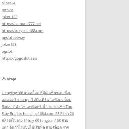
allbet24
pg slot
joker 123
https://samurai777.net
https://tokyoslot88.com
pgslotbetway
joker123
pgslot
https://gogoslot.asia
เรื่องล่าสุด
Hengjing168 เกมสล็อต ที่ผู้เล่นชื่นชอบ ที่สุด
ลอตเตอรี่ ราคาถูก ไม่ติดเทิร์น ไลฟ์สด สล็อต
ยิงปลา กีฬา ไพ่ เครดิตฟรี ที่ 1 ของเอเชีย Top
8 by Brigitte hengjing168d.com 28 สิงหา 26
สล็อตเว็บตรง 14 July 69 tangtem168 สาย
แตก ลุ้นกำไรแบบไม่เสียฟีล สายสล็อต ฝาก