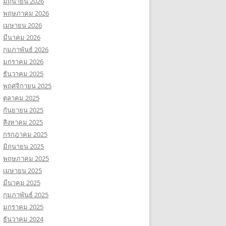
มิถุนายน 2026
พฤษภาคม 2026
เมษายน 2026
มีนาคม 2026
กุมภาพันธ์ 2026
มกราคม 2026
ธันวาคม 2025
พฤศจิกายน 2025
ตุลาคม 2025
กันยายน 2025
สิงหาคม 2025
กรกฎาคม 2025
มิถุนายน 2025
พฤษภาคม 2025
เมษายน 2025
มีนาคม 2025
กุมภาพันธ์ 2025
มกราคม 2025
ธันวาคม 2024