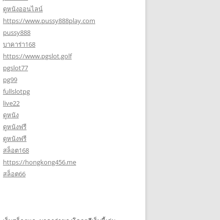
ดูหนังออนไลน์
https://www.pussy888play.com
pussy888
บาคาร่า168
https://www.pgslot.golf
pgslot77
pg99
fullslotpg
live22
ดูหนัง
ดูหนังฟรี
ดูหนังฟรี
สล็อต168
https://hongkong456.me
สล็อต66