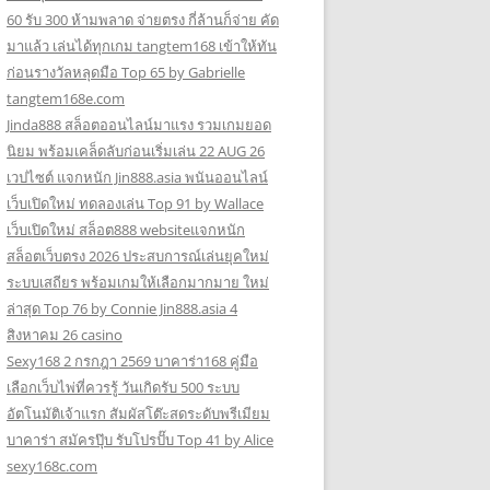
60 รับ 300 ห้ามพลาด จ่ายตรง กี่ล้านก็จ่าย คัด
มาแล้ว เล่นได้ทุกเกม tangtem168 เข้าให้ทัน
ก่อนรางวัลหลุดมือ Top 65 by Gabrielle
tangtem168e.com
Jinda888 สล็อตออนไลน์มาแรง รวมเกมยอด
นิยม พร้อมเคล็ดลับก่อนเริ่มเล่น 22 AUG 26
เวปไซต์ แจกหนัก Jin888.asia พนันออนไลน์
เว็บเปิดใหม่ ทดลองเล่น Top 91 by Wallace
เว็บเปิดใหม่ สล็อต888 websiteแจกหนัก
สล็อตเว็บตรง 2026 ประสบการณ์เล่นยุคใหม่
ระบบเสถียร พร้อมเกมให้เลือกมากมาย ใหม่
ล่าสุด Top 76 by Connie Jin888.asia 4
สิงหาคม 26 casino
Sexy168 2 กรกฎา 2569 บาคาร่า168 คู่มือ
เลือกเว็บไพ่ที่ควรรู้ วันเกิดรับ 500 ระบบ
อัตโนมัติเจ้าแรก สัมผัสโต๊ะสดระดับพรีเมียม
บาคาร่า สมัครปุ๊บ รับโปรปั๊บ Top 41 by Alice
sexy168c.com