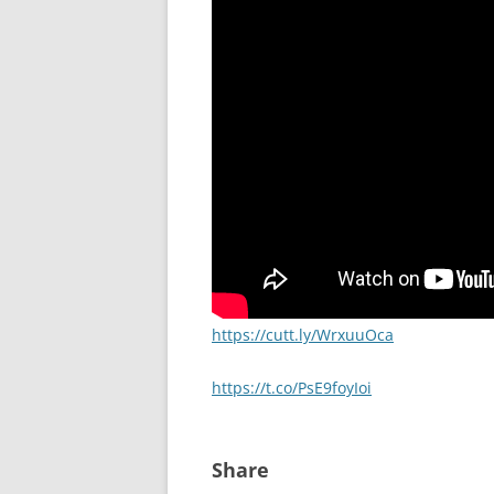
https://cutt.ly/WrxuuOca
https://t.co/PsE9foyIoi
Share