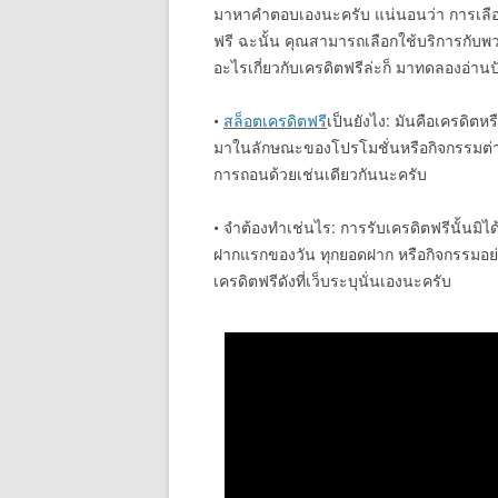
มาหาคำตอบเองนะครับ แน่นอนว่า การเลือกใช
ฟรี ฉะนั้น คุณสามารถเลือกใช้บริการกับพวก
อะไรเกี่ยวกับเครดิตฟรีล่ะก็ มาทดลองอ่า
•
สล็อตเครดิตฟรี
เป็นยังไง: มันคือเครดิตหร
มาในลักษณะของโปรโมชั่นหรือกิจกรรมต่างๆขอ
การถอนด้วยเช่นเดียวกันนะครับ
• จำต้องทำเช่นไร: การรับเครดิตฟรีนั้นมิ
ฝากแรกของวัน ทุกยอดฝาก หรือกิจกรรมอย่างก
เครดิตฟรีดังที่เว็บระบุนั่นเองนะครับ