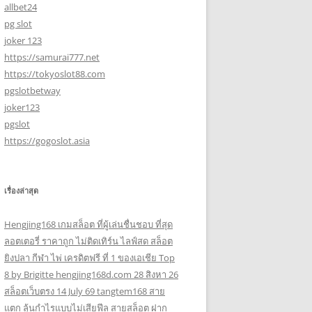
allbet24
pg slot
joker 123
https://samurai777.net
https://tokyoslot88.com
pgslotbetway
joker123
pgslot
https://gogoslot.asia
เรื่องล่าสุด
Hengjing168 เกมสล็อต ที่ผู้เล่นชื่นชอบ ที่สุด
ลอตเตอรี่ ราคาถูก ไม่ติดเทิร์น ไลฟ์สด สล็อต
ยิงปลา กีฬา ไพ่ เครดิตฟรี ที่ 1 ของเอเชีย Top
8 by Brigitte hengjing168d.com 28 สิงหา 26
สล็อตเว็บตรง 14 July 69 tangtem168 สาย
แตก ลุ้นกำไรแบบไม่เสียฟีล สายสล็อต ฝาก