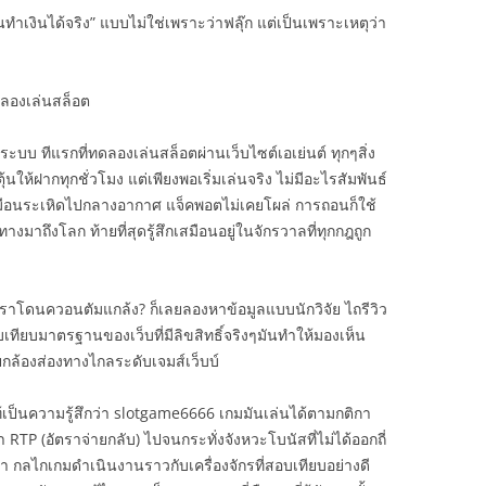
ันทำเงินได้จริง” แบบไม่ใช่เพราะว่าฟลุ๊ก แต่เป็นเพราะเหตุว่า
ดลองเล่นสล็อต
ะบบ ทีแรกที่ทดลองเล่นสล็อตผ่านเว็บไซต์เอเย่นต์ ทุกๆสิ่ง
นให้ฝากทุกชั่วโมง แต่เพียงพอเริ่มเล่นจริง ไม่มีอะไรสัมพันธ์
สมือนระเหิดไปกลางอากาศ แจ็คพอตไม่เคยโผล่ การถอนก็ใช้
มาถึงโลก ท้ายที่สุดรู้สึกเสมือนอยู่ในจักรวาลที่ทุกกฎถูก
พวกเราโดนควอนตัมแกล้ง? ก็เลยลองหาข้อมูลแบบนักวิจัย ไถรีวิว
เทียบมาตรฐานของเว็บที่มีลิขสิทธิ์จริงๆมันทำให้มองเห็น
ล้องส่องทางไกลระดับเจมส์เว็บบ์
้เป็นความรู้สึกว่า slotgame6666 เกมมันเล่นได้ตามกติกา
RTP (อัตราจ่ายกลับ) ไปจนกระทั่งจังหวะโบนัสที่ไม่ได้ออกถี่
 กลไกเกมดำเนินงานราวกับเครื่องจักรที่สอบเทียบอย่างดี