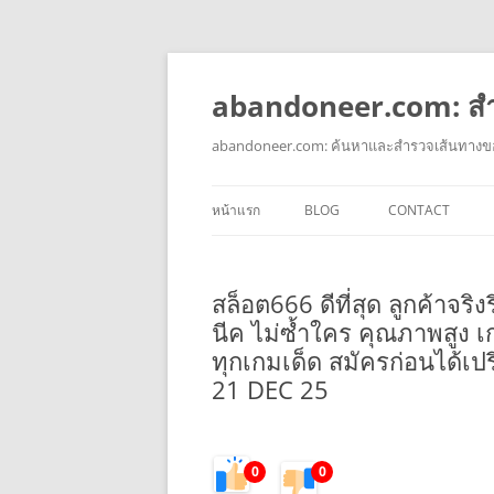
abandoneer.com: สำร
abandoneer.com: ค้นหาและสำรวจเส้นทางของ
หน้าแรก
BLOG
CONTACT
สล็อต666 ดีที่สุด ลูกค้าจริ
นีค ไม่ซ้ำใคร คุณภาพสูง 
ทุกเกมเด็ด สมัครก่อนได้เ
21 DEC 25
0
0