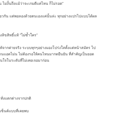
น ไม่งั้นถึงแม้ว่าจะเกมดีแค่ไหน ก็ไม่รอด”
่นเดียวกัน แต่พอลองด้วยตนเองแค่นั้นล่ะ ทุกอย่างแปรไปแบบได้ผล
ลิขสิทธิ์แท้ “ไม่ซ้ำใคร”
ท้จากค่ายจริง ระบบทุกๆอย่างมองโปร่งใสตั้งแต่หน้าสมัคร ไป
่านแอดไม่น ไม่ต้องรอให้คนไหนมากดยืนยัน ที่สำคัญเป็นยอด
ันใจในระดับที่ไม่เคยเจอมาก่อน
ะทั่งแตกต่างจากปกติ
เซ็นต์แบบที่เคยพบ