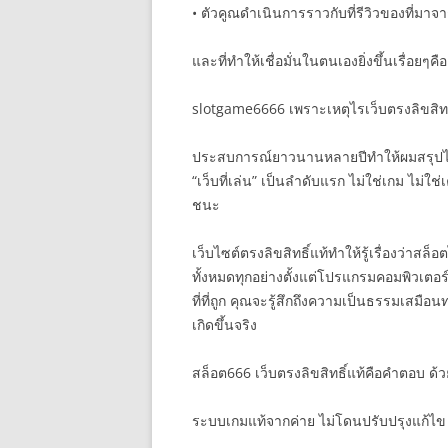
• ตัวคูณดำเนินการราวกับที่รีวิวของที่มาจ
และที่ทำให้เชื่อมั่นในตนเองยิ่งขึ้นเรื่อยๆ
slotgame6666 เพราะเหตุไรเว็บตรงลิขสิทธ
ประสบการณ์ยาวนานหลายปีทำให้ผมสรุปได้ว
“เว็บที่เล่น” เป็นลำดับแรก ไม่ใช่เกม ไม่ใช่
ชนะ
เว็บไซต์ตรงลิขสิทธิ์แท้ทำให้รู้เรื่องว่าสล
ทั้งหมดทุกอย่างตั้งแต่โปรแกรมคอมพิวเตอร
ที่ที่ถูก คุณจะรู้สึกถึงความเป็นธรรมเสมือน
เกิดขึ้นจริง
สล็อต666 เว็บตรงลิขสิทธิ์แท้คือคำตอบ ด้วย
ระบบเกมแท้จากค่าย ไม่โดนปรับปรุงแก้ไข