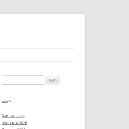
ค้นหา
สำหรับ:
คลังเก็บ
สิงหาคม 2026
กรกฎาคม 2026