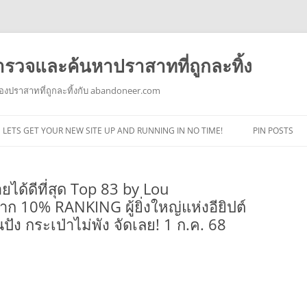
วจและค้นหาปราสาทที่ถูกละทิ้ง
ปราสาทที่ถูกละทิ้งกับ abandoneer.com
ข้าม
ไป
LETS GET YOUR NEW SITE UP AND RUNNING IN NO TIME!
PIN POSTS
ยัง
เนื้อหา
ได้ดีที่สุด Top 83 by Lou
ก 10% RANKING ผู้ยิ่งใหญ่แห่งอียิปต์
นปัง กระเป่าไม่พัง จัดเลย! 1 ก.ค. 68