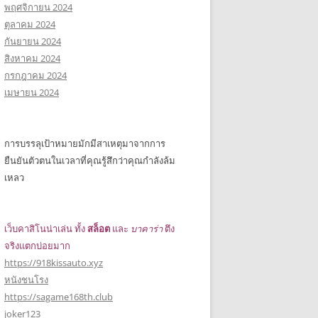
พฤศจิกายน 2024
ตุลาคม 2024
กันยายน 2024
สิงหาคม 2024
กรกฎาคม 2024
เมษายน 2024
การบรรลุเป้าหมายมักมีสาเหตุมาจากการ
ยืนยันตัวตนในเวลาที่คุณรู้สึกว่าคุณกำลังล้ม
เหลว
เว็บคาสิโนน่าเล่น ทั้ง
สล็อต
และ
บาคาร่า
ตึง
จริงแตกบ่อยมาก
https://918kissauto.xyz
หนังชนโรง
https://sagame168th.club
joker123