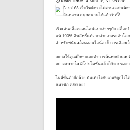
Read Time:
4 Minute, 51 Second
Faro168 เว็บไซต์ตรงไม่ผ่านเอเย่นต์จ
ล้นหลาม สนุกสนานได้แล้ววันนี้!
เริ่มเล่นสล็อตออนไลน์แบบง่ายๆกับ สล็อต16
แท้ 100% ลิขสิทธิ์แท้จากค่ายเกมระดับโล
สำหรับพนันสล็อตออนไลน์ล่ะก็ การเลือกเว
จะก่อให้คุณศึกษาและทำการค้นพบคำตอบที่เยี่
อย่างสบายใจ มีโปรโมชั่นแล้วก็กิจกรรมเย
ไม่มีขั้นต่ำอีกด้วย บันเทิงใจกับเกมที่ถูกใ
สมาชิก คลิกเลย!