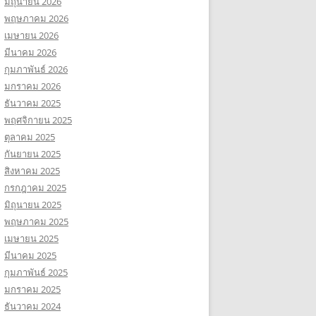
มิถุนายน 2026
พฤษภาคม 2026
เมษายน 2026
มีนาคม 2026
กุมภาพันธ์ 2026
มกราคม 2026
ธันวาคม 2025
พฤศจิกายน 2025
ตุลาคม 2025
กันยายน 2025
สิงหาคม 2025
กรกฎาคม 2025
มิถุนายน 2025
พฤษภาคม 2025
เมษายน 2025
มีนาคม 2025
กุมภาพันธ์ 2025
มกราคม 2025
ธันวาคม 2024