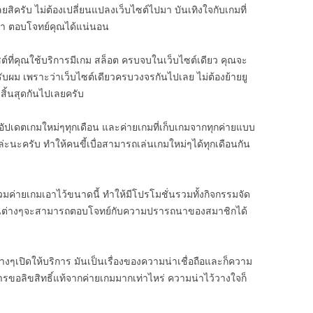
ยสิครับ ไม่ต้องเปลี่ยนแปลงเว็บไซต์ไปมา บันเทิงใจกับเกมที่
ยว่า ตอบโจทย์คุณได้แน่นอน
ซต์ที่คุณใช้บริการมีเกม สล็อต ครบจบในเว็บไซต์เดียว คุณจะ
บผม เพราะว่าเว็บไซต์เดียวครบวงจรกันไปเลย ไม่ต้องย้ายยู
บสิ้นสุดกันไปเลยครับ
อัปเดตเกมใหม่ๆทุกเดือน และค่ายเกมที่เก็บเกมจากทุกค่ายแบบ
ะนะครับ ทำให้คนขี้เบื่อสามารถเล่นเกมใหม่ๆได้ทุกเดือนกัน
มค่ายเกมเอาไว้ขนาดนี้ ทำให้มีโปรโมชั่นรวมทั้งกิจกรรมจัด
ชั่นต่างๆจะสามารถตอบโจทย์กับความปรารถนาของสมาชิกได้
ต่างๆเปิดให้บริการ มันเป็นเรื่องของความน่าเชื่อถือและก็ความ
การขอลิขสิทธิ์แท้จากค่ายเกมมากเท่าไหร่ ความน่าไว้วางใจก็