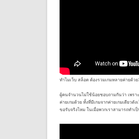
ทำไมเว็บ สล็อต ต้องรวมเกมหลายค่ายด้วย
ผู้คนจำนวนไม่ใช้น้อยชอบถามกันว่า เพร
ค่ายเกมด้วย ทั้งที่มีเกมจากค่ายเกมเดียวดัง
ขอรับจริงไหม ในเมื่อพวกเราสามารถทำเป็นม