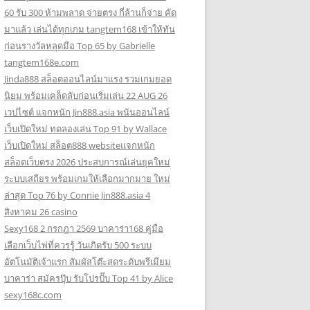
60 รับ 300 ห้ามพลาด จ่ายตรง กี่ล้านก็จ่าย คัด
มาแล้ว เล่นได้ทุกเกม tangtem168 เข้าให้ทัน
ก่อนรางวัลหลุดมือ Top 65 by Gabrielle
tangtem168e.com
Jinda888 สล็อตออนไลน์มาแรง รวมเกมยอด
นิยม พร้อมเคล็ดลับก่อนเริ่มเล่น 22 AUG 26
เวปไซต์ แจกหนัก Jin888.asia พนันออนไลน์
เว็บเปิดใหม่ ทดลองเล่น Top 91 by Wallace
เว็บเปิดใหม่ สล็อต888 websiteแจกหนัก
สล็อตเว็บตรง 2026 ประสบการณ์เล่นยุคใหม่
ระบบเสถียร พร้อมเกมให้เลือกมากมาย ใหม่
ล่าสุด Top 76 by Connie Jin888.asia 4
สิงหาคม 26 casino
Sexy168 2 กรกฎา 2569 บาคาร่า168 คู่มือ
เลือกเว็บไพ่ที่ควรรู้ วันเกิดรับ 500 ระบบ
อัตโนมัติเจ้าแรก สัมผัสโต๊ะสดระดับพรีเมียม
บาคาร่า สมัครปุ๊บ รับโปรปั๊บ Top 41 by Alice
sexy168c.com