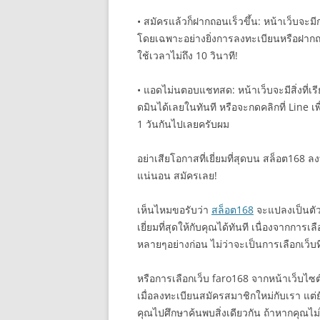
• สมัครแล้วก็ฝากถอนเร็วขึ้น: หน้าเว็บจ
โดยเฉพาะอย่างยิ่งการลงทะเบียนหรือฝากถอนเ
ใช้เวลาไม่ถึง 10 วินาที!
• แอดไม่นตอบแชทสด: หน้าเว็บจะมีสิ่งที่
ดมินได้เลยในทันที หรือจะกดคลิกที่ Line เพ
1 วันกันไปเลยครับผม
อย่าเสียโอกาสที่เยี่ยมที่สุดบน สล็อต168 ล
แน่นอน สมัครเลย!
เห็นไหมขอรับว่า
สล็อต168
จะแปลงเป็นตัวเ
เยี่ยมที่สุดให้กับคุณได้ทันที เนื่องจากการ
หลายๆอย่างก่อน ไม่ว่าจะเป็นการเลือกเว็
หรือการเลือกเว็บ faro168 จากหน้าเว็บไซต์
เมื่อลงทะเบียนสมัครสมาชิกใหม่กับเรา แต่
คุณไปศึกษาค้นพบสิ่งเดียวกัน ถ้าหากคุณไ