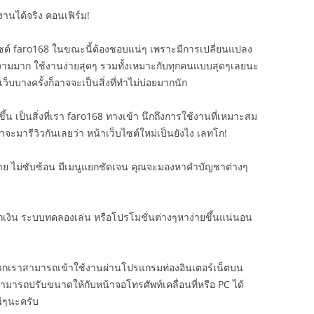
งานได้จริง คอนเฟิร์ม!
ไซต์ faro168 ในขณะนี้ต้องชอบแน่ๆ เพราะมีการเปลี่ยนแปลง
 งามมาก ใช้งานง่ายสุดๆ รวมทั้งเหมาะกับทุกคนแบบสุดๆเลยนะ
็บบางครั้งก็อาจจะเป็นสิ่งที่ทำไม่บ่อยมากนัก
ึ้น เป็นสิ่งที่เรา faro168 ทางเข้า นึกถึงการใช้งานที่เหมาะสม
เราจะมารีวิวกันเลยว่า หน้าเว็บไซต์ใหม่เป็นยังไง เลทโก!
ง่าย ไม่ซับซ้อน มีเมนูแยกชัดเจน คุณจะมองหาคำบัญชาต่างๆ
เงิน ระบบทดลองเล่น หรือโปรโมชั่นต่างๆหาง่ายขึ้นแน่นอน
งพวกเราสามารถเข้าใช้งานผ่านโปรแกรมท่องอินเตอร์เน็ตบน
็บสามารถปรับขนาดให้กับหน้าจอโทรศัพท์เคลื่อนที่หรือ PC ได้
่ๆนะครับ