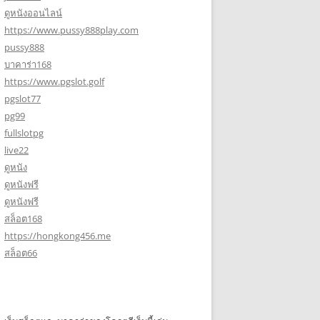
ดูหนังออนไลน์
https://www.pussy888play.com
pussy888
บาคาร่า168
https://www.pgslot.golf
pgslot77
pg99
fullslotpg
live22
ดูหนัง
ดูหนังฟรี
ดูหนังฟรี
สล็อต168
https://hongkong456.me
สล็อต66