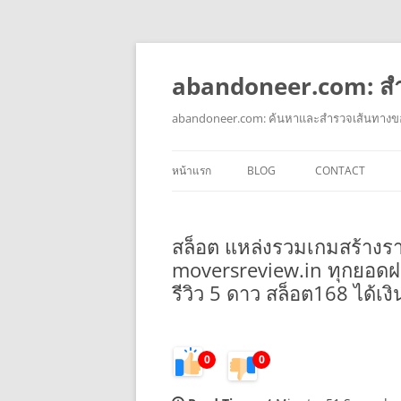
abandoneer.com: สำร
abandoneer.com: ค้นหาและสำรวจเส้นทางของ
หน้าแรก
BLOG
CONTACT
สล็อต แหล่งรวมเกมสร้างราย
moversreview.in ทุกยอดฝา
รีวิว 5 ดาว สล็อต168 ได้เงิ
0
0