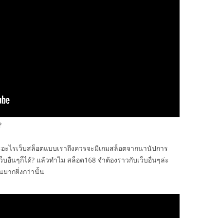
?
าะอะไรเว็บสล็อตแบบเราถึงควรจะมีเกมสล็อตจากนานัปการ
เว็บอื่นๆก็ได้? แล้วทำไม สล็อต168 จำต้องราวกับเว็บอื่นๆล่ะ
ากยิ่งกว่านั้น