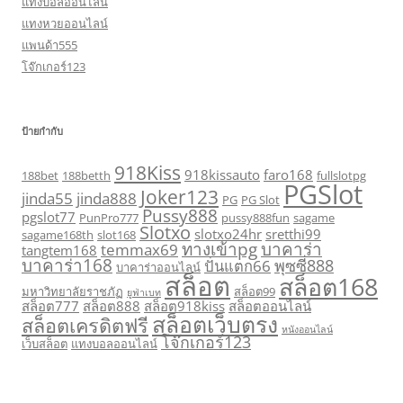
แทงบอลออนไลน์
แทงหวยออนไลน์
แพนด้า555
โจ๊กเกอร์123
ป้ายกำกับ
918Kiss
918kissauto
faro168
188bet
188betth
fullslotpg
PGSlot
Joker123
jinda55
jinda888
PG
PG Slot
Pussy888
pgslot77
PunPro777
pussy888fun
sagame
Slotxo
slotxo24hr
sretthi99
sagame168th
slot168
ทางเข้าpg
บาคาร่า
temmax69
tangtem168
บาคาร่า168
พุซซี่888
ปั่นแตก66
บาคาร่าออนไลน์
สล็อต
สล็อต168
มหาวิทยาลัยราชภัฏ
สล็อต99
ยูฟ่าเบท
สล็อต777
สล็อต888
สล็อต918kiss
สล็อตออนไลน์
สล็อตเว็บตรง
สล็อตเครดิตฟรี
หนังออนไลน์
โจ๊กเกอร์123
เว็บสล็อต
แทงบอลออนไลน์