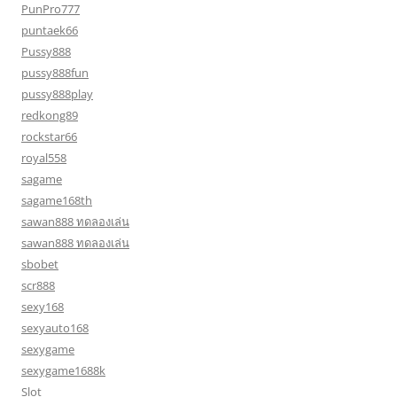
PunPro777
puntaek66
Pussy888
pussy888fun
pussy888play
redkong89
rockstar66
royal558
sagame
sagame168th
sawan888 ทดลองเล่น
sawan888 ทดลองเล่น
sbobet
scr888
sexy168
sexyauto168
sexygame
sexygame1688k
Slot