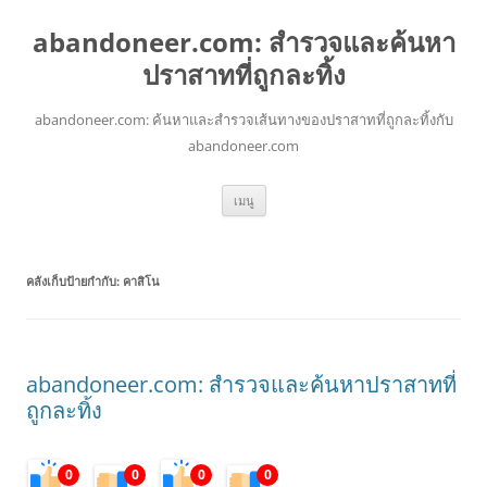
abandoneer.com: สำรวจและค้นหา
ปราสาทที่ถูกละทิ้ง
abandoneer.com: ค้นหาและสำรวจเส้นทางของปราสาทที่ถูกละทิ้งกับ
abandoneer.com
ข้าม
เมนู
ไป
ยัง
เนื้อหา
คลังเก็บป้ายกำกับ:
คาสิโน
abandoneer.com: สำรวจและค้นหาปราสาทที่
ถูกละทิ้ง
0
0
0
0