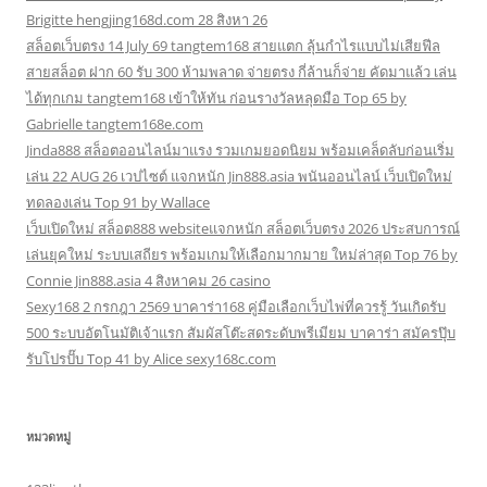
Brigitte hengjing168d.com 28 สิงหา 26
สล็อตเว็บตรง 14 July 69 tangtem168 สายแตก ลุ้นกำไรแบบไม่เสียฟีล
สายสล็อต ฝาก 60 รับ 300 ห้ามพลาด จ่ายตรง กี่ล้านก็จ่าย คัดมาแล้ว เล่น
ได้ทุกเกม tangtem168 เข้าให้ทัน ก่อนรางวัลหลุดมือ Top 65 by
Gabrielle tangtem168e.com
Jinda888 สล็อตออนไลน์มาแรง รวมเกมยอดนิยม พร้อมเคล็ดลับก่อนเริ่ม
เล่น 22 AUG 26 เวปไซต์ แจกหนัก Jin888.asia พนันออนไลน์ เว็บเปิดใหม่
ทดลองเล่น Top 91 by Wallace
เว็บเปิดใหม่ สล็อต888 websiteแจกหนัก สล็อตเว็บตรง 2026 ประสบการณ์
เล่นยุคใหม่ ระบบเสถียร พร้อมเกมให้เลือกมากมาย ใหม่ล่าสุด Top 76 by
Connie Jin888.asia 4 สิงหาคม 26 casino
Sexy168 2 กรกฎา 2569 บาคาร่า168 คู่มือเลือกเว็บไพ่ที่ควรรู้ วันเกิดรับ
500 ระบบอัตโนมัติเจ้าแรก สัมผัสโต๊ะสดระดับพรีเมียม บาคาร่า สมัครปุ๊บ
รับโปรปั๊บ Top 41 by Alice sexy168c.com
หมวดหมู่