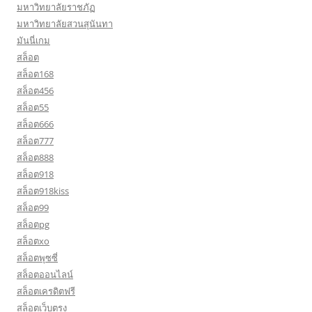
มหาวิทยาลัยราชภัฏ
มหาวิทยาลัยสวนสุนันทา
มันนี่เกม
สล็อต
สล็อต168
สล็อต456
สล็อต55
สล็อต666
สล็อต777
สล็อต888
สล็อต918
สล็อต918kiss
สล็อต99
สล็อตpg
สล็อตxo
สล็อตพุซซี่
สล็อตออนไลน์
สล็อตเครดิตฟรี
สล็อตเว็บตรง