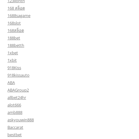
123lionth
168 สล็อต
1688sagame
168slot
168สล็อต
188bet
188betth
1xbet
1xbit
918Kiss
918kissauto
ABA
ABAGroup2
allbet24hr
alot666
amb888
askyouwin888
Baccarat
bestbet