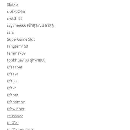
Slotxo
slotxo24hr
sretthi99
ssgame666 เข้าสู่ระบบ ล่าสุด
ssru
SuperGame Slot
tangtem168
temmax69
tookhuay 88 ถูกหวย88
ufa11bet
ufa191
ufa88
ufa9r
ufabet
ufabombx
ufawinner
zeus66v2
คาสิโน
คาสิโนครบวงจร