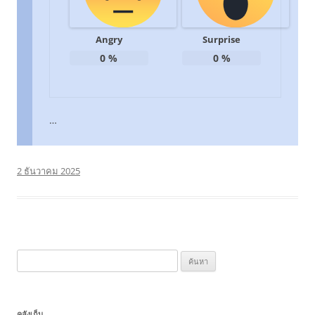
Angry
Surprise
0
%
0
%
…
2 ธันวาคม 2025
ค้นหา
สำหรับ:
คลังเก็บ