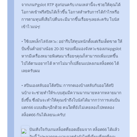
จากเกมPgslot RTP สูงก่อนครับ เกมเหล่านี้จะช่วยให้คุณได้
โอกาสเข้าฟรีสปินได้เร็วขึ้น โอกาสสำหรับการได้กำไรหรือ
การตามทุนที่เสียไปคืนจะมีมากขึ้นเรื่อยๆเลยล่ะครับ โบนัส
เข้าไวแน่ๆ!
• ใช้เบทเล็กไล่จังหวะ: อย่ารีบใส่ทุนหนักตั้งแต่เริ่มเด็ดขาด ให้
ปั่นขั้นต่ำอย่างน้อย 20-30 รอบเพื่อมองจังหวะของเกมpgslot
หากมีเครื่องหมายพิเศษมาเรื่อยๆคุณก็สามารถเพิ่มเบทขึ้น
ไปได้ตามอยากได้ หากไม่มาก็เปลี่ยนแปลงเกมสล็อต66 ได้
เลยครับผม
• สปินเองสลับออโต้สปิน: การกดเองบ้างสลับกับออโต้สปิ
นบ้าง จะช่วยทำให้ระบบสุ่มมีความมากมายหลากหลายมาก
ยิ่งขึ้น ซึ่งมันจะทำให้คุณเข้าถึงโบนัสได้มากกว่าการเล่นปั่น
แตก66 แบบเดิมๆอีกด้วย คนใดที่ยังไม่เคยลองไปทดลอง
สล็อต66 กันได้เลยนะครับ!
บันเทิงใจกับเกมสล็อตที่ยอดเยี่ยมจาก สล็อต66 ได้แล้ว
วันนี้ ไม่พลาดกระบวนการทำกำไรที่เยี่ยมที่สุดที่คุณ