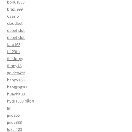
bonus888
brazil999
Casino
cloudbet
debet slot
debet slot
faro168
ff123th
fullslotpg
funny18
golden456
happy168
hengjing168
huayhit88
hydra888 สล็อต
Jili
jinda55
jinda888
Joker123