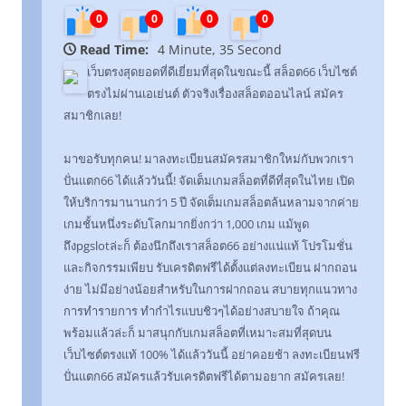
0
0
0
0
Read Time:
4 Minute, 35 Second
เว็บตรงสุดยอดที่ดีเยี่ยมที่สุดในขณะนี้ สล็อต66 เว็บไซต์
ตรงไม่ผ่านเอเย่นต์ ตัวจริงเรื่องสล็อตออนไลน์ สมัคร
สมาชิกเลย!
มาขอรับทุกคน! มาลงทะเบียนสมัครสมาชิกใหม่กับพวกเรา
ปั่นแตก66 ได้แล้ววันนี้! จัดเต็มเกมสล็อตที่ดีที่สุดในไทย เปิด
ให้บริการมานานกว่า 5 ปี จัดเต็มเกมสล็อตล้นหลามจากค่าย
เกมชั้นหนึ่งระดับโลกมากยิ่งกว่า 1,000 เกม แม้พูด
ถึงpgslotล่ะก็ ต้องนึกถึงเราสล็อต66 อย่างแน่แท้ โปรโมชั่น
และกิจกรรมเพียบ รับเครดิตฟรีได้ตั้งแต่ลงทะเบียน ฝากถอน
ง่าย ไม่มีอย่างน้อยสำหรับในการฝากถอน สบายทุกแนวทาง
การทำรายการ ทำกำไรแบบชิวๆได้อย่างสบายใจ ถ้าคุณ
พร้อมแล้วล่ะก็ มาสนุกกับเกมสล็อตที่เหมาะสมที่สุดบน
เว็บไซต์ตรงแท้ 100% ได้แล้ววันนี้ อย่าคอยช้า ลงทะเบียนฟรี
ปั่นแตก66 สมัครแล้วรับเครดิตฟรีได้ตามอยาก สมัครเลย!