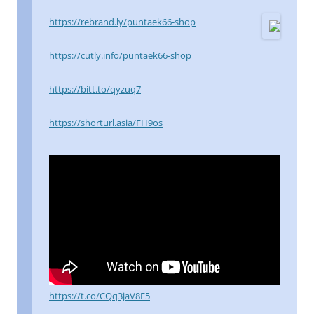
https://rebrand.ly/puntaek66-shop
https://cutly.info/puntaek66-shop
https://bitt.to/qyzuq7
https://shorturl.asia/FH9os
https://t.co/CQq3jaV8E5