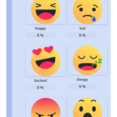
Happy
Sad
0
%
0
%
Sleepy
Excited
0
%
0
%