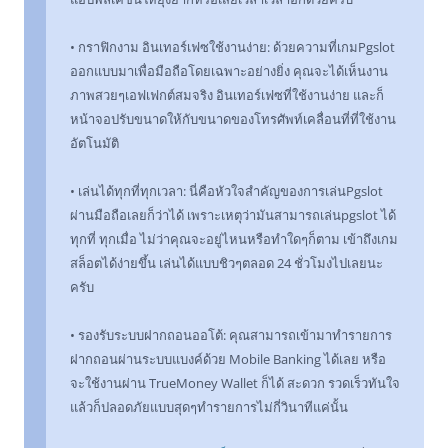
• กราฟิกงาม อินเทอร์เฟซใช้งานง่าย: ด้วยความที่เกมPgslot
ออกแบบมาเพื่อมือถือโดยเฉพาะอย่างยิ่ง คุณจะได้เห็นงาน
ภาพสวยๆเอฟเฟกต์สมจริง อินเทอร์เฟซที่ใช้งานง่าย และก็
หน้าจอปรับขนาดให้กับขนาดของโทรศัพท์เคลื่อนที่ที่ใช้งาน
อัตโนมัติ
• เล่นได้ทุกที่ทุกเวลา: นี่คือหัวใจสำคัญของการเล่นPgslot
ผ่านมือถือเลยก็ว่าได้ เพราะเหตุว่ามันสามารถเล่นpgslot ได้
ทุกที่ ทุกเมื่อ ไม่ว่าคุณจะอยู่ไหนหรือทำใดๆก็ตาม เข้าถึงเกม
สล็อตได้ง่ายขึ้น เล่นได้แบบชิวๆตลอด 24 ชั่วโมงไปเลยนะ
ครับ
• รองรับระบบฝากถอนออโต้: คุณสามารถเข้ามาทำรายการ
ฝากถอนผ่านระบบแบงค์ด้วย Mobile Banking ได้เลย หรือ
จะใช้งานผ่าน TrueMoney Wallet ก็ได้ สะดวก รวดเร็วทันใจ
แล้วก็ปลอดภัยแบบสุดๆทำรายการไม่กี่วินาทีแค่นั้น