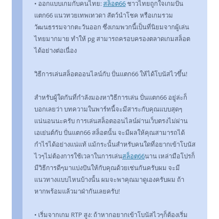
• ออกแบบเกมกับคนไทย:
สล็อต66
ชาวไทยถูกใจเกมปั่น
แตก66 แนวทวยเทพเทวดา สัตว์นำโชค หรือเกมรวม
วัฒนธรรมจากตะวันออก ซึ่งเกมพวกนี้เป็นที่นิยมจากผู้เล่น
ไทยมากมาย ทำให้ pg สามารถครอบครองตลาดเกมสล็อต
ได้อย่างต่อเนื่อง
วิธีการเล่นสล็อตออนไลน์กับ ปั่นแตก66 ให้ได้โบนัสไวขึ้น!
สำหรับผู้ใดกันที่กำลังมองหาวิธีการเล่น ปั่นแตก66 อยู่ล่ะก็
บอกเลยว่า บทความในพาร์ทนี้จะมีสาระกับคุณแบบสุดๆ
แน่นอนนะครับ การเล่นสล็อตออนไลน์ผ่านเว็บตรงไม่ผ่าน
เอเย่นต์กับ ปั่นแตก66 สล็อตนั้น จะมีผลให้คุณสามารถได้
กำไรได้อย่างแน่แท้ แม้กระนั้นสำหรับคนใดที่อยากเข้าโบนัส
ไวๆไม่ต้องการใช้เวลาในการเล่น
สล็อต66
นาน เหล่ามือโปรก็
มีวิธีการดีๆมาแบ่งปันให้กับคุณด้วยเช่นกันครับผม จะมี
แนวทางแบบไหนบ้างนั้น ผมจะพาคุณมาดูเองครับผม ถ้า
หากพร้อมแล้วมาฝ่ากันเลยครับ!
• เริ่มจากเกม RTP สูง: ถ้าหากอยากเข้าโบนัสไวๆก็ต้องเริ่ม