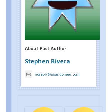
About Post Author
Stephen Rivera
noreply@abandoneer.com