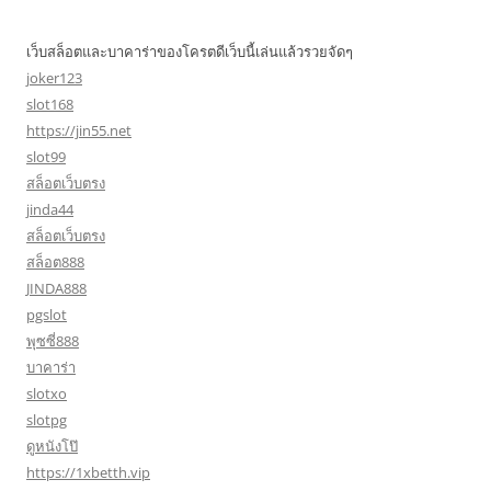
เว็บสล็อตและบาคาร่าของโครตดีเว็บนี้เล่นแล้วรวยจัดๆ
joker123
slot168
https://jin55.net
slot99
สล็อตเว็บตรง
jinda44
สล็อตเว็บตรง
สล็อต888
JINDA888
pgslot
พุซซี่888
บาคาร่า
slotxo
slotpg
ดูหนังโป๊
https://1xbetth.vip