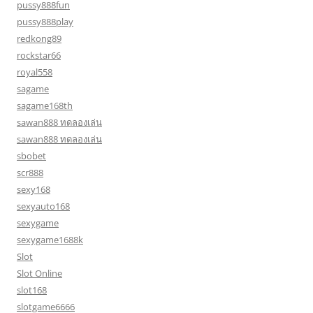
pussy888fun
pussy888play
redkong89
rockstar66
royal558
sagame
sagame168th
sawan888 ทดลองเล่น
sawan888 ทดลองเล่น
sbobet
scr888
sexy168
sexyauto168
sexygame
sexygame1688k
Slot
Slot Online
slot168
slotgame6666