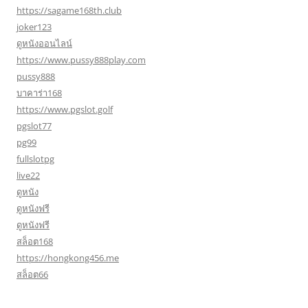
https://sagame168th.club
joker123
ดูหนังออนไลน์
https://www.pussy888play.com
pussy888
บาคาร่า168
https://www.pgslot.golf
pgslot77
pg99
fullslotpg
live22
ดูหนัง
ดูหนังฟรี
ดูหนังฟรี
สล็อต168
https://hongkong456.me
สล็อต66