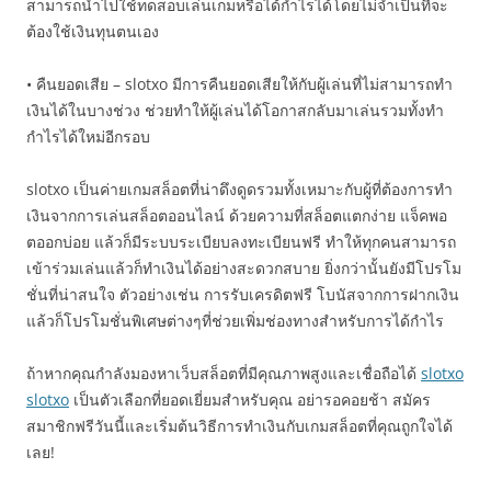
สามารถนำไปใช้ทดสอบเล่นเกมหรือได้กำไรได้โดยไม่จำเป็นที่จะ
ต้องใช้เงินทุนตนเอง
• คืนยอดเสีย – slotxo มีการคืนยอดเสียให้กับผู้เล่นที่ไม่สามารถทำ
เงินได้ในบางช่วง ช่วยทำให้ผู้เล่นได้โอกาสกลับมาเล่นรวมทั้งทำ
กำไรได้ใหม่อีกรอบ
slotxo เป็นค่ายเกมสล็อตที่น่าดึงดูดรวมทั้งเหมาะกับผู้ที่ต้องการทำ
เงินจากการเล่นสล็อตออนไลน์ ด้วยความที่สล็อตแตกง่าย แจ็คพอ
ตออกบ่อย แล้วก็มีระบบระเบียบลงทะเบียนฟรี ทำให้ทุกคนสามารถ
เข้าร่วมเล่นแล้วก็ทำเงินได้อย่างสะดวกสบาย ยิ่งกว่านั้นยังมีโปรโม
ชั่นที่น่าสนใจ ตัวอย่างเช่น การรับเครดิตฟรี โบนัสจากการฝากเงิน
แล้วก็โปรโมชั่นพิเศษต่างๆที่ช่วยเพิ่มช่องทางสำหรับการได้กำไร
ถ้าหากคุณกำลังมองหาเว็บสล็อตที่มีคุณภาพสูงและเชื่อถือได้
slotxo
slotxo
เป็นตัวเลือกที่ยอดเยี่ยมสำหรับคุณ อย่ารอคอยช้า สมัคร
สมาชิกฟรีวันนี้และเริ่มต้นวิธีการทำเงินกับเกมสล็อตที่คุณถูกใจได้
เลย!