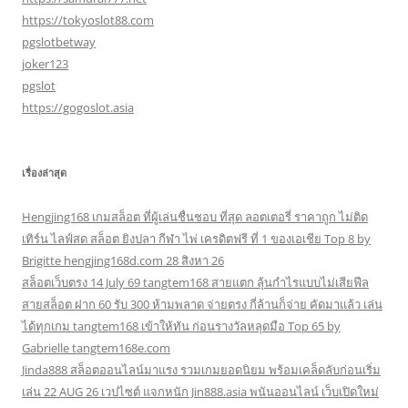
https://tokyoslot88.com
pgslotbetway
joker123
pgslot
https://gogoslot.asia
เรื่องล่าสุด
Hengjing168 เกมสล็อต ที่ผู้เล่นชื่นชอบ ที่สุด ลอตเตอรี่ ราคาถูก ไม่ติด
เทิร์น ไลฟ์สด สล็อต ยิงปลา กีฬา ไพ่ เครดิตฟรี ที่ 1 ของเอเชีย Top 8 by
Brigitte hengjing168d.com 28 สิงหา 26
สล็อตเว็บตรง 14 July 69 tangtem168 สายแตก ลุ้นกำไรแบบไม่เสียฟีล
สายสล็อต ฝาก 60 รับ 300 ห้ามพลาด จ่ายตรง กี่ล้านก็จ่าย คัดมาแล้ว เล่น
ได้ทุกเกม tangtem168 เข้าให้ทัน ก่อนรางวัลหลุดมือ Top 65 by
Gabrielle tangtem168e.com
Jinda888 สล็อตออนไลน์มาแรง รวมเกมยอดนิยม พร้อมเคล็ดลับก่อนเริ่ม
เล่น 22 AUG 26 เวปไซต์ แจกหนัก Jin888.asia พนันออนไลน์ เว็บเปิดใหม่