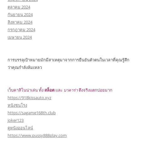
ตุลาคม 2024
กันยายน 2024
สิงหาคม 2024
กรกฎาคม 2024
เมษายน 2024
การบรรลุเป้าหมายมักมีสาเหตุมาจากการยืนยันตัวตนในเวลาที่คุณรู้สึก
ว่าคุณกำลังล้มเหลว
เว็บคาสิโนน่าเล่น ทั้ง
สล็อต
และ
บาคาร่า
ตึงจริงแตกบ่อยมาก
https://918kissauto.xyz
หนังชนโรง
https://sagame168th.club
joker123
ดูหนังออนไลน์
https://www.pussy888play.com