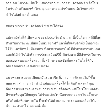
การเล่น ไม่ว่าจะเป็นโบนัสการฝากเงิน การรับเครดิตฟรี หรือโปร
โมชั่นสำหรับสมาชิกใหม่ คุณสามารถเข้าร่วมบันเทิงใจและทำ
กำไรได้อย่างสม่ำเสมอ
สมัคร slotxo รับเครดิตฟรี ทำเงินได้จริง
แม้คุณยังไม่ได้เป็นพวกของ slotxo ในช่วงเวลานี้เป็นโอกาสที่ดีที่สุด
สำหรับการลงทะเบียนเป็นสมาชิกฟรี แล้วก็ที่พิเศษอีกทั้งเป็นคุณจะ
ได้รับ เครดิตฟรี เมื่อสมัคร ซึ่งสามารถเอาไปใช้สำหรับการเล่นเกม
และก็ได้กำไรได้จริง การรับเครดิตฟรีนี้เป็นจังหวะที่ดีสำหรับในการ
ทดสอบเล่นเกมสล็อตรวมทั้งสร้างความเชื่อมั่นและมั่นใจให้กับ
ตนเองก่อนที่จะลงเงินพนันจริง
แนวทางการลงทะเบียนสมัครสมาชิก ก็ง่ายมาก เพียงแต่ไม่กี่ขั้น
ตอน คุณสามารถเริ่มทำเงินกับเกมสล็อตได้ในทันที และแม้คุณ
ต้องการเพิ่มจังหวะสำหรับการทำเงิน สล็อตxo ยังมีโปรโมชั่นพิเศษ
ที่ช่วยเพิ่มทุนให้กับคุณ ไม่ว่าจะเป็นโบนัสจากการฝากเงินครั้งแรก
หรือโบนัสพิเศษรายวัน ที่จะทำให้ท่านสามารถเล่นเกมสล็อตได้มาก
ขึ้นและทำกำไรได้มากยิ่งขึ้น