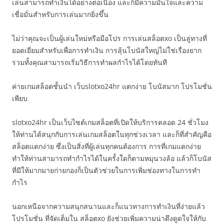
เล่นสามารถทำเงินได้อย่างต่อเนื่อง และก็มีความมั่นใจและความ
เชื่อมั่นสำหรับการเล่นมากยิ่งขึ้น
ไม่ว่าคุณจะเป็นผู้เล่นใหม่หรือมือโปร การเล่นสล็อตxo เป็นลู่ทางที่
ยอดเยี่ยมสำหรับเพื่อการทำเงิน การลุ้นโบนัสใหญ่ไม่ใช่เรื่องยาก
รวมทั้งคุณสามารถเริ่มวิธีการทำผลกำไรได้โดยทันที
ค่ายเกมสล็อตชั้นนำ เว็บslotxo24hr แตกง่าย โบนัสมาก โปรโมชั่น
เพียบ
slotxo24hr เป็นเว็บไซต์เกมสล็อตที่เปิดให้บริการตลอด 24 ชั่วโมง
ให้ท่านได้สนุกกับการเล่นเกมสล็อตในทุกช่วงเวลา และก็ที่สำคัญคือ
สล็อตแตกง่าย ซึ่งเป็นสิ่งที่ผู้เล่นทุกคนต้องการ การที่เกมแตกง่าย
ทำให้ท่านสามารถทำกำไรได้ในครั้งใดก็ตามหมุนวงล้อ แล้วก็โบนัส
ที่มีให้มากมายก่ายกองก็เป็นตัวช่วยในการเพิ่มช่องทางในการทำ
กำไร
นอกเหนือจากความสนุกสนานและก็แนวทางการทำเงินที่ง่ายแล้ว
โปรโมชั่น ที่จัดเต็มใน สล็อตxo ยังช่วยเพิ่มความน่าดึงดูดใจให้กับ