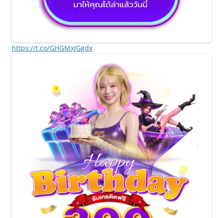
https://t.co/GHGMxJGgdx