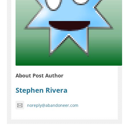
About Post Author
Stephen Rivera
noreply@abandoneer.com