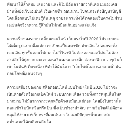
พัฒนาให้ล้ำสมัย เล่นง่าย และก็ไม่มีอันตรายกว่าที่เคย ผมเองเคย
ผ่านทั้งยังเว็บเอเย่นต์ เว็บฝากช้า ถอนนาน ไปจนกระทั่งปัญหาบัญชี
โดนล็อกแบบไม่เคยรู้ต้นเหตุ จวบจนกระทั่งได้ทดลองเว็บตรงไม่ผ่าน
เอเย่นต์จริงๆความรู้สึกมันไม่เหมือนกันอย่างแจ่มแจ้ง
ความเร็วของระบบ สล็อตออนไลน์ เว็บตรงในปี 2026 ใช้ระบบออ
โต้เต็มรูปแบบ ตั้งแต่ลงทะเบียนเป็นสมาชิก ฝากเงิน ไปจนกระทั่ง
ถอนเงิน ทุกขั้นตอนใช้เวลาไม่กี่วินาที ไม่ต้องคอยแอดไม่น ไม่ต้อง
ส่งสลิปให้ยุ่งยาก ผมเคยถอนเงินตอนกลางดึก สองนาฬิกากว่าๆเงินก็
เข้าในทันที ที่ตรงนี้ล่ะที่ทำให้มั่นใจว่า “เว็บไซต์ไม่ผ่านเอเย่นต์” มัน
ตอบโจทย์ผู้เล่นจริงๆ
ความเสถียรของเกม สล็อตออนไลน์แบบใหม่ๆในปี 2026 ไม่ว่าจะ
เป็นค่ายดังหรือเกมเปิดใหม่ ระบบภาพ เสียง รวมทั้งการหมุนลื่นไหล
มากมาย ไม่มีอาการกระตุกหรือค้างเหมือนแต่ก่อน โดยยิ่งไปกว่านั้น
ตอนเข้าโบนัสหรือฟรีสปิน ซึ่งเป็นช่วงๆสำคัญ หากเว็บไซต์ไม่ดีอาจ
หลุดได้ง่าย แต่เว็บตรงที่ผมเล่นมา ไม่เคยมีปัญหานั้นเลย เล่น
สม่ำเสมอได้เพลิดเพลินใจ