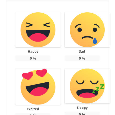
Happy
Sad
0
%
0
%
Sleepy
Excited
0
%