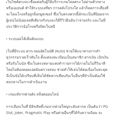
เว็บไซต์ตรงจะเชื่อมต่อกับผู้ให้บริการเกมโดยตรง ไม่ผ่านตัวกลาง
หรือเอเย่นต์ ทำให้ระบบเสถียร การคลังโปร่งใส แล้วก็ลดการเสี่ยงที่
จะโดนโกงหรือถูกล็อกยูสเซอร์ ซึ่งเว็บตรงพวกนี้มักจะเป็นที่นิยมจาก
ผู้เล่นไม่น้อยเลยทีเดียวจริงๆและก็มีรีวิวยืนยันว่าจ่ายจริง และไม่มี
ประวัติการฉ้อโกงหรือปิดเว็บหนี
• ระบบออโต้เต็มต้นแบบ
เว็บที่มีระบบ ฝาก-ถอนอัตโนมัติ (Auto) ช่วยให้แนวทางการทำ
ธุรกรรมรวดเร็วทันใจ ตั้งแต่ลงทะเบียนเป็นสมาชิก ฝากเงิน เบิกเงิน
หรือรับโบนัส ซึ่งเว็บตรงหลายแห่งทำรายการได้ภายในไม่กี่วินาที
โดยไม่ต้องคอยแอดมินตรวจสอบ ช่วยทำให้เล่นได้ต่อเนื่องไม่สะดุด
นี่เป็นข้อได้เปรียบที่เห็นได้ชัดหากเทียบกับเว็บอื่นๆที่จำเป็นต้องใช้
คนกลางในการดำเนินงาน
• เกมแท้จากค่ายดัง สล็อตออนไลน์
การเลือกเว็บที่ มีลิขสิทธิ์เกมจากค่ายใหญ่ระดับสากล เป็นต้นว่า PG
Slot, Joker, Pragmatic Play หรือค่ายอื่นๆที่ได้รับความนิยม จะ