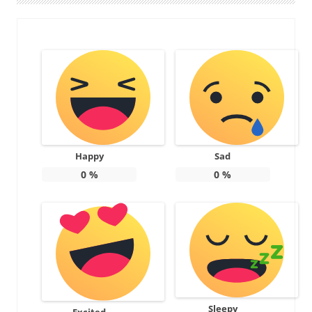
Happy
Sad
0
%
0
%
Sleepy
Excited