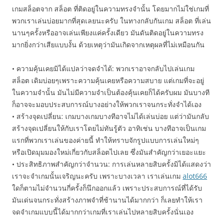
เกมสล็อตจาก สล็อต ที่ติดอยู่ในความทรงจำนั้น โดยมากไม่ใช่เกมที่
พวกเราเล่นบ่อยมากที่สุดเลยนะครับ ในทางกลับกันเกม สล็อต ที่เล่น
นานๆครั้งหรืออาจเล่นเพียงแค่ครั้งเดียว มันดันติดอยู่ในความทรง
มากยิ่งกว่าเสียแบบงั้น ด้วยเหตุว่ามันเกิดจากเหตุผลที่ไม่เหมือนกัน
• ความคุ้นเคยมิได้แปลว่าจดจำได้: พวกเราอาจกลับไปเล่นเกม
สล็อต เดิมบ่อยๆเพราะความคุ้นเคยหรือความสบาย แต่เกมที่จะอยู่
ในความจำนั้น มันไม่มีความจำเป็นต้องคุ้นเคยก็ได้ครับผม มันบางที
ก็อาจจะมอบประสบการณ์บางอย่างให้พวกเราจนกระทั่งจำได้เอง
• สร้างจุดเปลี่ยน: เกมบางเกมบางทีอาจไม่ได้เล่นบ่อย แต่ว่ามันกลับ
สร้างจุดเปลี่ยนให้กับเราโดยไม่ทันรู้ตัว อาทิเช่น บางทีอาจเป็นเกม
แรกที่พวกเราเล่นของค่ายนี้ ทำให้ทราบจักรูปแบบการเล่นใหม่ๆ
หรือเปิดมุมมองใหม่เกี่ยวกับสล็อตไปเลย ซึ่งมันสำคัญกว่าเยอะแยะ
• ประสิทธิภาพสำคัญกว่าจำนวน: การเล่นหลายสิบครั้งมิได้แสดงว่า
เราจะจำเกมนั้นเจริญนะครับ เพราะบางเวลา เราเล่นเกม
alot666
ใดก็ตามไม่จำนวนกี่ครั้งก็นึกออกแล้ว เพราะประสบการณ์ที่ได้รับ
มันเด่นจนกระทั่งสร้างภาพจำที่ช้านานได้มากกว่า ก็เลยทำให้เรา
จดจำเกมแบบนี้ได้มากกว่าเกมที่เราเล่นไปหลายสิบครั้งนั่นเอง