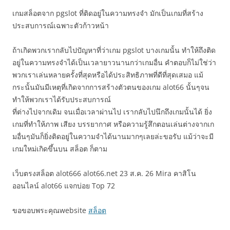
เกมสล็อตจาก pgslot ที่ติดอยู่ในความทรงจำ มักเป็นเกมที่สร้าง
ประสบการณ์เฉพาะตัวก้าวหน้า
ถ้าเกิดพวกเรากลับไปปัญหาที่ว่าเกม pgslot บางเกมนั้น ทำให้ถึงติด
อยู่ในความทรงจำได้เป็นเวลายาวนานกว่าเกมอื่น คำตอบก็ไม่ใช่ว่า
พวกเราเล่นหลายครั้งที่สุดหรือได้ประสิทธิภาพที่ดีที่สุดเสมอ แม้
กระนั้นมันมีเหตุที่เกิดจากการสร้างตัวตนของเกม alot66 นั้นๆจน
ทำให้พวกเราได้รับประสบการณ์
ที่ต่างไปจากเดิม จนเมื่อเวลาผ่านไป เรากลับไปนึกถึงเกมนั้นได้ ยิ่ง
เกมที่ทำให้ภาพ เสียง บรรยากาศ หรือความรู้สึกตอนเล่นต่างจากเก
มอื่นๆมันก็ยิ่งติดอยู่ในความจำได้นานมากๆเลยล่ะขอรับ แม้ว่าจะมี
เกมใหม่เกิดขึ้นบน สล็อต ก็ตาม
เว็บตรงสล็อต alot666 alot66.net 23 ส.ค. 26 Mira คาสิโน
ออนไลน์ alot66 แจกบ่อย Top 72
ขอขอบพระคุณwebsite
สล็อต