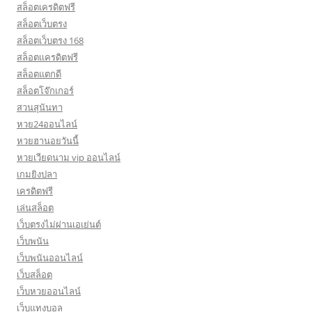
สล็อตเครดิตฟรี
สล็อตเว็บตรง
สล็อตเว็บตรง 168
สล็อตเเครดิตฟรี
สล็อตแตกดี
สล็อตโจ๊กเกอร์
สวนสุนันทา
หวย24ออนไลน์
หวยฮานอยวันนี้
หวยเวียดนาม vip ออนไลน์
เกมยิงปลา
เครดิตฟรี
เล่นสล็อต
เว็บตรงไม่ผ่านเอเย่นต์
เว็บพนัน
เว็บพนันออนไลน์
เว็บสล็อต
เว็บหวยออนไลน์
เว็บแทงบอล