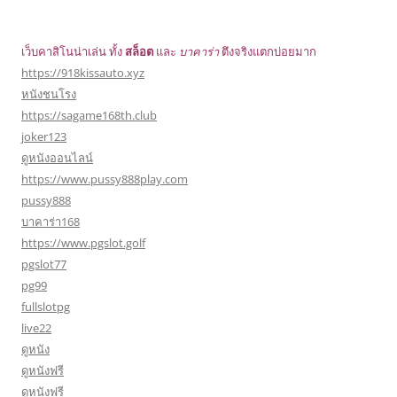
เว็บคาสิโนน่าเล่น ทั้ง
สล็อต
และ
บาคาร่า
ตึงจริงแตกบ่อยมาก
https://918kissauto.xyz
หนังชนโรง
https://sagame168th.club
joker123
ดูหนังออนไลน์
https://www.pussy888play.com
pussy888
บาคาร่า168
https://www.pgslot.golf
pgslot77
pg99
fullslotpg
live22
ดูหนัง
ดูหนังฟรี
ดูหนังฟรี