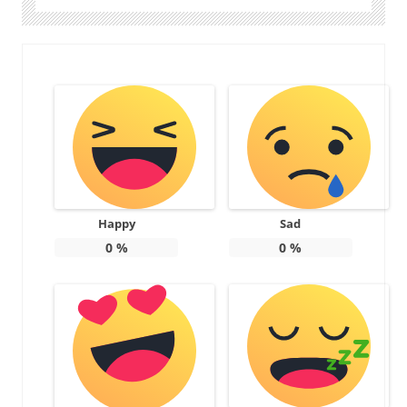
Happy
Sad
0
%
0
%