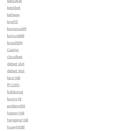
Baccarat
bestbet
betway
bng55
bonanza99
bonus888
brazil999
Casino
cloudbet
debet slot
debet slot
faro168
ff123th
fullslotpg
funny18
golden456
happy168
hengjing168
huayhit88