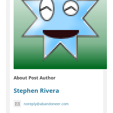
About Post Author
Stephen Rivera
noreply@abandoneer.com