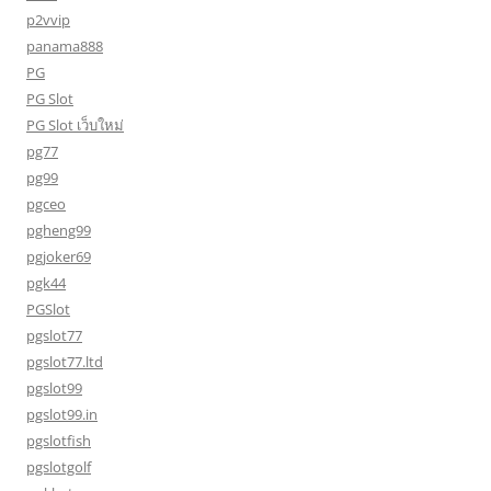
p2vvip
panama888
PG
PG Slot
PG Slot เว็บใหม่
pg77
pg99
pgceo
pgheng99
pgjoker69
pgk44
PGSlot
pgslot77
pgslot77.ltd
pgslot99
pgslot99.in
pgslotfish
pgslotgolf