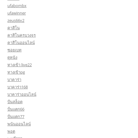
ufabombx
ufawinner
zeus66v2
คาสิโน
คาสิโนครบวงจร
คาสิโนออนไลน์
ซอยเบท
ดูหนัง
ทางเข้า live22
ทางเข้าpg
บาคาร่า
บาคาร่า168
บาคาร่าออนไลน์
ปั่นสล็อต
ปั่นแตก66
ปั่นแตก77
พนันออนไลน์
พอต