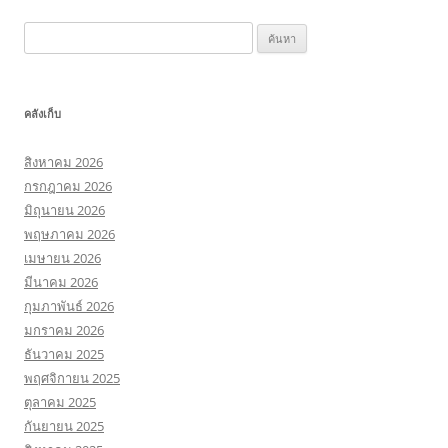
ค้นหา
สำหรับ:
คลังเก็บ
สิงหาคม 2026
กรกฎาคม 2026
มิถุนายน 2026
พฤษภาคม 2026
เมษายน 2026
มีนาคม 2026
กุมภาพันธ์ 2026
มกราคม 2026
ธันวาคม 2025
พฤศจิกายน 2025
ตุลาคม 2025
กันยายน 2025