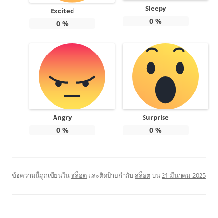
Sleepy
Excited
0
%
0
%
Angry
Surprise
0
%
0
%
ข้อความนี้ถูกเขียนใน
สล็อต
และติดป้ายกำกับ
สล็อต
บน
21 มีนาคม 2025