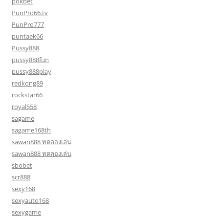
pokbet
PunPro66.tv
PunPro777
puntaek66
Pussy888
pussy888fun
pussy888play
redkong89
rockstar66
royal558
sagame
sagame168th
sawan888 ทดลองเล่น
sawan888 ทดลองเล่น
sbobet
scr888
sexy168
sexyauto168
sexygame