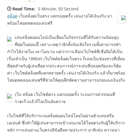
Read Time:
5 Minute, 50 Second
สล็อต
เว็บสล็อตเว็บตรง แตกบ่อยครั้ง เล่นง่ายได้เงินจริง มา
พร้อมโหมดทดลองเล่นฟรี
เล่นสล็อตออนไลน์เป็นเยี่ยมในกิจกรรมที่ได้รับความนิยมสูง
ที่สุดในตอนนี้ เพราะเหตุว่าอีกทั้งบันเทิงใจรวมทั้งสามารถทำ
กำไรได้ง่ายในเวลาไม่นาน แต่ว่าการเลือกเว็บไซต์ที่เชื่อถือได้เป็น
เรื่องจำเป็น 188bet เว็บไซต์สล็อตเว็บตรง ก็เลยเป็นช่องทางที่เยี่ยม
ที่สุดสำหรับผู้เล่นที่อยากประสบการณ์การเล่นที่ปลอดภัยและก็คุ้ม
ค่า เว็บไซต์สล็อตที่แตกหลายครั้ง เล่นง่ายได้เงินจริง แล้วก็มาพร้อม
โหมดทดลองเล่นฟรีที่ช่วยให้คุณฝึกหัดความสามารถก่อนลงเงินจริง
เว็บ สล็อต เว็บไซต์ตรง แตกบ่อยครั้ง ระบบการฝากถอนที่
รวดเร็วแล้วก็ไม่เป็นอันตราย
เว็บไซต์ที่ให้บริการเกมสล็อตออนไลน์โดยไม่ผ่านตัวแทนหรือ
เอเย่นต์ ซึ่งทำให้ผู้เล่นสามารถเข้าเล่นเกมได้โดยตรงกับผู้ให้บริการ
หลัก การเล่นผ่านเว็บตรงมีข้อดีหลายประการ อาทิเช่น ความน่า